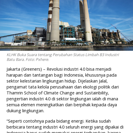
KLHK Buka Suara tentang Perubahan Status Limbah B3 Industri
Batu Bara. Foto: Pxhere.
Jakarta (Greeners) – Revolusi industri 4.0 bisa menjadi
harapan dan tantangan bagi Indonesia, khususnya pada
sektor kelestarian lingkungan hidup. Dijelaskan Jalal,
pengamat tata kelola perusahaan dan ekologi politik dari
Thamrin School of Climate Change and Sustainbility,
pengertian industri 4.0 di sektor lingkungan ialah di mana
semua elemen meningkatkan dan berpihak kepada daya
dukung lingkungan.
“Seperti contohnya pada bidang energi. Ketika sudah
berbicara tentang industri 4.0 seluruh energi yang dipakai di
Indonesia harus sudah memakai energi terbarukan, karena