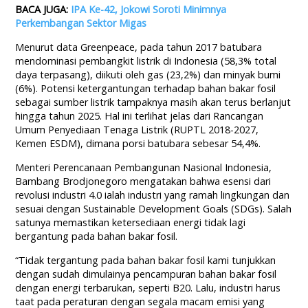
BACA JUGA:
IPA Ke-42, Jokowi Soroti Minimnya
Perkembangan Sektor Migas
Menurut data Greenpeace, pada tahun 2017 batubara
mendominasi pembangkit listrik di Indonesia (58,3% total
daya terpasang), diikuti oleh gas (23,2%) dan minyak bumi
(6%). Potensi ketergantungan terhadap bahan bakar fosil
sebagai sumber listrik tampaknya masih akan terus berlanjut
hingga tahun 2025. Hal ini terlihat jelas dari Rancangan
Umum Penyediaan Tenaga Listrik (RUPTL 2018-2027,
Kemen ESDM), dimana porsi batubara sebesar 54,4%.
Menteri Perencanaan Pembangunan Nasional Indonesia,
Bambang Brodjonegoro mengatakan bahwa esensi dari
revolusi industri 4.0 ialah industri yang ramah lingkungan dan
sesuai dengan Sustainable Development Goals (SDGs). Salah
satunya memastikan ketersediaan energi tidak lagi
bergantung pada bahan bakar fosil.
“Tidak tergantung pada bahan bakar fosil kami tunjukkan
dengan sudah dimulainya pencampuran bahan bakar fosil
dengan energi terbarukan, seperti B20. Lalu, industri harus
taat pada peraturan dengan segala macam emisi yang