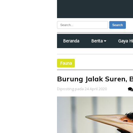
Search
Beranda
Berita
Gaya H
Fauna
Burung Jalak Suren, 
Diposting pada 24 April 2020