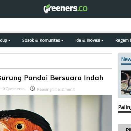
idup
Sosok & Komunitas
Ide & Inovasi
Ragam 
New
Burung Pandai Bersuara Indah
0 Comments
Reading time:
2
menit
Pali
Pi