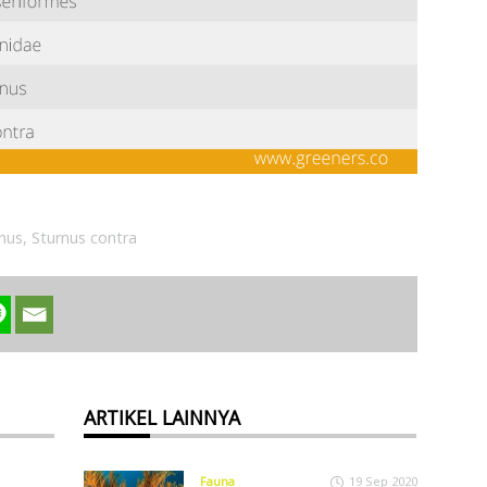
nus
,
Sturnus contra
ARTIKEL LAINNYA
Fauna
19 Sep 2020