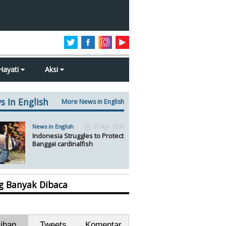
Hayati
Aksi
s In English
More News in English
News in English
21 Apr 2024
Indonesia Struggles to Protect
Banggai cardinalfish
ng Banyak Dibaca
lihan
Tweets
Komentar