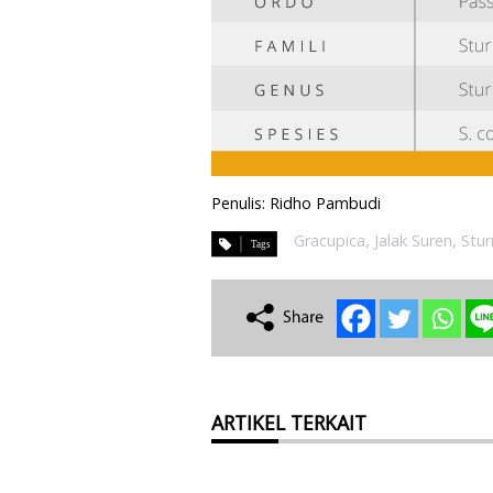
Penulis: Ridho Pambudi
Gracupica
,
Jalak Suren
,
Stur
ARTIKEL TERKAIT