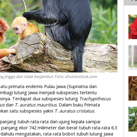
ng jingga dan tidak berjambul. Foto: shutterstock.com
atu primata endemis Pulau Jawa (Supriatna dan
mbagi lutung Jawa menjadi subspesies tertentu
businya. Terdapat dua subspesies lutung
Trachypithecus
tus
dan
T. auratus mauritius
. Dalam buku Primata
hkan satu subspesies yakni
T. auratus cristatus
.
 panjang tubuh rata-rata dari ujung kepala sampai
 panjang ekor 742 milimeter dan berat tubuh rata-rata 6.3
terdahulu mengatakan, rata-rata bobot tubuh lutung Jawa