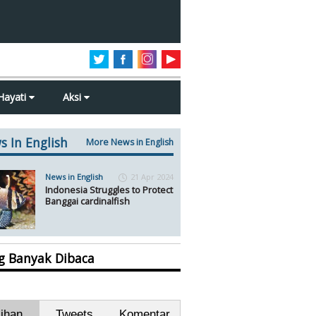
Hayati
Aksi
s In English
More News in English
News in English
21 Apr 2024
Indonesia Struggles to Protect
Banggai cardinalfish
ng Banyak Dibaca
lihan
Tweets
Komentar