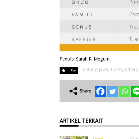
Penulis: Sarah R. Megumi
Lutung Jawa
,
trachypithecu
ARTIKEL TERKAIT
Fauna
10