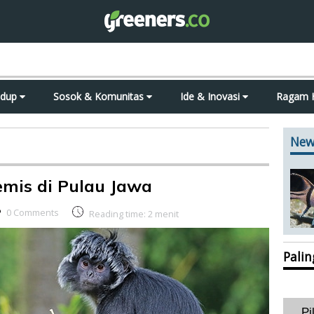
idup
Sosok & Komunitas
Ide & Inovasi
Ragam 
New
mis di Pulau Jawa
0 Comments
Reading time:
2
menit
Pali
Pi