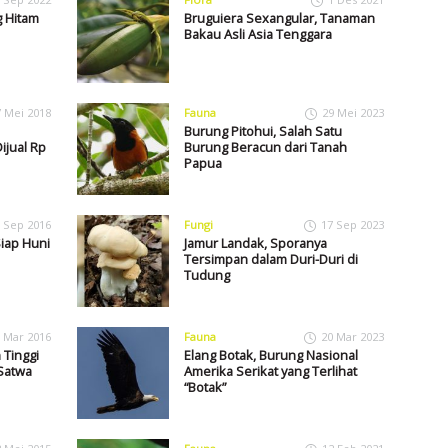
g Hitam
Bruguiera Sexangular, Tanaman
Bakau Asli Asia Tenggara
7 Mei 2018
Fauna
29 Mei 2023
Burung Pitohui, Salah Satu
ijual Rp
Burung Beracun dari Tanah
Papua
 Sep 2016
Fungi
17 Sep 2023
Siap Huni
Jamur Landak, Sporanya
Tersimpan dalam Duri-Duri di
Tudung
 Mar 2016
Fauna
20 Mar 2023
 Tinggi
Elang Botak, Burung Nasional
Satwa
Amerika Serikat yang Terlihat
“Botak”