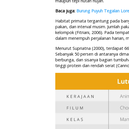
maupun tepi hutan hujan.
Baca juga:
Burung Puyuh Tegalan Lor
Habitat primata tergantung pada ban
pakan, dan interval musim. Jumlah pa
kelompok (Fitriani, 2006). Pada tempat
dalam menempuh perjalanan harian, m
Menurut Supriatna (2000), terdapat 6
Sebanyak 50 persen di antaranya dima
berbunga, dan sisanya bagian tumbuha
tinggi protein dan rendah serat (Canno