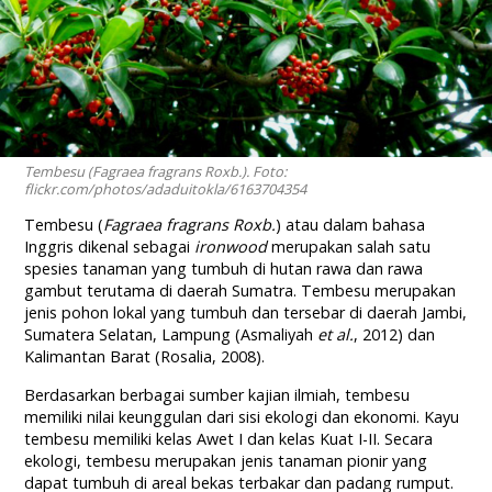
Tembesu (Fagraea fragrans Roxb.). Foto:
flickr.com/photos/adaduitokla/6163704354
Tembesu (
Fagraea fragrans Roxb.
) atau dalam bahasa
Inggris dikenal sebagai
ironwood
merupakan salah satu
spesies tanaman yang tumbuh di hutan rawa dan rawa
gambut terutama di daerah Sumatra. Tembesu merupakan
jenis pohon lokal yang tumbuh dan tersebar di daerah Jambi,
Sumatera Selatan, Lampung (Asmaliyah
et al.
, 2012) dan
Kalimantan Barat (Rosalia, 2008).
Berdasarkan berbagai sumber kajian ilmiah, tembesu
memiliki nilai keunggulan dari sisi ekologi dan ekonomi. Kayu
tembesu memiliki kelas Awet I dan kelas Kuat I-II. Secara
ekologi, tembesu merupakan jenis tanaman pionir yang
dapat tumbuh di areal bekas terbakar dan padang rumput.