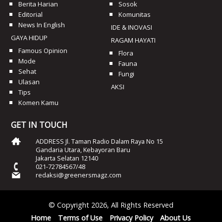
Berita Harian
Sosok
Editorial
Komunitas
News In English
IDE & INOVASI
GAYA HIDUP
RAGAM HAYATI
Famous Opinion
Flora
Mode
Fauna
Sehat
Fungi
Ulasan
AKSI
Tips
Komen Kamu
GET IN TOUCH
ADDRESS Jl. Taman Radio Dalam Raya No 15
Gandaria Utara, Kebayoran Baru
Jakarta Selatan 12140
021-72784567/48
redaksi@greenersmagz.com
© Copyright 2026, All Rights Reserved
Home
Terms of Use
Privacy Policy
About Us