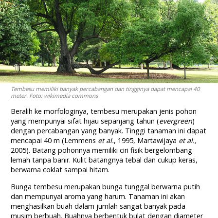
Tembesu memiliki banyak percabangan dan tingginya dapat mencapai 40
meter. Foto: wikimedia commons
Beralih ke morfologinya, tembesu merupakan jenis pohon
yang mempunyai sifat hijau sepanjang tahun (
evergreen
)
dengan percabangan yang banyak. Tinggi tanaman ini dapat
mencapai 40 m (Lemmens
et al.
, 1995, Martawijaya
et al.,
2005). Batang pohonnya memiliki ciri fisik bergelombang
lemah tanpa banir. Kulit batangnya tebal dan cukup keras,
berwarna coklat sampai hitam.
Bunga tembesu merupakan bunga tunggal berwarna putih
dan mempunyai aroma yang harum. Tanaman ini akan
menghasilkan buah dalam jumlah sangat banyak pada
musim berbuah. Buahnya berbentuk bulat dengan diameter