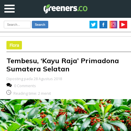
Search
Flora
Tembesu, ‘Kayu Raja’ Primadona
Sumatera Selatan
Diposting pada 28 Agustus 2018
0 Comments
Reading time:
2
menit