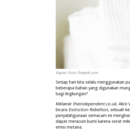
Kapas. Foto: freepik.com
Setiap hari kita selalu menggunakan pa
beberapa bahan yang digunakan mung
bagi lingkungan?
Melansir
theindependent.co.uk
, Alice
bicara
Extinction Rebellion
, sebuah k
penyalahgunaan semacam ini menghasil
dapat meracuni bumi karena serat mikr
emisi metana.