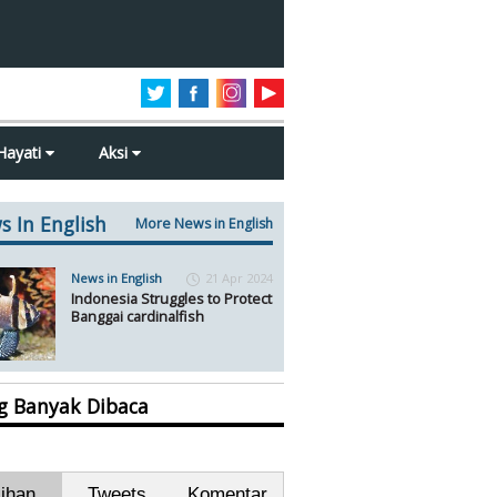
Hayati
Aksi
s In English
More News in English
News in English
21 Apr 2024
Indonesia Struggles to Protect
Banggai cardinalfish
ng Banyak Dibaca
lihan
Tweets
Komentar