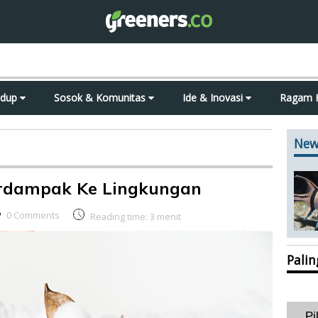
idup
Sosok & Komunitas
Ide & Inovasi
Ragam 
New
rdampak Ke Lingkungan
0 Comments
Reading time:
3
menit
Pali
Pi