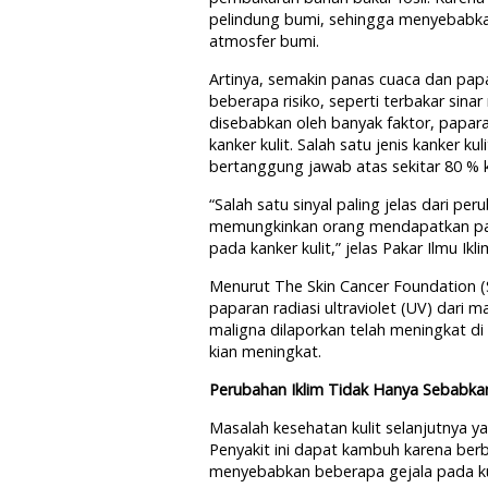
pelindung bumi, sehingga menyebabka
atmosfer bumi.
Artinya, semakin panas cuaca dan pap
beberapa risiko, seperti terbakar sinar
disebabkan oleh banyak faktor, papar
kanker kulit. Salah satu jenis kanker 
bertanggung jawab atas sekitar 80 % k
“Salah satu sinyal paling jelas dari per
memungkinkan orang mendapatkan papa
pada kanker kulit,” jelas Pakar Ilmu Ikl
Menurut The Skin Cancer Foundation 
paparan radiasi ultraviolet (UV) dari 
maligna dilaporkan telah meningkat di d
kian meningkat.
Perubahan Iklim Tidak Hanya Sebabkan
Masalah kesehatan kulit selanjutnya y
Penyakit ini dapat kambuh karena berb
menyebabkan beberapa gejala pada kulit