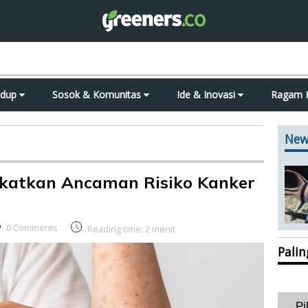
idup
Sosok & Komunitas
Ide & Inovasi
Ragam 
New
gkatkan Ancaman Risiko Kanker
0 Comments
Reading time:
2
menit
Pali
Pi