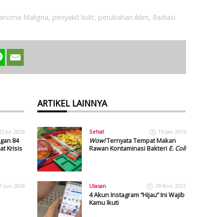
anoma Maligna
,
penyakit kulit
,
perubahan iklim
,
Radiasi
ARTIKEL LAINNYA
22 Jul 2026
Sehat
10 Jan 2019
gan 84
Wow!
Ternyata Tempat Makan
t Krisis
Rawan Kontaminasi Bakteri
E. Coli
7 Jun 2026
Ulasan
29 Nov 2021
4 Akun Instagram “Hijau” Ini Wajib
Kamu Ikuti