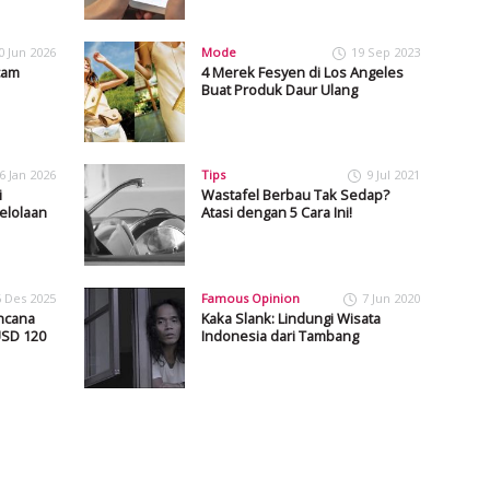
0 Jun 2026
Mode
19 Sep 2023
cam
4 Merek Fesyen di Los Angeles
Buat Produk Daur Ulang
6 Jan 2026
Tips
9 Jul 2021
i
Wastafel Berbau Tak Sedap?
elolaan
Atasi dengan 5 Cara Ini!
6 Des 2025
Famous Opinion
7 Jun 2020
ncana
Kaka Slank: Lindungi Wisata
USD 120
Indonesia dari Tambang