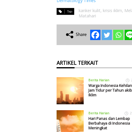
Dermatology Times
kanker kulit
,
krisis iklim
,
Mel
Matahari
ARTIKEL TERKAIT
Berita Harian
Warga Indonesia Kehilan
Jam Tidur per Tahun akiba
Iklim
Berita Harian
2
Hari Panas dan Lembap
Berbahaya di Indonesia
Meningkat