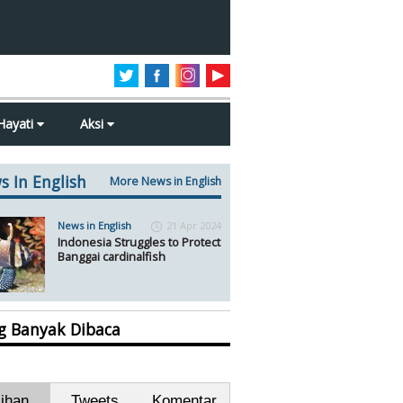
Hayati
Aksi
s In English
More News in English
News in English
21 Apr 2024
Indonesia Struggles to Protect
Banggai cardinalfish
ng Banyak Dibaca
lihan
Tweets
Komentar