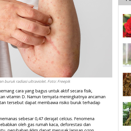
n buruk radiasi ultraviolet. Foto: Freepik
mang cara yang bagus untuk aktif secara fisik,
kan vitamin D. Namun ternyata meningkatnya ancaman
atan tersebut dapat membawa risiko buruk terhadap
 memanas sebesar 0,47 derajat celcius. Fenomena
sebabkan oleh gas rumah kaca, deforestasi dan
itu, perubahan iklim dapat merusak lapisan ozon