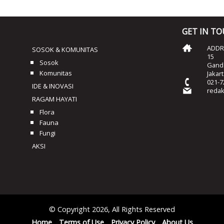
GET IN T
ADDRE
SOSOK & KOMUNITAS
15
Sosok
Ganda
Komunitas
Jakar
021-7
IDE & INOVASI
reda
RAGAM HAYATI
Flora
Fauna
Fungi
AKSI
© Copyright 2026, All Rights Reserved
Home
Terms of Use
Privacy Policy
About Us