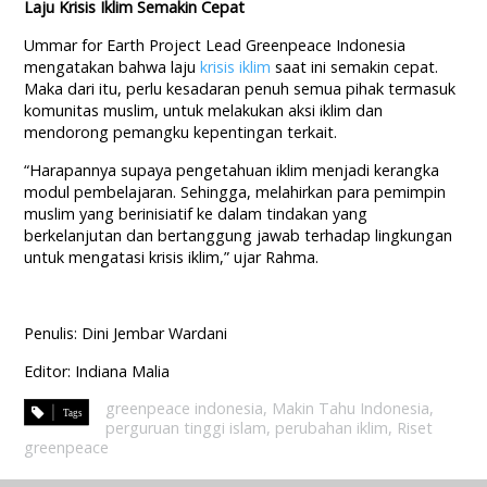
Laju Krisis Iklim Semakin Cepat
Ummar for Earth Project Lead Greenpeace Indonesia
mengatakan bahwa laju
krisis iklim
saat ini semakin cepat.
Maka dari itu, perlu kesadaran penuh semua pihak termasuk
komunitas muslim, untuk melakukan aksi iklim dan
mendorong pemangku kepentingan terkait.
“Harapannya supaya pengetahuan iklim menjadi kerangka
modul pembelajaran. Sehingga, melahirkan para pemimpin
muslim yang berinisiatif ke dalam tindakan yang
berkelanjutan dan bertanggung jawab terhadap lingkungan
untuk mengatasi krisis iklim,” ujar Rahma.
Penulis: Dini Jembar Wardani
Editor: Indiana Malia
greenpeace indonesia
,
Makin Tahu Indonesia
,
perguruan tinggi islam
,
perubahan iklim
,
Riset
greenpeace