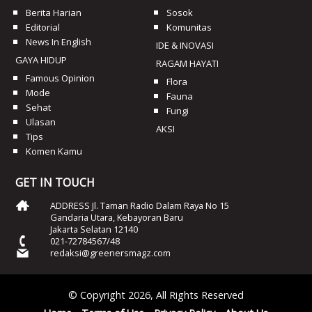
Berita Harian
Sosok
Editorial
Komunitas
News In English
IDE & INOVASI
GAYA HIDUP
RAGAM HAYATI
Famous Opinion
Flora
Mode
Fauna
Sehat
Fungi
Ulasan
AKSI
Tips
Komen Kamu
GET IN TOUCH
ADDRESS Jl. Taman Radio Dalam Raya No 15
Gandaria Utara, Kebayoran Baru
Jakarta Selatan 12140
021-72784567/48
redaksi@greenersmagz.com
© Copyright 2026, All Rights Reserved