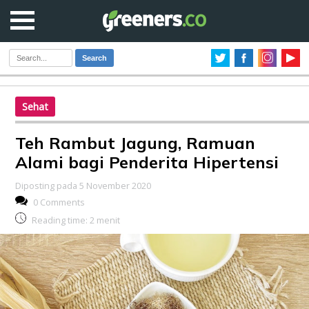
Search
Sehat
Teh Rambut Jagung, Ramuan
Alami bagi Penderita Hipertensi
Diposting pada 5 November 2020
0 Comments
Reading time:
2
menit