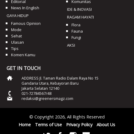
Editorial
Komunitas
News In English
IDE & INOVASI
GAYA HIDUP
RAGAM HAYATI
Famous Opinion
Flora
Mode
Fauna
Sehat
Fungi
Ulasan
AKSI
Tips
Komen Kamu
GET IN TOUCH
ADDRESS Jl. Taman Radio Dalam Raya No 15
Gandaria Utara, Kebayoran Baru
Jakarta Selatan 12140
021-72784567/48
redaksi@greenersmagz.com
© Copyright 2026, All Rights Reserved
Home
Terms of Use
Privacy Policy
About Us