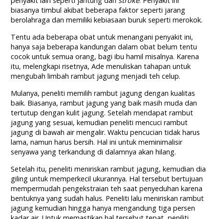
penyakit lain seperti jantung dan
stroke
. Penyakit ini
biasanya timbul akibat beberapa faktor seperti jarang
berolahraga dan memiliki kebiasaan buruk seperti merokok.
Tentu ada beberapa obat untuk menangani penyakit ini,
hanya saja beberapa kandungan dalam obat belum tentu
cocok untuk semua orang, bagi ibu hamil misalnya. Karena
itu, melengkapi risetnya, Ade menuliskan tahapan untuk
mengubah limbah rambut jagung menjadi teh celup.
Mulanya, peneliti memilih rambut jagung dengan kualitas
baik. Biasanya, rambut jagung yang baik masih muda dan
tertutup dengan kulit jagung. Setelah mendapat rambut
jagung yang sesuai, kemudian peneliti mencuci rambut
jagung di bawah air mengalir. Waktu pencucian tidak harus
lama, namun harus bersih. Hal ini untuk meminimalisir
senyawa yang terkandung di dalamnya akan hilang.
Setelah itu, peneliti meniriskan rambut jagung, kemudian dia
giling untuk memperkecil ukurannya. Hal tersebut bertujuan
mempermudah pengekstraian teh saat penyeduhan karena
bentuknya yang sudah halus. Peneliti lalu meniriskan rambut
jagung kemudian hingga hanya mengandung tiga persen
kadar air. Untuk memastikan hal tersebut tepat, peniliti