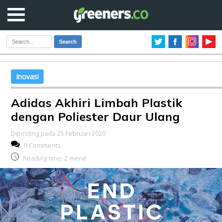
Search
Inovasi
Adidas Akhiri Limbah Plastik
dengan Poliester Daur Ulang
Diposting pada 25 Februari 2020
0 Comments
Reading time:
2
menit