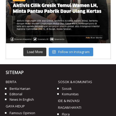
Follow on Instagram
Load More
SITEMAP
BERITA
SOSOK & KOMUNITAS
Berita Harian
Sosok
Editorial
Komunitas
News In English
IDE & INOVASI
GAYA HIDUP
RAGAM HAYATI
Famous Opinion
Flora