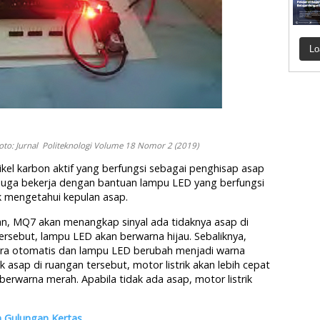
Lo
 Foto: Jurnal Politeknologi Volume 18 Nomor 2 (2019)
rtikel karbon aktif yang berfungsi sebagai penghisap asap
H juga bekerja dengan bantuan lampu LED yang berfungsi
k mengetahui kepulan asap.
an,
MQ7 akan menangkap sinyal ada tidaknya asap di
tersebut, lampu LED akan berwarna hijau. Sebaliknya,
ecara otomatis dan lampu LED berubah menjadi warna
 asap di ruangan tersebut, motor listrik akan lebih cepat
erwarna merah. Apabila tidak ada asap, motor listrik
h Gulungan Kertas