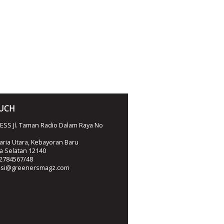
OUCH
SS Jl. Taman Radio Dalam Raya No
ria Utara, Kebayoran Baru
ta Selatan 12140
2784567/48
ksi@greenersmagz.com