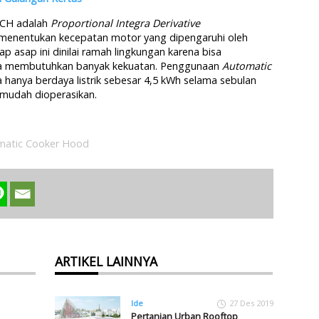
ACH adalah
Proportional Integra Derivative
 menentukan kecepatan motor yang dipengaruhi oleh
p asap ini dinilai ramah lingkungan karena bisa
pa membutuhkan banyak kekuatan. Penggunaan
Automatic
a hanya berdaya listrik sebesar 4,5 kWh selama sebulan
 mudah dioperasikan.
matic Cooker Hood
ARTIKEL LAINNYA
Ide
27 Des 2019
Pertanian Urban Rooftop