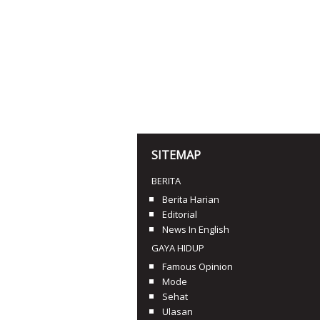
SITEMAP
BERITA
Berita Harian
Editorial
News In English
GAYA HIDUP
Famous Opinion
Mode
Sehat
Ulasan