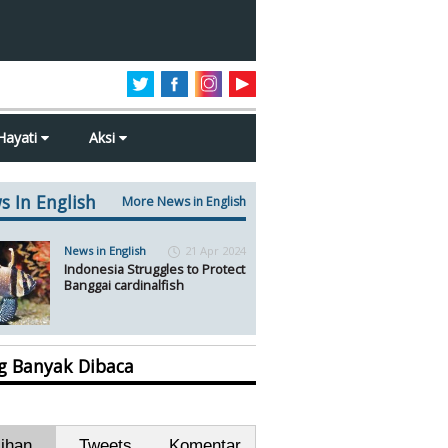
Hayati
Aksi
s In English
More News in English
News in English
21 Apr 2024
Indonesia Struggles to Protect
Banggai cardinalfish
ng Banyak Dibaca
lihan
Tweets
Komentar