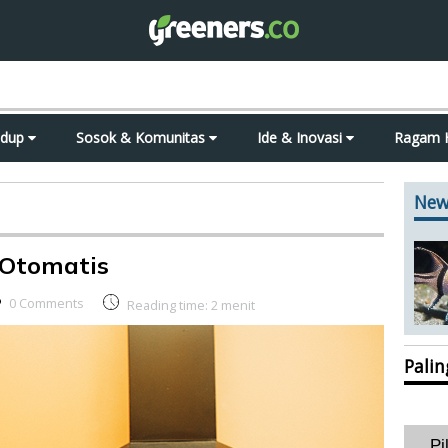
idup
Sosok & Komunitas
Ide & Inovasi
Ragam 
New
 Otomatis
0 Comments
Reading time:
2
menit
Pali
Pi