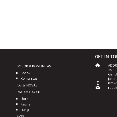
GET IN T
ADDRE
SOSOK & KOMUNITAS
15
Sosok
Ganda
Komunitas
Jakar
021-7
IDE & INOVASI
reda
RAGAM HAYATI
Flora
Fauna
Fungi
AKSI