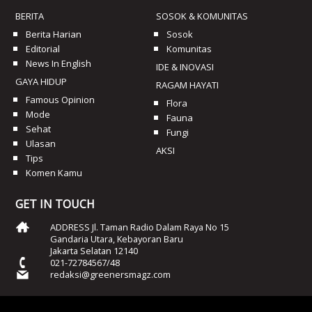
BERITA
SOSOK & KOMUNITAS
Berita Harian
Sosok
Editorial
Komunitas
News In English
IDE & INOVASI
GAYA HIDUP
RAGAM HAYATI
Famous Opinion
Flora
Mode
Fauna
Sehat
Fungi
Ulasan
AKSI
Tips
Komen Kamu
GET IN TOUCH
ADDRESS Jl. Taman Radio Dalam Raya No 15
Gandaria Utara, Kebayoran Baru
Jakarta Selatan 12140
021-72784567/48
redaksi@greenersmagz.com