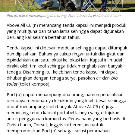
Pod (o) dapat menampung dua orang. Foto: Above All via inhabitat.com
Above All C6 (n) merancang tenda kapsul ini menjadi produk
yang multiguna dan tahan lama sehingga dapat digunakan
berulang kali selama bertahun-tahun.
Tenda kapsul ini didesain modular sehingga dapat ditumpuk
dan dipisahkan. Bahannya cukup ringan untuk diangkut dan
dipindahkan dari satu lokasi ke lokasi lain. Kapsul ini mudah
dirakit oleh tim kecil sehingga tidak menghabiskan banyak
tenaga. Disamping itu, kelebihan tenda kapsul ini dapat
dihubungkan dengan tenaga surya, pasokan air dan
bio
toilet
(toilet kompos).
Pod (o) dapat menampung dua orang, namun perusahaan
berupaya membuatnya ke ukuran yang lebih besar sehingga
dapat menampung lebih banyak. Above All C6 (n) juga
merancang tenda kapsul portabel lainnya yang ditujukan
untuk penggunaan komunitas. Perusahaan yang berbasis di
Christchurch, Dorset, Inggris ini berencana untuk
mempromosikan Pod (o) sebagai solusi perumahan