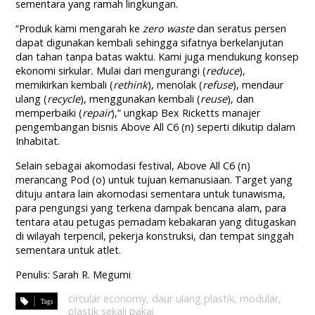
sementara yang ramah lingkungan.
“Produk kami mengarah ke
zero waste
dan seratus persen
dapat digunakan kembali sehingga sifatnya berkelanjutan
dan tahan tanpa batas waktu. Kami juga mendukung konsep
ekonomi sirkular
.
Mulai dari mengurangi (
reduce
),
memikirkan kembali (
rethink
), menolak (
refuse
), mendaur
ulang (
recycle
), menggunakan kembali (
reuse
), dan
memperbaiki (
repair
),” ungkap Bex Ricketts manajer
pengembangan bisnis Above All C6 (n) seperti dikutip dalam
Inhabitat.
Selain sebagai akomodasi festival, Above All C6 (n)
merancang Pod (o) untuk tujuan kemanusiaan. Target yang
dituju antara lain akomodasi sementara untuk tunawisma,
para pengungsi yang terkena dampak bencana alam, para
tentara atau petugas pemadam kebakaran yang ditugaskan
di wilayah terpencil, pekerja konstruksi, dan tempat singgah
sementara untuk atlet.
Penulis: Sarah R. Megumi
circular economy
,
daur ulang plastik
,
modular
,
plastik sekali pakai