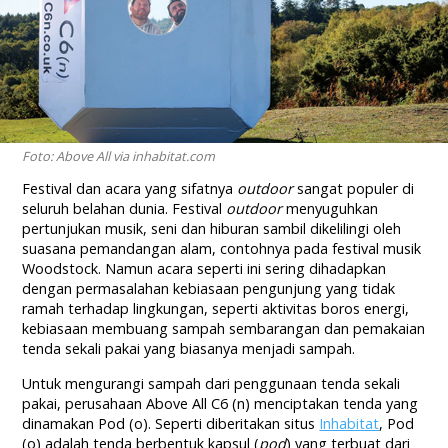
Foto: Above All via inhabitat.com
Festival dan acara yang sifatnya
outdoor
sangat populer di
seluruh belahan dunia. Festival
outdoor
menyuguhkan
pertunjukan musik, seni dan hiburan sambil dikelilingi oleh
suasana pemandangan alam, contohnya pada festival musik
Woodstock. Namun acara seperti ini sering dihadapkan
dengan permasalahan kebiasaan pengunjung yang tidak
ramah terhadap lingkungan, seperti aktivitas boros energi,
kebiasaan membuang sampah sembarangan dan pemakaian
tenda sekali pakai yang biasanya menjadi sampah.
Untuk mengurangi sampah dari penggunaan tenda sekali
pakai, perusahaan Above All C6 (n) menciptakan tenda yang
dinamakan Pod (o). Seperti diberitakan situs
Inhabitat
, Pod
(o) adalah tenda berbentuk kapsul (
pod
) yang terbuat dari