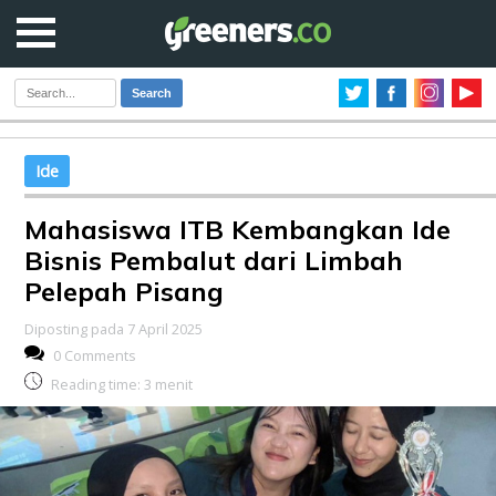
Search
Ide
Mahasiswa ITB Kembangkan Ide
Bisnis Pembalut dari Limbah
Pelepah Pisang
Diposting pada 7 April 2025
0 Comments
Reading time:
3
menit