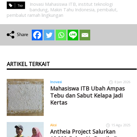
Inovasi Mahasiswa ITB
,
institut teknologi
bandung
,
Makin Tahu Indonesia
,
pembalut
,
pembalut ramah lingkungan
ARTIKEL TERKAIT
Inovasi
8 Jan 2026
Mahasiswa ITB Ubah Ampas
Tebu dan Sabut Kelapa Jadi
Kertas
Aksi
15 Agu 2025
Antheia Project Salurkan