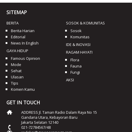
SITEMAP
BERITA
SOSOK & KOMUNITAS
Berita Harian
Sosok
Editorial
Komunitas
News In English
IDE & INOVASI
GAYA HIDUP
RAGAM HAYATI
Famous Opinion
Flora
Mode
Fauna
Sehat
Fungi
Ulasan
AKSI
Tips
Komen Kamu
GET IN TOUCH
ADDRESS Jl. Taman Radio Dalam Raya No 15
Gandaria Utara, Kebayoran Baru
Jakarta Selatan 12140
021-72784567/48