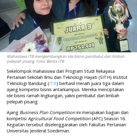
Mahasiswa ITB mengembangkan ide bisnis pembalut dari limbah
pelepah pisang. Foto: Berita ITB
Sekelompok mahasiswa dari Program Studi Rekayasa
Pertanian Sekolah Ilmu dan Teknologi Hayati (SITH) Institut
Teknologi Bandung (
ITB
) berhasil meraih juara tiga dalam
ajang kompetisi bisnis antarkampus. Mereka menciptakan
ide bisnis ramah lingkungan, yakni pembalut dari limbah
pelepah pisang.
Ajang
Business Plan Competition
ini merupakan bagian dari
kompetisi
Agricultural Food Competition
(AFC) Season 16.
Kegiatan tersebut diselenggarakan oleh Fakultas Pertanian
Universitas Jenderal Soedirman.