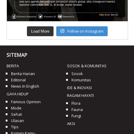
Follow on Instagram
Load More
SITEMAP
BERITA
SOSOK & KOMUNITAS
Berita Harian
Sosok
Editorial
Komunitas
News In English
IDE & INOVASI
GAYA HIDUP
RAGAM HAYATI
Famous Opinion
Flora
Mode
Fauna
Sehat
Fungi
Ulasan
AKSI
Tips
Komen Kamu