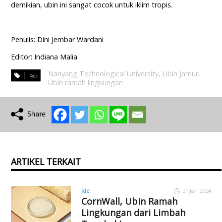
demikian, ubin ini sangat cocok untuk iklim tropis.
Penulis: Dini Jembar Wardani
Editor: Indiana Malia
Nanyang Technological University
,
Ubin Jamur
,
Ubin ramah lingkungan
ARTIKEL TERKAIT
Ide
21 Jan 2024
CornWall, Ubin Ramah
Lingkungan dari Limbah