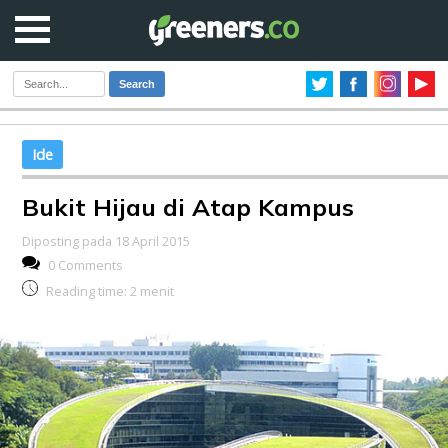
Search
Ide
Bukit Hijau di Atap Kampus
Diposting pada 18 April 2015
0 Comments
Reading time:
2
menit