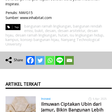
inspirasi.
Penulis: NW/G15
Sumber: www.inhabitat.com
bangunan ramah lingkungan
,
bangunan rendah
emisi
,
bukit
,
desain
,
desain arsitektur
,
desain
hijau
,
desain ramah lingkungan
,
hutan
,
isu lingkungan hidup
,
kampus
,
konsep bangunan hijau
,
Nanyang Technological
University
ARTIKEL TERKAIT
Inovasi
6 Apr 2025
Ilmuwan Ciptakan Ubin dari
Jamur, Bikin Bangunan Lebih