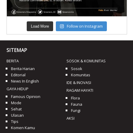
Follow on Instagram
Load More
SITEMAP
BERITA
SOSOK & KOMUNITAS
Berita Harian
Sosok
Editorial
Komunitas
News In English
IDE & INOVASI
GAYA HIDUP
RAGAM HAYATI
Famous Opinion
Flora
Mode
Fauna
Sehat
Fungi
Ulasan
AKSI
Tips
Komen Kamu