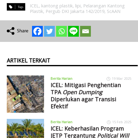
ICEL
,
kantong plastik
,
lipi
,
Pelarangan Kantong
Plastik
,
Pergub DKI Jakarta 142/2019
,
ScAAN
ARTIKEL TERKAIT
Berita Harian
19 Mar 2025
ICEL: Mitigasi Penghentian
TPA
Open Dumping
Diperlukan agar Transisi
Efektif
Berita Harian
15 Feb 2025
ICEL: Keberhasilan Program
JETP Tergantung
Political Will