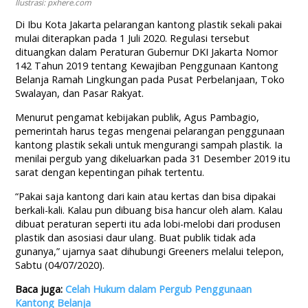
Ilustrasi: pxhere.com
Di Ibu Kota Jakarta pelarangan kantong plastik sekali pakai
mulai diterapkan pada 1 Juli 2020. Regulasi tersebut
dituangkan dalam Peraturan Gubernur DKI Jakarta Nomor
142 Tahun 2019 tentang Kewajiban Penggunaan Kantong
Belanja Ramah Lingkungan pada Pusat Perbelanjaan, Toko
Swalayan, dan Pasar Rakyat.
Menurut pengamat kebijakan publik, Agus Pambagio,
pemerintah harus tegas mengenai pelarangan penggunaan
kantong plastik sekali untuk mengurangi sampah plastik. Ia
menilai pergub yang dikeluarkan pada 31 Desember 2019 itu
sarat dengan kepentingan pihak tertentu.
“Pakai saja kantong dari kain atau kertas dan bisa dipakai
berkali-kali. Kalau pun dibuang bisa hancur oleh alam. Kalau
dibuat peraturan seperti itu ada lobi-melobi dari produsen
plastik dan asosiasi daur ulang. Buat publik tidak ada
gunanya,” ujarnya saat dihubungi Greeners melalui telepon,
Sabtu (04/07/2020).
Baca juga:
Celah Hukum dalam Pergub Penggunaan
Kantong Belanja