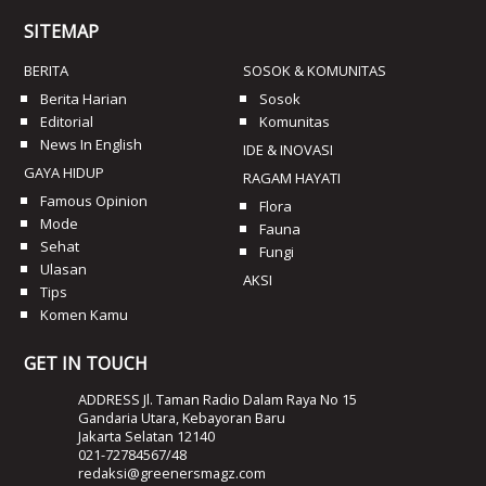
SITEMAP
BERITA
SOSOK & KOMUNITAS
Berita Harian
Sosok
Editorial
Komunitas
News In English
IDE & INOVASI
GAYA HIDUP
RAGAM HAYATI
Famous Opinion
Flora
Mode
Fauna
Sehat
Fungi
Ulasan
AKSI
Tips
Komen Kamu
GET IN TOUCH
ADDRESS Jl. Taman Radio Dalam Raya No 15
Gandaria Utara, Kebayoran Baru
Jakarta Selatan 12140
021-72784567/48
redaksi@greenersmagz.com