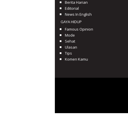
Berita Harian
Editorial
News In English
GAYA HIDUP
Famous Opinion
Mode
Sehat
Ulasan
Tips
Komen Kamu