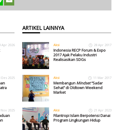
ARTIKEL LAINNYA
3 Apr 2026
Aksi
28 Apr 2017
k
Indonesia RECP Forum & Expo
2017 Ajak Pelaku Industri
Realisasikan SDGs
3 Des 2025
Aksi
11 Mar 2017
aan
Membangun
Mindset
“Sadar
atra
Sehat” di Oldtown Weekend
Market
 Nov 2025
Aksi
21 Apr 2023
aduan
Filantropi Islam Berpotensi Danai
an
Program Lingkungan Hidup