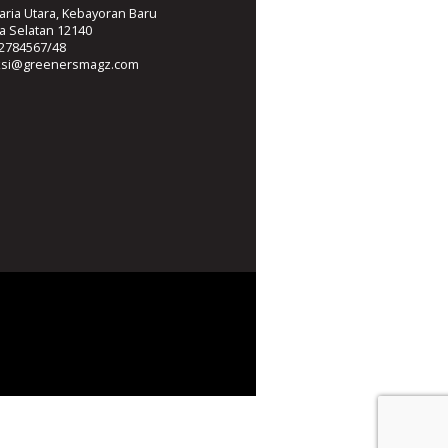
ria Utara, Kebayoran Baru
ta Selatan 12140
2784567/48
ksi@greenersmagz.com