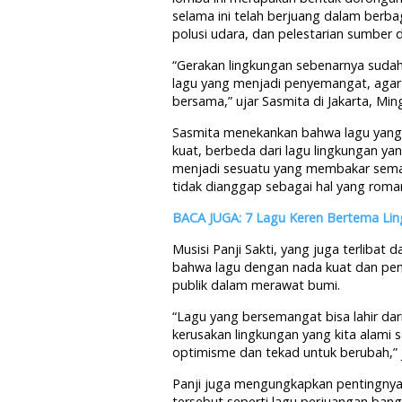
selama ini telah berjuang dalam berb
polusi udara, dan pelestarian sumber 
“Gerakan lingkungan sebenarnya sudah
lagu yang menjadi penyemangat, agar
bersama,” ujar Sasmita di Jakarta, Min
Sasmita menekankan bahwa lagu yang 
kuat, berbeda dari lagu lingkungan y
menjadi sesuatu yang membakar seman
tidak dianggap sebagai hal yang roma
BACA JUGA: 7 Lagu Keren Bertema Li
Musisi Panji Sakti, yang juga terliba
bahwa lagu dengan nada kuat dan pen
publik dalam merawat bumi.
“Lagu yang bersemangat bisa lahir dar
kerusakan lingkungan yang kita alami s
optimisme dan tekad untuk berubah,” j
Panji juga mengungkapkan pentingnya 
tersebut seperti lagu perjuangan b