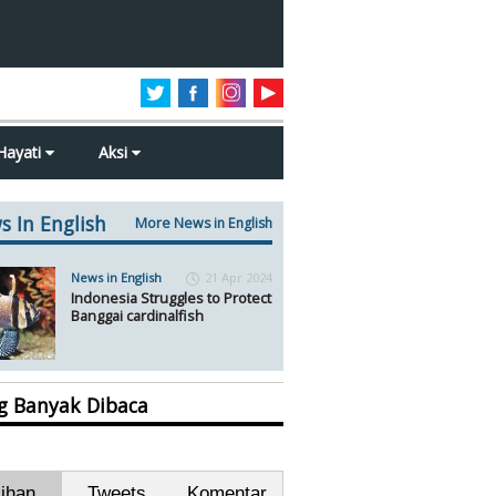
Hayati
Aksi
s In English
More News in English
News in English
21 Apr 2024
Indonesia Struggles to Protect
Banggai cardinalfish
ng Banyak Dibaca
lihan
Tweets
Komentar