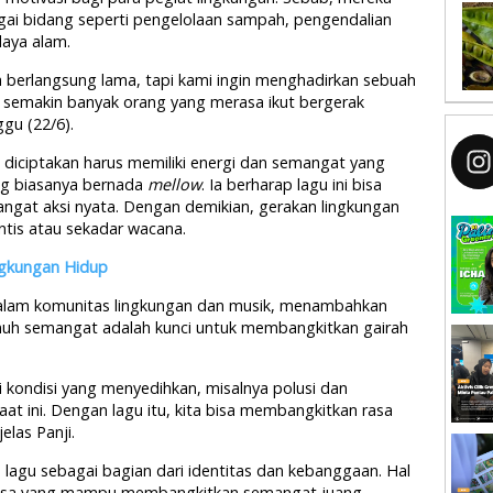
agai bidang seperti pengelolaan sampah, pengendalian
daya alam.
 berlangsung lama, tapi kami ingin menghadirkan sebuah
 semakin banyak orang yang merasa ikut bergerak
ggu (22/6).
diciptakan harus memiliki energi dan semangat yang
ang biasanya bernada
mellow
. Ia berharap lagu ini bisa
gat aksi nyata. Dengan demikian, gerakan lingkungan
ntis atau sekadar wacana.
ngkungan Hidup
t dalam komunitas lingkungan dan musik, menambahkan
uh semangat adalah kunci untuk membangkitkan gairah
i kondisi yang menyedihkan, misalnya polusi dan
aat ini. Dengan lagu itu, kita bisa membangkitkan rasa
elas Panji.
lagu sebagai bagian dari identitas dan kebanggaan. Hal
angsa yang mampu membangkitkan semangat juang.