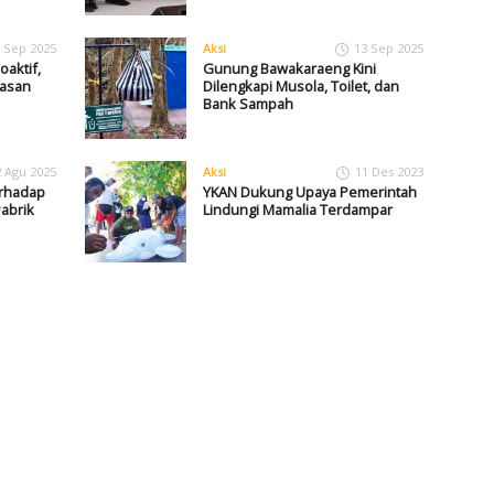
 Sep 2025
Aksi
13 Sep 2025
aktif,
Gunung Bawakaraeng Kini
wasan
Dilengkapi Musola, Toilet, dan
Bank Sampah
2 Agu 2025
Aksi
11 Des 2023
erhadap
YKAN Dukung Upaya Pemerintah
abrik
Lindungi Mamalia Terdampar