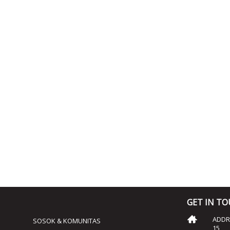
GET IN T
ADDRE
SOSOK & KOMUNITAS
15