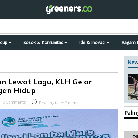
idup
Sosok & Komunitas
Ide & Inovasi
Ragam 
New
an Lewat Lagu, KLH Gelar
gan Hidup
0 Comments
Reading time:
2
menit
Pali
Pi