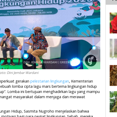
oto: Dini Jembar Wardani
mperkuat gerakan
pelestarian lingkungan
, Kementerian
 sebuah lomba cipta lagu mars bertema lingkungan hidup
up”. Lomba ini bertujuan menghadirkan lagu yang mampu
emangat masyarakat dalam menjaga dan merawat
kungan Hidup, Sasmita Nugroho menjelaskan bahwa
motivasi bagi para pegiat lingkungan. Sebab, mereka