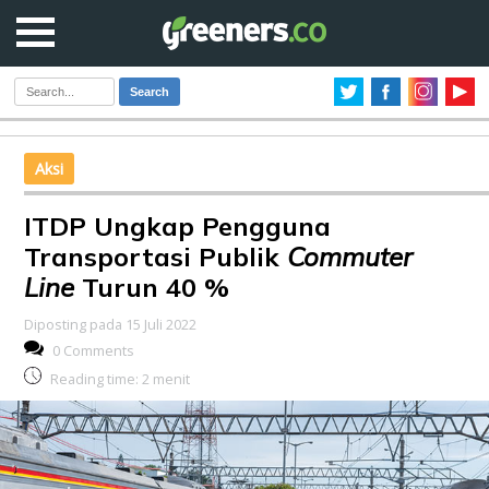
Search
Aksi
ITDP Ungkap Pengguna
Transportasi Publik
Commuter
Line
Turun 40 %
Diposting pada 15 Juli 2022
0 Comments
Reading time:
2
menit