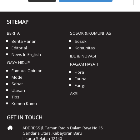
SITEMAP
BERITA
SOSOK & KOMUNITAS
Berita Harian
Sosok
Editorial
Komunitas
News In English
IDE & INOVASI
GAYA HIDUP
RAGAM HAYATI
Famous Opinion
Flora
Mode
Fauna
Sehat
Fungi
Ulasan
AKSI
Tips
Komen Kamu
GET IN TOUCH
ADDRESS Jl. Taman Radio Dalam Raya No 15
Gandaria Utara, Kebayoran Baru
Jakarta Selatan 12140