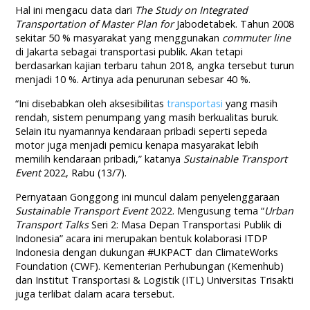
Hal ini mengacu data dari
The Study on Integrated
Transportation of Master Plan for
Jabodetabek. Tahun 2008
sekitar 50 % masyarakat yang menggunakan
commuter line
di Jakarta sebagai transportasi publik. Akan tetapi
berdasarkan kajian terbaru tahun 2018, angka tersebut turun
menjadi 10 %. Artinya ada penurunan sebesar 40 %.
“Ini disebabkan oleh aksesibilitas
transportasi
yang masih
rendah, sistem penumpang yang masih berkualitas buruk.
Selain itu nyamannya kendaraan pribadi seperti sepeda
motor juga menjadi pemicu kenapa masyarakat lebih
memilih kendaraan pribadi,” katanya
Sustainable Transport
Event
2022, Rabu (13/7).
Pernyataan Gonggong ini muncul dalam penyelenggaraan
Sustainable Transport Event
2022. Mengusung tema “
Urban
Transport Talks
Seri 2: Masa Depan Transportasi Publik di
Indonesia” acara ini merupakan bentuk kolaborasi ITDP
Indonesia dengan dukungan #UKPACT dan ClimateWorks
Foundation (CWF). Kementerian Perhubungan (Kemenhub)
dan Institut Transportasi & Logistik (ITL) Universitas Trisakti
juga terlibat dalam acara tersebut.