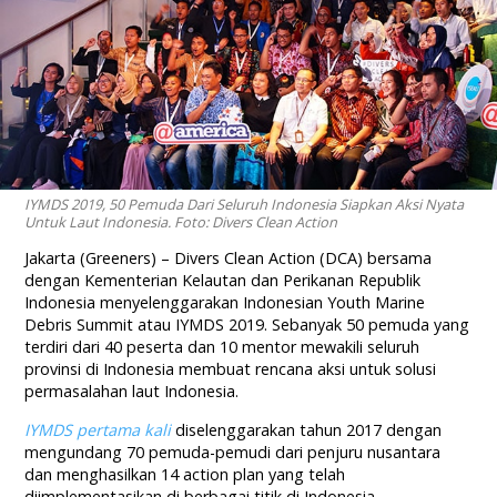
IYMDS 2019, 50 Pemuda Dari Seluruh Indonesia Siapkan Aksi Nyata
Untuk Laut Indonesia. Foto: Divers Clean Action
Jakarta (Greeners) – Divers Clean Action (DCA) bersama
dengan Kementerian Kelautan dan Perikanan Republik
Indonesia menyelenggarakan Indonesian Youth Marine
Debris Summit atau IYMDS 2019. Sebanyak 50 pemuda yang
terdiri dari 40 peserta dan 10 mentor mewakili seluruh
provinsi di Indonesia membuat rencana aksi untuk solusi
permasalahan laut Indonesia.
IYMDS pertama kali
diselenggarakan tahun 2017 dengan
mengundang 70 pemuda-pemudi dari penjuru nusantara
dan menghasilkan 14 action plan yang telah
diimplementasikan di berbagai titik di Indonesia.