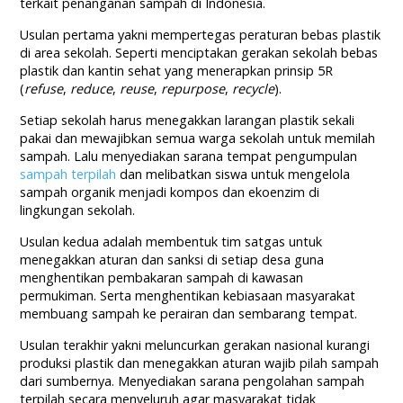
terkait penanganan sampah di Indonesia.
Usulan pertama yakni mempertegas peraturan bebas plastik
di area sekolah. Seperti menciptakan gerakan sekolah bebas
plastik dan kantin sehat yang menerapkan prinsip 5R
(
refuse
,
reduce
,
reuse
,
repurpose
,
recycle
).
Setiap sekolah harus menegakkan larangan plastik sekali
pakai dan mewajibkan semua warga sekolah untuk memilah
sampah. Lalu menyediakan sarana tempat pengumpulan
sampah terpilah
dan melibatkan siswa untuk mengelola
sampah organik menjadi kompos dan ekoenzim di
lingkungan sekolah.
Usulan kedua adalah membentuk tim satgas untuk
menegakkan aturan dan sanksi di setiap desa guna
menghentikan pembakaran sampah di kawasan
permukiman. Serta menghentikan kebiasaan masyarakat
membuang sampah ke perairan dan sembarang tempat.
Usulan terakhir yakni meluncurkan gerakan nasional kurangi
produksi plastik dan menegakkan aturan wajib pilah sampah
dari sumbernya. Menyediakan sarana pengolahan sampah
terpilah secara menyeluruh agar masyarakat tidak