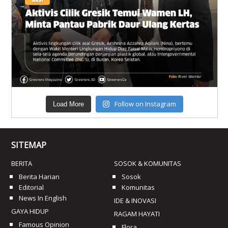
Follow on Instagram
Load More
SITEMAP
BERITA
SOSOK & KOMUNITAS
Berita Harian
Sosok
Editorial
Komunitas
News In English
IDE & INOVASI
GAYA HIDUP
RAGAM HAYATI
Famous Opinion
Flora