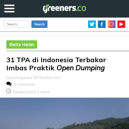
Search
Berita Harian
31 TPA di Indonesia Terbakar
Imbas Praktik
Open Dumping
Diposting pada 28 Oktober 2023
0 Comments
Reading time:
3
menit