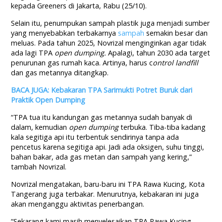
kepada Greeners di Jakarta, Rabu (25/10).
Selain itu, penumpukan sampah plastik juga menjadi sumber
yang menyebabkan terbakarnya
sampah
semakin besar dan
meluas. Pada tahun 2025, Novrizal menginginkan agar tidak
ada lagi TPA
open dumping.
Apalagi, tahun 2030 ada target
penurunan gas rumah kaca. Artinya, harus c
ontrol landfill
dan gas metannya ditangkap.
BACA JUGA: Kebakaran TPA Sarimukti Potret Buruk dari
Praktik Open Dumping
“TPA tua itu kandungan gas metannya sudah banyak di
dalam, kemudian
open dumping
terbuka. Tiba-tiba kadang
kala segitiga api itu terbentuk sendirinya tanpa ada
pencetus karena segitiga api. Jadi ada oksigen, suhu tinggi,
bahan bakar, ada gas metan dan sampah yang kering,”
tambah Novrizal.
Novrizal mengatakan, baru-baru ini TPA Rawa Kucing, Kota
Tangerang juga terbakar. Menurutnya, kebakaran ini juga
akan menganggu aktivitas penerbangan.
“Sekarang kami masih menyelesaikan TPA Rawa Kucing