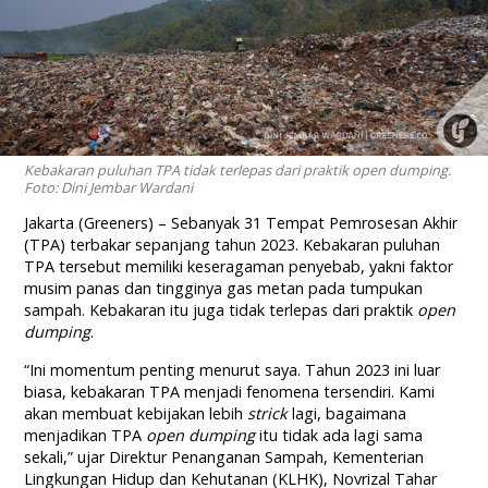
Kebakaran puluhan TPA tidak terlepas dari praktik open dumping.
Foto: Dini Jembar Wardani
Jakarta (Greeners) – Sebanyak 31 Tempat Pemrosesan Akhir
(TPA) terbakar sepanjang tahun 2023. Kebakaran puluhan
TPA tersebut memiliki keseragaman penyebab, yakni faktor
musim panas dan tingginya gas metan pada tumpukan
sampah. Kebakaran itu juga tidak terlepas dari praktik
open
dumping
.
“
Ini momentum penting menurut saya. Tahun 2023 ini luar
biasa, kebakaran TPA menjadi fenomena tersendiri. Kami
akan membuat kebijakan lebih
strick
lagi, bagaimana
menjadikan TPA
open dumping
itu tidak ada lagi sama
sekali,” ujar Direktur Penanganan Sampah, Kementerian
Lingkungan Hidup dan Kehutanan (KLHK), Novrizal Tahar