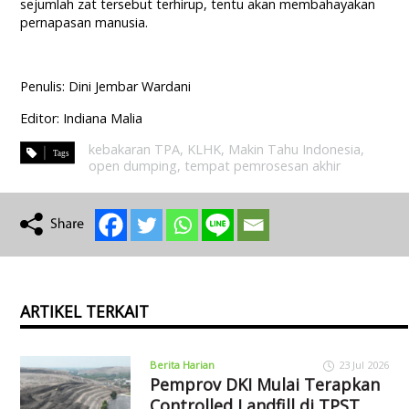
sejumlah zat tersebut terhirup, tentu akan membahayakan
pernapasan manusia.
Penulis: Dini Jembar Wardani
Editor: Indiana Malia
kebakaran TPA
,
KLHK
,
Makin Tahu Indonesia
,
open dumping
,
tempat pemrosesan akhir
ARTIKEL TERKAIT
Berita Harian
23 Jul 2026
Pemprov DKI Mulai Terapkan
Controlled Landfill di TPST