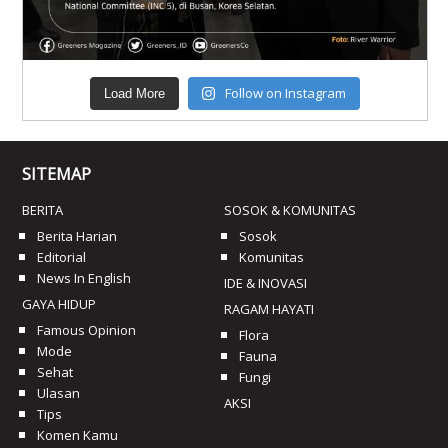
Follow on Instagram
Load More
SITEMAP
BERITA
SOSOK & KOMUNITAS
Berita Harian
Sosok
Editorial
Komunitas
News In English
IDE & INOVASI
GAYA HIDUP
RAGAM HAYATI
Famous Opinion
Flora
Mode
Fauna
Sehat
Fungi
Ulasan
AKSI
Tips
Komen Kamu