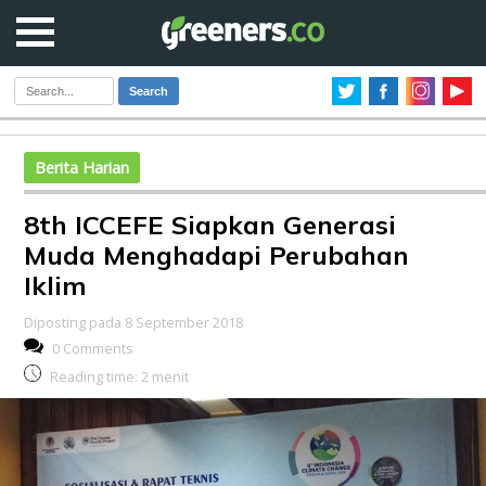
Search
Berita Harian
8th ICCEFE Siapkan Generasi
Muda Menghadapi Perubahan
Iklim
Diposting pada 8 September 2018
0 Comments
Reading time:
2
menit