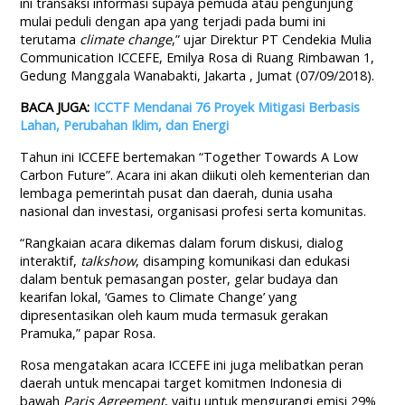
ini transaksi informasi supaya pemuda atau pengunjung
mulai peduli dengan apa yang terjadi pada bumi ini
terutama
climate change
,” ujar Direktur PT Cendekia Mulia
Communication ICCEFE, Emilya Rosa di Ruang Rimbawan 1,
Gedung Manggala Wanabakti, Jakarta , Jumat (07/09/2018).
BACA JUGA:
ICCTF Mendanai 76 Proyek Mitigasi Berbasis
Lahan, Perubahan Iklim, dan Energi
Tahun ini ICCEFE bertemakan “Together Towards A Low
Carbon Future”. Acara ini akan diikuti oleh kementerian dan
lembaga pemerintah pusat dan daerah, dunia usaha
nasional dan investasi, organisasi profesi serta komunitas.
“Rangkaian acara dikemas dalam forum diskusi, dialog
interaktif,
talkshow
, disamping komunikasi dan edukasi
dalam bentuk pemasangan poster, gelar budaya dan
kearifan lokal, ‘Games to Climate Change’ yang
dipresentasikan oleh kaum muda termasuk gerakan
Pramuka,” papar Rosa.
Rosa mengatakan acara ICCEFE ini juga melibatkan peran
daerah untuk mencapai target komitmen Indonesia di
bawah
Paris Agreement
, yaitu untuk mengurangi emisi 29%