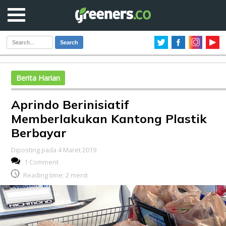
Search
Berita Harian
Aprindo Berinisiatif
Memberlakukan Kantong Plastik
Berbayar
Diposting pada 4 Maret 2019
1 Comment
Reading time:
2
menit