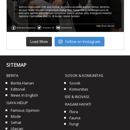
Follow on Instagram
Load More
SITEMAP
BERITA
SOSOK & KOMUNITAS
Berita Harian
Sosok
Editorial
Komunitas
News In English
IDE & INOVASI
GAYA HIDUP
RAGAM HAYATI
Famous Opinion
Flora
Mode
Fauna
Sehat
Fungi
Ulasan