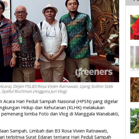
cara), Dirjen PSLB3 Rosa Vivien Ratnawati, Ujang Solihin Sidik
), Syaiful Rochman (Anggota Juri Vlog)
n Acara Hari Peduli Sampah Nasional (HPSN) yang digelar
 Lingkungan Hidup dan Kehutanan (KLHK) melakukan
 pemenang lomba Foto dan Vlog di Manggala Wanabakti,
olaan Sampah, Limbah dan B3 Rosa Vivien Ratnawati,
ri terbitnya Surat Edaran tentang Hari Peduli Sampah