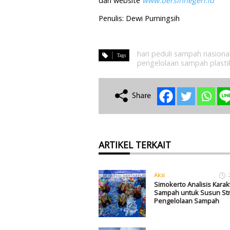
dan website
www.bersihnegeri.id
Penulis: Dewi Purningsih
hari peduli sampah nasiona
pengelolaan sampah plasti
ARTIKEL TERKAIT
Aksi
Simokerto Analisis Karakt
Sampah untuk Susun Str
Pengelolaan Sampah