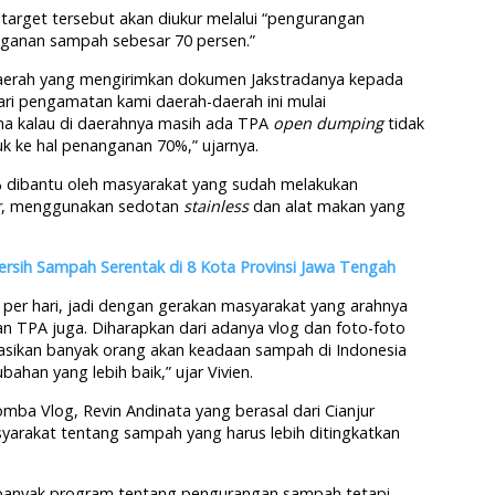
arget tersebut akan diukur melalui “pengurangan
nganan sampah sebesar 70 persen.”
 daerah yang mengirimkan dokumen Jakstradanya kepada
dari pengamatan kami daerah-daerah ini mulai
a kalau di daerahnya masih ada TPA
open dumping
tidak
k ke hal penanganan 70%,” ujarnya.
% dibantu oleh masyarakat yang sudah melakukan
r
, menggunakan sedotan
stainless
dan alat makan yang
rsih Sampah Serentak di 8 Kota Provinsi Jawa Tengah
n per hari, jadi dengan gerakan masyarakat yang arahnya
 TPA juga. Diharapkan dari adanya vlog dan foto-foto
sikan banyak orang akan keadaan sampah di Indonesia
han yang lebih baik,” ujar Vivien.
mba Vlog, Revin Andinata yang berasal dari Cianjur
arakat tentang sampah yang harus lebih ditingkatkan
i banyak program tentang pengurangan sampah tetapi