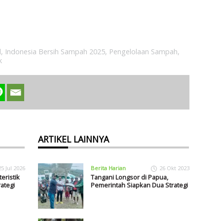
l
,
Indonesia Bersih Sampah 2025
,
Pengelolaan Sampah
,
k
ARTIKEL LAINNYA
25 Jul 2026
Berita Harian
26 Okt 2023
eristik
Tangani Longsor di Papua,
ategi
Pemerintah Siapkan Dua Strategi