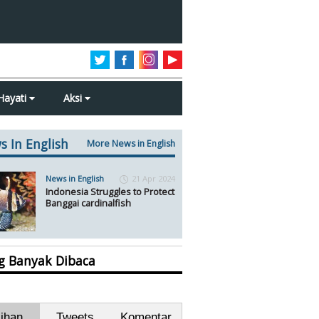
Hayati
Aksi
s In English
More News in English
News in English
21 Apr 2024
Indonesia Struggles to Protect
Banggai cardinalfish
ng Banyak Dibaca
lihan
Tweets
Komentar