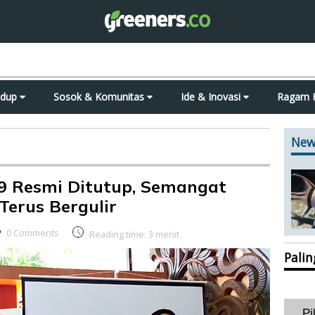
idup
Sosok & Komunitas
Ide & Inovasi
Ragam 
New
 Resmi Ditutup, Semangat
erus Bergulir
0 Comments
Reading time:
3
menit
Pali
Pi