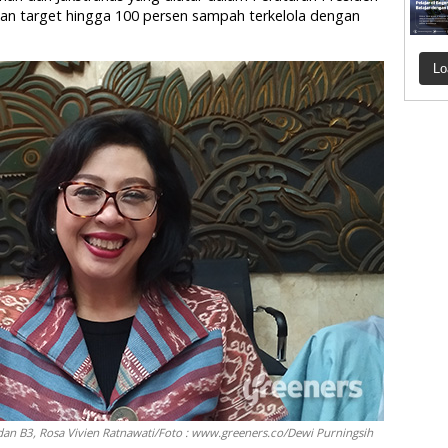
n target hingga 100 persen sampah terkelola dengan
Lo
dan B3, Rosa Vivien Ratnawati/Foto : www.greeners.co/Dewi Purningsih