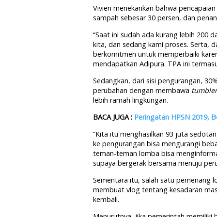
Vivien menekankan bahwa pencapaian t
sampah sebesar 30 persen, dan pena
“Saat ini sudah ada kurang lebih 200
kita, dan sedang kami proses. Serta, 
berkomitmen untuk memperbaiki karen
mendapatkan Adipura. TPA ini termasu
Sedangkan, dari sisi pengurangan, 30
perubahan dengan membawa
tumble
lebih ramah lingkungan.
BACA JUGA :
Peringatan HPSN 2019, Be
“Kita itu menghasilkan 93 juta sedota
ke pengurangan bisa mengurangi beban
teman-teman lomba bisa menginforma
supaya bergerak bersama menuju peruba
Sementara itu, salah satu pemenang lo
membuat vlog tentang kesadaran masy
kembali.
Menurutnya, jika pemerintah memilik