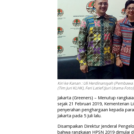
Kiri ke Kanan : Uli Herdinansyah (Pembawa A
(Tim Juri KLHK), Feri Latief (Juri Utama Foto
Jakarta (Greeners) – Menutup rangkaia
sejak 21 Februari 2019, Kementerian
penyerahan penghargaan kepada para
Jakarta pada 5 Juli lalu.
Disampaikan Direktur Jenderal Pengel
bahwa rangkaian HPSN 2019 dimulai da