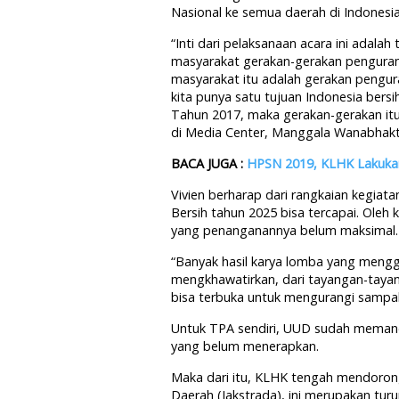
Nasional ke semua daerah di Indonesia
“Inti dari pelaksanaan acara ini adal
masyarakat gerakan-gerakan pengura
masyarakat itu adalah gerakan pengu
kita punya satu tujuan Indonesia ber
Tahun 2017, maka gerakan-gerakan itu h
di Media Center, Manggala Wanabhakti,
BACA JUGA :
HPSN 2019, KLHK Lakukan 
Vivien berharap dari rangkaian kegiat
Bersih tahun 2025 bisa tercapai. Ole
yang penanganannya belum maksimal.
“Banyak hasil karya lomba yang meng
mengkhawatirkan, dari tayangan-taya
bisa terbuka untuk mengurangi sampah d
Untuk TPA sendiri, UUD sudah mema
yang belum menerapkan.
Maka dari itu, KLHK tengah mendoron
Daerah (Jakstrada), ini merupakan tur