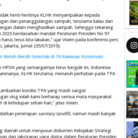
.
ah tidak henti-hentinya KLHK menyampaikan kepada
ngan dan penanggulangan sampah, terutama kalau dari
rangan dalam menghasilkan sampah. Sehingga sekarang
sih 2025 berdasarkan mandat Peraturan Presiden No 97
arus terus kita lakukan,” ujar Vivien pada konferensi pers
 Jakarta, Jumat (05/07/2019).
Bersih-Bersih Serentak di 74 Kawasan Konservasi
an HPSN yang semangatnya terus bergulir ini, Indonesia
h karenanya, KLHK terutama, menaruh perhatian pada TPA
gambarkan kondisi TPA yang masih sangat
ngan vlog inilah kami berharap semua mata masyarakat
i kehidupan sehari-hari,” jelas Vivien.
ndatkan penerapan
sanitary landfill
, namun masih banyak
g daerah untuk menyusun dokumen Kebijakan Strategi
unan dari Jakstranas yang diatur dalam Peraturan Presiden