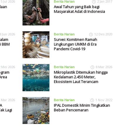
15 Jul 2026
Berita Harian
2 Jan 2017
laan
Awal Tahun yang Baik bagi
Masyarakat Adat di Indonesia
8 Jun 2026
Berita Harian
12 Des 2020
dalam
Survei: Komitmen Ramah
i BBM
Lingkungan UMKM di Era
Pandemi Covid-19
2 Mei 2026
Berita Harian
8 Mar 2026
ogram
Mikroplastik Ditemukan hingga
Area
Kedalaman 2.450 Meter,
Ekosistem Laut Terancam
 Mar 2026
Berita Harian
1 Nov 2022
A
IPAL Domestik Minim Tingkatkan
ak Lagi
Beban Pencemaran