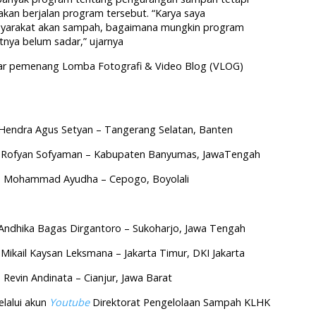
 akan berjalan program tersebut. “Karya saya
syarakat akan sampah, bagaimana mungkin program
tnya belum sadar,” ujarnya
ftar pemenang Lomba Fotografi & Video Blog (VLOG)
 Hendra Agus Setyan – Tangerang Selatan, Banten
ma Rofyan Sofyaman – Kabupaten Banyumas, JawaTengah
ma Mohammad Ayudha – Cepogo, Boyolali
Andhika Bagas Dirgantoro – Sukoharjo, Jawa Tengah
Mikail Kaysan Leksmana – Jakarta Timur, DKI Jakarta
 Revin Andinata – Cianjur, Jawa Barat
elalui akun
Youtube
Direktorat Pengelolaan Sampah KLHK