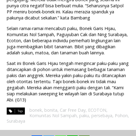
punya citra negatif bisa berbuat mulia. “Seharusnya Satpol
PP meniru bonek-bonek ini. Kalau merazia spanduk ya
pakunya dicabut sekalian.” kata Bambang
Selain ramai-ramai mencabuti paku, Bonek Garis Hijau,
Komunitas Nol Sampah, Paguyuban Cak dan Ning Surabaya,
Ecoton, dan beberapa individu pemerhati lingkungan lain
juga membagikan bibit tanaman. Bibit yang dibagikan
adalah sukun, matoa, dan tanaman buah lainnya.
Saat ini Bonek Garis Hijau tengah mengincar paku-paku yang
ditancapkan di pohon untuk memasang berbagai tanaman
pakis dan anggrek. Mereka yakin paku-paku itu ditancapkan
oleh otoritas tertentu. Tapi bonek-bonek ini tidak mau
gegabah. Mereka akan mengganti paku dengan tali. “Kami
siap melakukan sweeping ke wilayah lain di Surabaya tutup
Abi. (G13)
bonek
,
bonita
,
Car Free Day
,
ECOTON
,
Komunitas Nol Sampah
,
paku
,
persebaya
,
Pohon
,
Surabaya