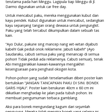
terutama pada hari Minggu. Lagipula tiap Minggu di Jl.
Darmo digunakan untuk car free day.
Untuk mencabut paku, mereka menggunakan kubut dan
kayu pendek. Kubut digunakan untuk mencabut, sedangkan
kayu sepanjang tangan orang dewasa untuk pengungkit.
Paku yang telah tercabut dikumpulkan dalam sebuah tas
kain.
“Ayo Dulur, pakune sing mancep nang wit-witan dijabuti
kabeh! Gak peduli onok reklamene. Jabuti kabeh!” (Ayo
Saudaraku, cabuti semua paku yang menancap di semua
pohon! Tidak peduli ada reklamenya. Cabuti semua!), teriak
Abi menggerakkan kawan-kawannya mengakhiri
kesengsaraan para penghasil oksigen kota.
Pohon-pohon yang sudah terselamatkan diberi poster kain
bertuliskan “JANGAN TANCAPKAN PAKU DI SINI. BONEK
GARIS HIJAU”. Poster kain berukuran 40cm x 60 cm ini
diikatkan menghadap ke jalan pada tubuh pohon. Ini
membuat pengumuman terbaca gamblang.
Aksi para bonek mengundang kagum dari sejumlah
pengujung. Mereka tidak mengira bonek yang selama ini