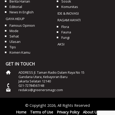
Berita Harian
Sosok
Editorial
Komunitas
News In English
IDE & INOVASI
GAYA HIDUP
RAGAM HAYATI
Famous Opinion
Flora
Mode
Fauna
Sehat
Fungi
Ulasan
AKSI
Tips
Komen Kamu
GET IN TOUCH
ADDRESS Jl. Taman Radio Dalam Raya No 15
Gandaria Utara, Kebayoran Baru
Jakarta Selatan 12140
021-72784567/48
redaksi@greenersmagz.com
© Copyright 2026, All Rights Reserved
Home
Terms of Use
Privacy Policy
About Us