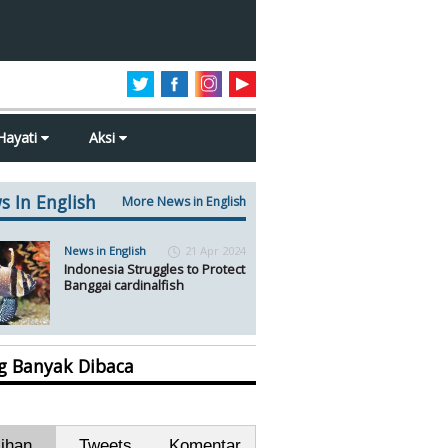
Hayati
Aksi
s In English
More News in English
News in English
21 Apr 2024
Indonesia Struggles to Protect
Banggai cardinalfish
ng Banyak Dibaca
lihan
Tweets
Komentar