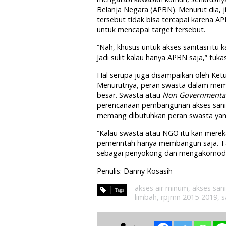
Belanja Negara (APBN). Menurut dia, 
tersebut tidak bisa tercapai karena A
untuk mencapai target tersebut.
“Nah, khusus untuk akses sanitasi itu
Jadi sulit kalau hanya APBN saja,” tuka
Hal serupa juga disampaikan oleh Ketu
Menurutnya, peran swasta dalam memb
besar. Swasta atau
Non Governmental
perencanaan pembangunan akses sanitas
memang dibutuhkan peran swasta yang 
“Kalau swasta atau NGO itu kan mere
pemerintah hanya membangun saja. Tap
sebagai penyokong dan mengakomodas
Penulis: Danny Kosasih
akses air minum
,
akses sani
limbah
,
rpjmn 2015-2019
,
s