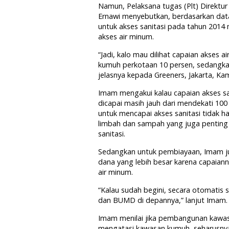
Namun, Pelaksana tugas (Plt) Direktur
Ernawi menyebutkan, berdasarkan dat
untuk akses sanitasi pada tahun 2014 m
akses air minum.
“Jadi, kalo mau dilihat capaian akses 
kumuh perkotaan 10 persen, sedangkan
jelasnya kepada Greeners, Jakarta, Kam
Imam mengakui kalau capaian akses san
dicapai masih jauh dari mendekati 1
untuk mencapai akses sanitasi tidak h
limbah dan sampah yang juga penting 
sanitasi.
Sedangkan untuk pembiayaan, Imam ju
dana yang lebih besar karena capaian
air minum.
“Kalau sudah begini, secara otomatis
dan BUMD di depannya,” lanjut Imam.
Imam menilai jika pembangunan kawasan
mengatasi kawasan kumuh, seharusny