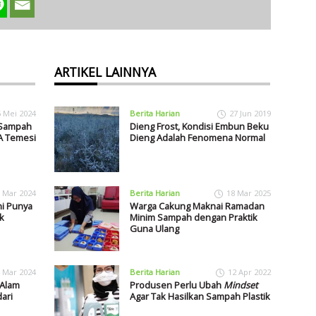
ARTIKEL LAINNYA
6 Mei 2024
Berita Harian
27 Jun 2019
 Sampah
Dieng Frost, Kondisi Embun Beku
A Temesi
Dieng Adalah Fenomena Normal
 Mar 2024
Berita Harian
18 Mar 2025
ni Punya
Warga Cakung Maknai Ramadan
k
Minim Sampah dengan Praktik
Guna Ulang
 Mar 2024
Berita Harian
12 Apr 2022
 Alam
Produsen Perlu Ubah
Mindset
ari
Agar Tak Hasilkan Sampah Plastik