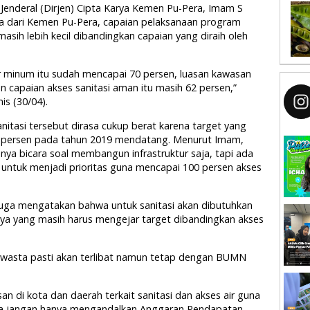
 Jenderal (Dirjen) Cipta Karya Kemen Pu-Pera, Imam S
a dari Kemen Pu-Pera, capaian pelaksanaan program
asih lebih kecil dibandingkan capaian yang diraih oleh
air minum itu sudah mencapai 70 persen, luasan kawasan
 capaian akses sanitasi aman itu masih 62 persen,”
is (30/04).
itasi tersebut dirasa cukup berat karena target yang
00 persen pada tahun 2019 mendatang. Menurut Imam,
anya bicara soal membangun infrastruktur saja, tapi ada
untuk menjadi prioritas guna mencapai 100 persen akses
ga mengatakan bahwa untuk sanitasi akan dibutuhkan
nya yang masih harus mengejar target dibandingkan akses
 swasta pasti akan terlibat namun tetap dengan BUMN
 di kota dan daerah terkait sanitasi dan akses air guna
a jangan hanya mengandalkan Anggaran Pendapatan