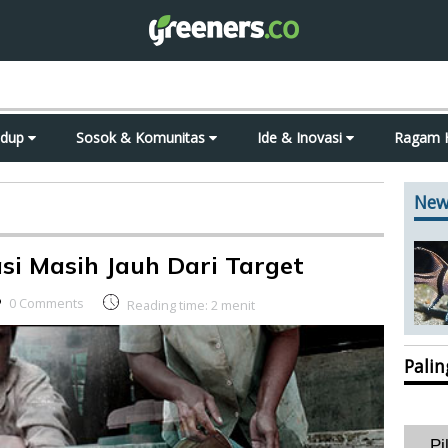
idup
Sosok & Komunitas
Ide & Inovasi
Ragam 
New
si Masih Jauh Dari Target
0 Comments
Reading time:
2
menit
Pali
Pi