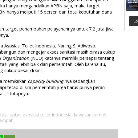
jika hanya mengandalkan APBN saja, maka target
PBN hanya meliputi 15 persen dari total kebutuhan dana
Lo
 kan target penambahan pelayanannya untuk 7,2 juta jiwa.
snya.
a Asosiasi Toilet Indonesia, Naning S. Adiwoso.
angun dan mengejar akses sanitasi masih dirasa cukup
 Organization
(NGO) katanya memiliki persepsi tentang
i yang lebih baik dari pemerintah. Oleh karena itu,
cukup besar di sini.
ka memikirkan
capacity building
-nya sedangkan
i tetap di sini pemerintah juga harus punya peran
i,” tutupnya.
tasi
,
apbn
,
asosiasi toilet indonesia
,
kawasan kumuh
,
ampah