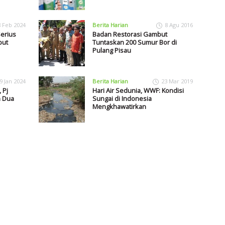
8 Feb 2024
Berita Harian
8 Agu 2016
erius
Badan Restorasi Gambut
but
Tuntaskan 200 Sumur Bor di
Pulang Pisau
9 Jan 2024
Berita Harian
23 Mar 2019
 Pj
Hari Air Sedunia, WWF: Kondisi
n Dua
Sungai di Indonesia
Mengkhawatirkan