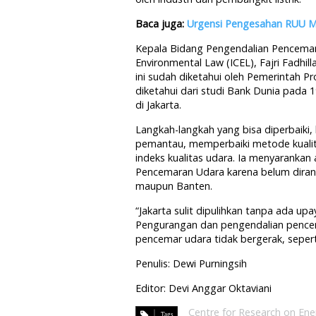
Baca juga:
Urgensi Pengesahan RUU M
Kepala Bidang Pengendalian Pencemar
Environmental Law (ICEL), Fajri Fad
ini sudah diketahui oleh Pemerintah Pr
diketahui dari studi Bank Dunia pad
di Jakarta.
Langkah-langkah yang bisa diperbaiki,
pemantau, memperbaiki metode kuali
indeks kualitas udara. Ia menyarankan
Pencemaran Udara karena belum diranc
maupun Banten.
“Jakarta sulit dipulihkan tanpa ada up
Pengurangan dan pengendalian pencema
pencemar udara tidak bergerak, seperti 
Penulis: Dewi Purningsih
Editor: Devi Anggar Oktaviani
Centre for Research on Ene