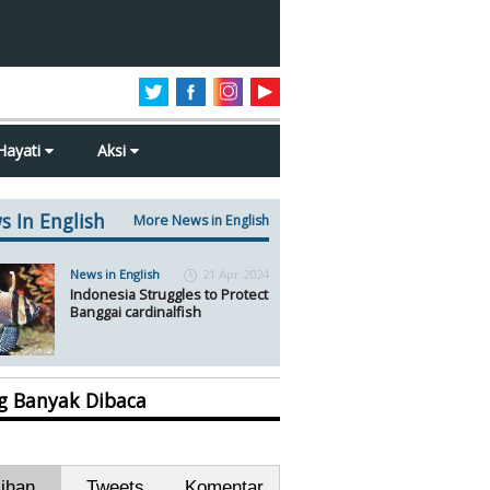
Hayati
Aksi
s In English
More News in English
News in English
21 Apr 2024
Indonesia Struggles to Protect
Banggai cardinalfish
ng Banyak Dibaca
lihan
Tweets
Komentar