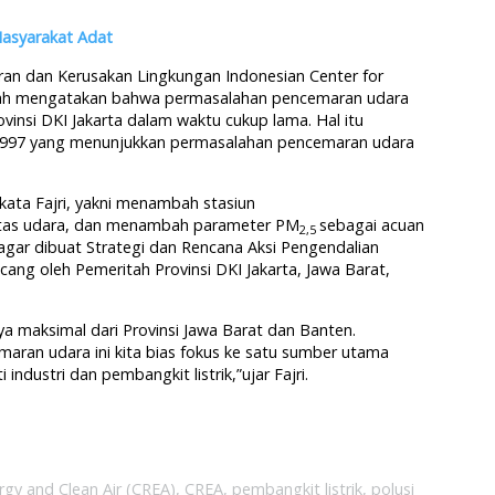
asyarakat Adat
an dan Kerusakan Lingkungan Indonesian Center for
hillah mengatakan bahwa permasalahan pencemaran udara
ovinsi DKI Jakarta dalam waktu cukup lama. Hal itu
a 1997 yang menunjukkan permasalahan pencemaran udara
 kata Fajri, yakni menambah stasiun
tas udara, dan menambah parameter PM
sebagai acuan
2,5
 agar dibuat Strategi dan Rencana Aksi Pengendalian
ang oleh Pemeritah Provinsi DKI Jakarta, Jawa Barat,
aya maksimal dari Provinsi Jawa Barat dan Banten.
ran udara ini kita bias fokus ke satu sumber utama
industri dan pembangkit listrik,”ujar Fajri.
rgy and Clean Air (CREA)
,
CREA
,
pembangkit listrik
,
polusi