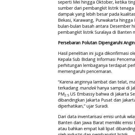
seperti Mei hingga Oktober, ketika tin
sumber dari pembangkit listrik tenaga
dampak yang lebih besar pada kualitas u
Bekasi, Karawang, Purwakarta hingga 
bulan-bulan basah antara Desember hi
pembangkit listrik Suralaya di Bante
Persebaran Polutan Dipengaruhi Angin
Hasil penelitian ini juga dikonfirmasi
Kepala Sub Bidang Informasi Pencemar
perhitungan lembaganya terdapat perl
memengaruhi pencemaran.
“Karena anginnya lambat dan telat, ma
terkadang
mandek
hanya sampai di Jak
PM
US Embassy bahwa di Jakarta Sela
2.5
dibandingkan Jakarta Pusat dan Jakarta 
diperhatikan,” ujar Suradi.
Dari data inventarisasi emisi untuk wi
Banten dan Jawa Barat memiliki emisi
atau bahkan empat kali lipat dibandin
oleh industri dan pembangkit listrik.