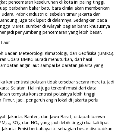
gkat pencemaran keseluruhan di kota ini paling tinggi,
 uap berbahan bakar batu bara dinilai akan memberikan
dara. Pabrik industri di sebelah timur Jakarta dari
Bandung juga tak luput di dalamnya. Sedangkan pada
ngga Maret, sumber di wilayah bagian barat khususnya
n menjadi penyumbang pencemaran yang lebih besar.
 Laut
 oleh Badan Meteorologi Klimatologi, dan Geofisika (BMKG).
an Udara BMKG Suradi menuturkan, dari hasil
ambatan angin laut sampai ke daratan Jakarta yang
ka konsentrasi polutan tidak tersebar secara merata. Jadi
arta Selatan. Hal ini juga terkonfirmasi dari data
tan ternyata konsentrasi polusinya lebih tinggi
Timur. Jadi, pengaruh angin lokal di Jakarta perlu
layah Jakarta, Banten, dan Jawa Barat, didapati bahwa
 PM
, SO
dan NO
yang jauh lebih tinggi dua kali lipat
2.5
2
,
x
g Jakarta. Emisi berbahaya itu sebagian besar disebabkan