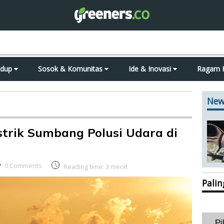
idup
Sosok & Komunitas
Ide & Inovasi
Ragam 
New
trik Sumbang Polusi Udara di
0 Comments
Reading time:
3
menit
Pali
Pi