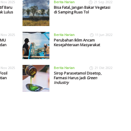
 Nov 2025
Berita Harian
21 Sep 2022
if Baru
Bisa Fatal, Jangan Bakar Vegetasi
k Lulus
di Samping Ruas Tol
 Nov 2025
Berita Harian
11 Jun 2022
PMU
Perubahan Iklim Ancam
 dan
Kesejahteraan Masyarakat
 Nov 2025
Berita Harian
21 Okt 2022
Fosil
Sirop Parasetamol Disetop,
tian
Farmasi Harus Jadi
Green
Industry