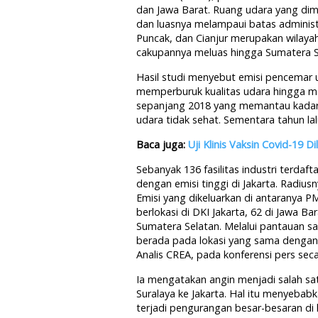
dan Jawa Barat. Ruang udara yang dim
dan luasnya melampaui batas administ
Puncak, dan Cianjur merupakan wilaya
cakupannya meluas hingga Sumatera S
Hasil studi menyebut emisi pencemar u
memperburuk kualitas udara hingga me
sepanjang 2018 yang memantau kada
udara tidak sehat. Sementara tahun lalu
Baca juga:
Uji Klinis Vaksin Covid-19 
Sebanyak 136 fasilitas industri terdaf
dengan emisi tinggi di Jakarta. Radius
Emisi yang dikeluarkan di antaranya P
berlokasi di DKI Jakarta, 62 di Jawa Ba
Sumatera Selatan. Melalui pantauan sate
berada pada lokasi yang sama dengan 
Analis CREA, pada konferensi pers seca
Ia mengatakan angin menjadi salah s
Suralaya ke Jakarta. Hal itu menyebab
terjadi pengurangan besar-besaran di la