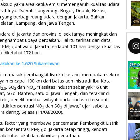
aksud yakni area ketika emisi memengaruhi kualitas udara
ratifnya. Daerah Tangerang, Bogor, Depok, Bekasi,
h yang berbagi ruang udara dengan Jakarta. Bahkan
elatan, Lampung, dan Jawa Tengah.
dara di Jakarta dan provinsi di sekitarnya meningkat dan
nghambat upaya perbaikan. Hal itu terlihat dari data
r PM
bahwa di Jakarta terdapat 101 hari dengan kualitas
2.5
 diketahui 172 hari.
Dilakukan ke 1.620 Sukarelawan
tar termasuk pembangkit listrik diketahui merupakan sektor
nya mencapai 100 km dari batas administratif Ibu Kota.
M
, SO
dan NO
. “Fasilitas industri sebanyak 16 unit
2.5
2
x
rat, 56 di Banten, satu di Jawa Tengah, dan terakhir di
lit, peneliti melihat wilayah padat industri tersebut
titik konsentrasi NO
dan SO
di Jawa,” ujar Isabella,
x
2
ra daring, Selasa (11/08/2020).
atu faktor yang membawa pencemaran Pembangkit Listrik
kan konsentrasi PM
di Jakarta tetap tinggi, kendati
2.5
lu lintas lokal dan aktivitas perkotaan.