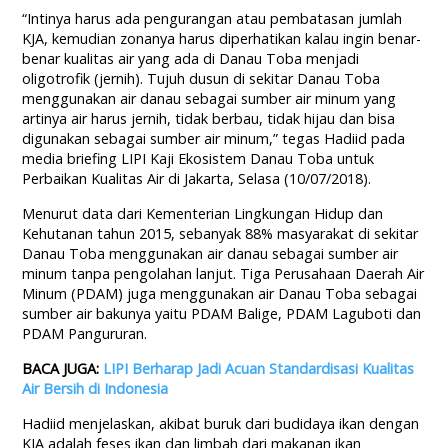
“Intinya harus ada pengurangan atau pembatasan jumlah
KJA, kemudian zonanya harus diperhatikan kalau ingin benar-
benar kualitas air yang ada di Danau Toba menjadi
oligotrofik (jernih). Tujuh dusun di sekitar Danau Toba
menggunakan air danau sebagai sumber air minum yang
artinya air harus jernih, tidak berbau, tidak hijau dan bisa
digunakan sebagai sumber air minum,” tegas Hadiid pada
media briefing LIPI Kaji Ekosistem Danau Toba untuk
Perbaikan Kualitas Air di Jakarta, Selasa (10/07/2018).
Menurut data dari Kementerian Lingkungan Hidup dan
Kehutanan tahun 2015, sebanyak 88% masyarakat di sekitar
Danau Toba menggunakan air danau sebagai sumber air
minum tanpa pengolahan lanjut. Tiga Perusahaan Daerah Air
Minum (PDAM) juga menggunakan air Danau Toba sebagai
sumber air bakunya yaitu PDAM Balige, PDAM Laguboti dan
PDAM Pangururan.
BACA JUGA:
LIPI Berharap Jadi Acuan Standardisasi Kualitas
Air Bersih di Indonesia
Hadiid menjelaskan, akibat buruk dari budidaya ikan dengan
KJA adalah feses ikan dan limbah dari makanan ikan