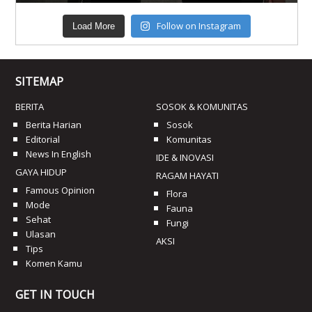
Follow on Instagram
Load More
SITEMAP
BERITA
SOSOK & KOMUNITAS
Berita Harian
Sosok
Editorial
Komunitas
News In English
IDE & INOVASI
GAYA HIDUP
RAGAM HAYATI
Famous Opinion
Flora
Mode
Fauna
Sehat
Fungi
Ulasan
AKSI
Tips
Komen Kamu
GET IN TOUCH