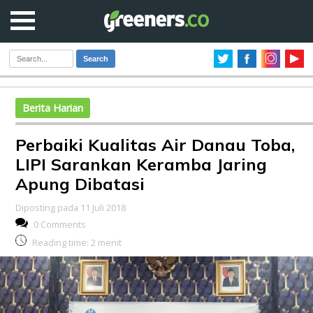
Search
Berita Harian
Perbaiki Kualitas Air Danau Toba,
LIPI Sarankan Keramba Jaring
Apung Dibatasi
Diposting pada 11 Juli 2018
0 Comments
Reading time:
2
menit