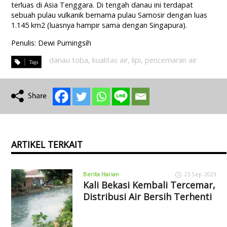
terluas di Asia Tenggara. Di tengah danau ini terdapat
sebuah pulau vulkanik bernama pulau Samosir dengan luas
1.145 km2 (luasnya hampir sama dengan Singapura).
Penulis: Dewi Purningsih
danau toba
,
kualitas air
,
lipi
,
pencemaran air
ARTIKEL TERKAIT
Berita Harian
23 Sep 2023
Kali Bekasi Kembali Tercemar,
Distribusi Air Bersih Terhenti