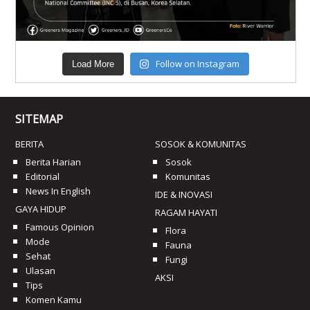
Follow on Instagram
Load More
SITEMAP
BERITA
SOSOK & KOMUNITAS
Berita Harian
Sosok
Editorial
Komunitas
News In English
IDE & INOVASI
GAYA HIDUP
RAGAM HAYATI
Famous Opinion
Flora
Mode
Fauna
Sehat
Fungi
Ulasan
AKSI
Tips
Komen Kamu