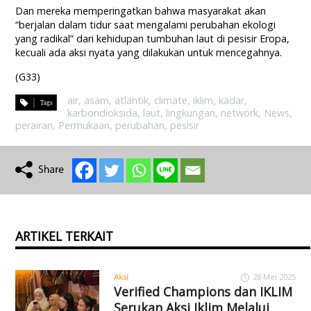
Dan mereka memperingatkan bahwa masyarakat akan
“berjalan dalam tidur saat mengalami perubahan ekologi
yang radikal” dari kehidupan tumbuhan laut di pesisir Eropa,
kecuali ada aksi nyata yang dilakukan untuk mencegahnya.
(G33)
air
,
asam
,
atlantik
,
climate
,
iklim
,
kadar
,
karbondioksida
,
laut
,
lingkungan
,
network
,
News
,
perairan
,
Permukaan
,
perubahan
,
pesisir
ARTIKEL TERKAIT
Aksi
28 Mei 2025
Verified Champions dan IKLIM
Serukan Aksi Iklim Melalui