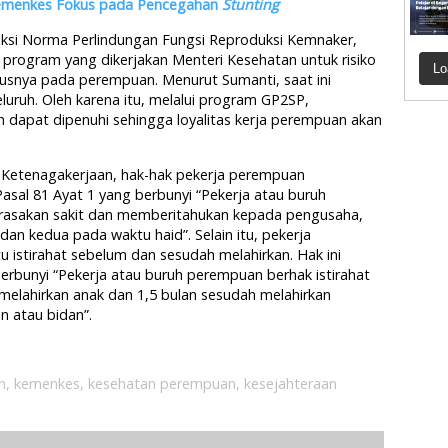
 Kemenkes Fokus pada Pencegahan
Stunting
eksi Norma Perlindungan Fungsi Reproduksi Kemnaker,
rogram yang dikerjakan Menteri Kesehatan untuk risiko
Lo
usnya pada perempuan. Menurut Sumanti, saat ini
ruh. Oleh karena itu, melalui program GP2SP,
 dapat dipenuhi sehingga loyalitas kerja perempuan akan
Ketenagakerjaan, hak-hak pekerja perempuan
asal 81 Ayat 1 yang berbunyi “Pekerja atau buruh
asakan sakit dan memberitahukan kepada pengusaha,
dan kedua pada waktu haid”. Selain itu, pekerja
stirahat sebelum dan sesudah melahirkan. Hak ini
erbunyi “Pekerja atau buruh perempuan berhak istirahat
melahirkan anak dan 1,5 bulan sesudah melahirkan
 atau bidan”.
n
,
kemenkes
,
kesehatan perempuan
,
kesejahteraan