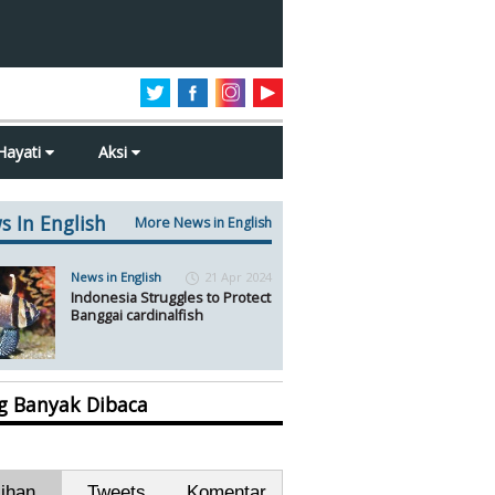
Hayati
Aksi
s In English
More News in English
News in English
21 Apr 2024
Indonesia Struggles to Protect
Banggai cardinalfish
ng Banyak Dibaca
lihan
Tweets
Komentar