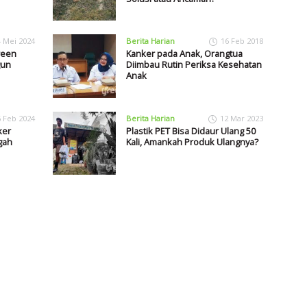
4 Mei 2024
Berita Harian
16 Feb 2018
reen
Kanker pada Anak, Orangtua
gun
Diimbau Rutin Periksa Kesehatan
Anak
6 Feb 2024
Berita Harian
12 Mar 2023
ker
Plastik PET Bisa Didaur Ulang 50
gah
Kali, Amankah Produk Ulangnya?