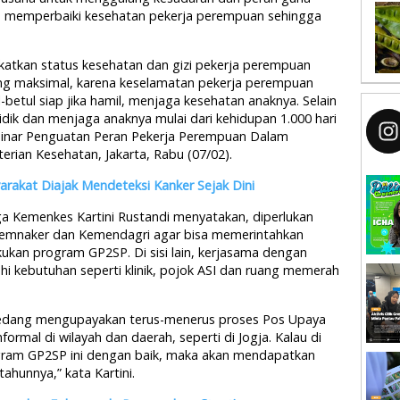
a memperbaiki kesehatan pekerja perempuan sehingga
gkatkan status kesehatan dan gizi pekerja perempuan
ang maksimal, karena keselamatan pekerja perempuan
betul siap jika hamil, menjaga kesehatan anaknya. Selain
idik dan menjaga anaknya mulai dari kehidupan 1.000 hari
eminar Penguatan Peran Pekerja Perempuan Dalam
rian Kesehatan, Jakarta, Rabu (07/02).
arakat Diajak Mendeteksi Kanker Sejak Dini
ga Kemenkes Kartini Rustandi menyatakan, diperlukan
emnaker dan Kemendagri agar bisa memerintahkan
kan program GP2SP. Di sisi lain, kerjasama dengan
 kebutuhan seperti klinik, pojok ASI dan ruang memerah
sedang mengupayakan terus-menerus proses Pos Upaya
ormal di wilayah dan daerah, seperti di Jogja. Kalau di
gram GP2SP ini dengan baik, maka akan mendapatkan
ahunnya,” kata Kartini.