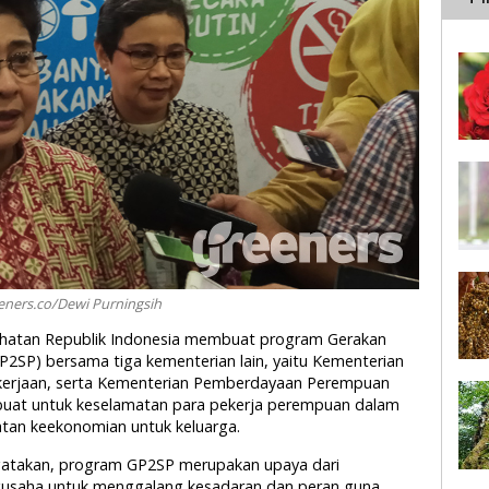
eners.co/Dewi Purningsih
sehatan Republik Indonesia membuat program Gerakan
P2SP) bersama tiga kementerian lain, yaitu Kementerian
kerjaan, serta Kementerian Pemberdayaan Perempuan
ibuat untuk keselamatan para pekerja perempuan dalam
tan keekonomian untuk keluarga.
gatakan, program GP2SP merupakan upaya dari
usaha untuk menggalang kesadaran dan peran guna