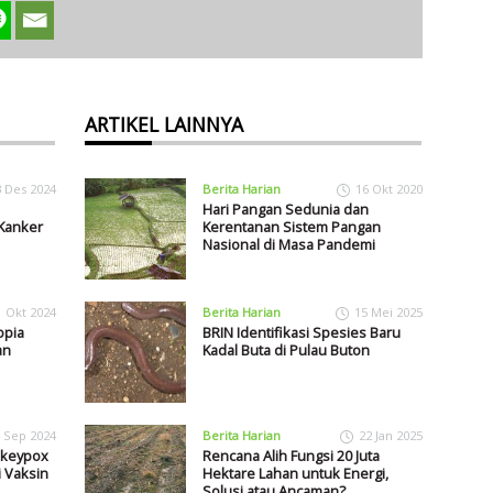
ARTIKEL LAINNYA
3 Des 2024
Berita Harian
16 Okt 2020
Hari Pangan Sedunia dan
 Kanker
Kerentanan Sistem Pangan
Nasional di Masa Pandemi
1 Okt 2024
Berita Harian
15 Mei 2025
opia
BRIN Identifikasi Spesies Baru
an
Kadal Buta di Pulau Buton
 Sep 2024
Berita Harian
22 Jan 2025
nkeypox
Rencana Alih Fungsi 20 Juta
 Vaksin
Hektare Lahan untuk Energi,
Solusi atau Ancaman?