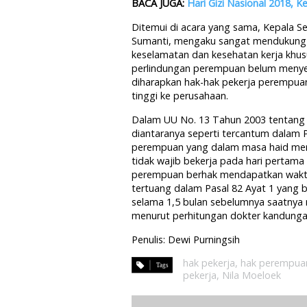
BACA JUGA:
Hari Gizi Nasional 2018,
Ditemui di acara yang sama, Kepala S
Sumanti, mengaku sangat mendukung p
keselamatan dan kesehatan kerja khus
perlindungan perempuan belum menyelu
diharapkan hak-hak pekerja perempuan
tinggi ke perusahaan.
Dalam UU No. 13 Tahun 2003 tentang 
diantaranya seperti tercantum dalam P
perempuan yang dalam masa haid mer
tidak wajib bekerja pada hari pertama 
perempuan berhak mendapatkan waktu i
tertuang dalam Pasal 82 Ayat 1 yang b
selama 1,5 bulan sebelumnya saatnya 
menurut perhitungan dokter kandungan
Penulis: Dewi Purningsih
hak pekerja
,
hak perempua
pekerja
,
Nila Moeloek