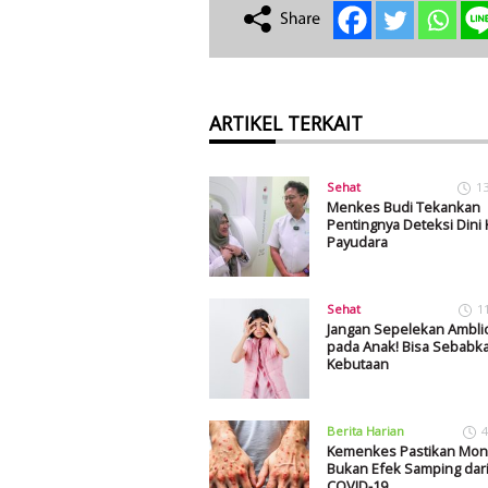
ARTIKEL TERKAIT
Sehat
1
Menkes Budi Tekankan
Pentingnya Deteksi Dini
Payudara
Sehat
1
Jangan Sepelekan Ambli
pada Anak! Bisa Sebabk
Kebutaan
Berita Harian
4
Kemenkes Pastikan Mo
Bukan Efek Samping dari
COVID-19