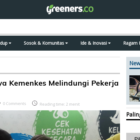
idup
Sosok & Komunitas
Ide & Inovasi
Ragam 
New
a Kemenkes Melindungi Pekerja
0 Comments
Reading time:
2
menit
Pali
Pi