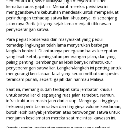
Sementara itu, WWF Malaysia juga menyoroti insiden
kematian anak gajah ini. Menurut mereka, peristiwa ini
menggarisbawahi kebutuhan mendesak untuk memperkuat
perlindungan terhadap satwa liar. Khususnya, di sepanjang
jalan raya Gerik–Jeli yang sejak lama menjadi titik rawan
penyeberangan satwa.
Para pegiat konservasi dan masyarakat yang peduli
terhadap lingkungan telah lama menyerukan berbagai
langkah konkret. Di antaranya penegakan batas kecepatan
yang lebih ketat, peningkatan penerangan jalan, dan yang
paling penting, pembangunan lebih banyak infrastruktur
penyeberangan satwa liar. Langkah-langkah ini penting untuk
mengurangi kecelakaan fatal yang kerap melibatkan spesies
terancam punah, seperti gajah dan harimau Malaya.
Saat ini, memang sudah terdapat satu jembatan khusus
untuk satwa liar di sepanjang ruas jalan tersebut. Namun,
infrastruktur ini masih jauh dari cukup. Mengingat tingginya
frekuensi perlintasan satwa dan tingginya volume kendaraan,
butuh lebih banyak jembatan atau terowongan satwa untuk
menjamin keselamatan mereka saat melintasi kawasan ini.
Rambu-rambu peringatan memang terpasang sebagai