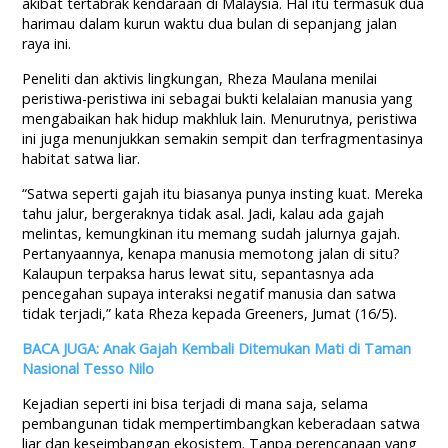
akibat tertabrak kendaraan di Malaysia. Hal itu termasuk dua
harimau dalam kurun waktu dua bulan di sepanjang jalan
raya ini.
Peneliti dan aktivis lingkungan, Rheza Maulana menilai
peristiwa-peristiwa ini sebagai bukti kelalaian manusia yang
mengabaikan hak hidup makhluk lain. Menurutnya, peristiwa
ini juga menunjukkan semakin sempit dan terfragmentasinya
habitat satwa liar.
“Satwa seperti gajah itu biasanya punya insting kuat. Mereka
tahu jalur, bergeraknya tidak asal. Jadi, kalau ada gajah
melintas, kemungkinan itu memang sudah jalurnya gajah.
Pertanyaannya, kenapa manusia memotong jalan di situ?
Kalaupun terpaksa harus lewat situ, sepantasnya ada
pencegahan supaya interaksi negatif manusia dan satwa
tidak terjadi,” kata Rheza kepada Greeners, Jumat (16/5).
BACA JUGA: Anak Gajah Kembali Ditemukan Mati di Taman
Nasional Tesso Nilo
Kejadian seperti ini bisa terjadi di mana saja, selama
pembangunan tidak mempertimbangkan keberadaan satwa
liar dan keseimbangan ekosistem. Tanpa perencanaan yang