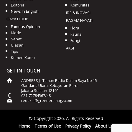
Editorial
Komunitas
News In English
IDE & INOVASI
GAYA HIDUP
RAGAM HAYATI
Famous Opinion
Flora
Mode
Fauna
Sehat
Fungi
Ulasan
AKSI
Tips
Komen Kamu
GET IN TOUCH
ADDRESS Jl. Taman Radio Dalam Raya No 15
Gandaria Utara, Kebayoran Baru
Jakarta Selatan 12140
021-72784567/48
redaksi@greenersmagz.com
© Copyright 2026, All Rights Reserved
Home
Terms of Use
Privacy Policy
About Us