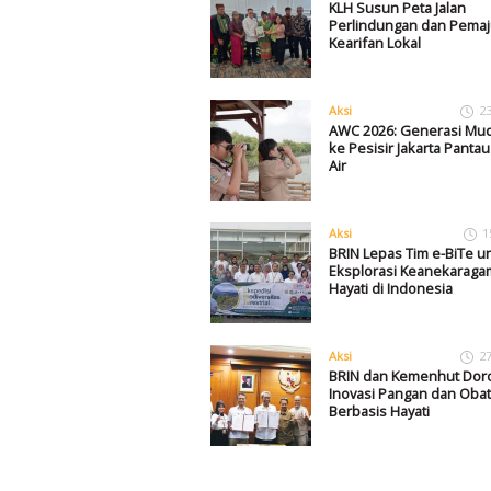
KLH Susun Peta Jalan
Perlindungan dan Pema
Kearifan Lokal
Aksi
2
AWC 2026: Generasi Mu
ke Pesisir Jakarta Panta
Air
Aksi
1
BRIN Lepas Tim e-BiTe u
Eksplorasi Keanekarag
Hayati di Indonesia
Aksi
2
BRIN dan Kemenhut Dor
Inovasi Pangan dan Obat
Berbasis Hayati