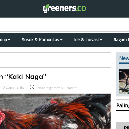
idup
Sosok & Komunitas
Ide & Inovasi
Ragam 
New
 “Kaki Naga”
0 Comments
Reading time:
< 1
menit
Pali
Pi