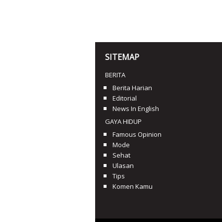
SITEMAP
BERITA
Berita Harian
Editorial
News In English
GAYA HIDUP
Famous Opinion
Mode
Sehat
Ulasan
Tips
Komen Kamu