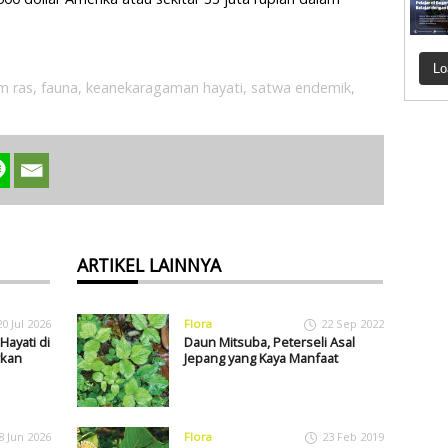
Lo
m ras
,
fauna
,
keanekaragaman hayati
,
satwa endemik
,
ARTIKEL LAINNYA
20 Jul 2026
Flora
22 Sep 2022
ayati di
Daun Mitsuba, Peterseli Asal
rkan
Jepang yang Kaya Manfaat
8 Jun 2026
Flora
23 Feb 2019