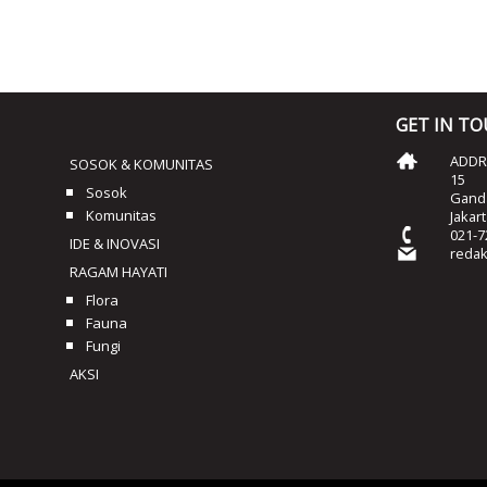
GET IN T
ADDRE
SOSOK & KOMUNITAS
15
Sosok
Ganda
Komunitas
Jakar
021-7
IDE & INOVASI
reda
RAGAM HAYATI
Flora
Fauna
Fungi
AKSI