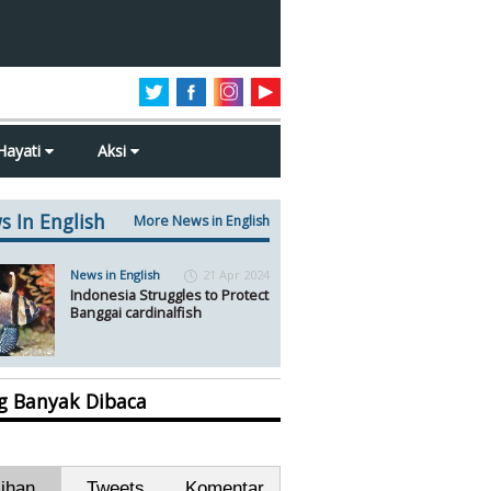
Hayati
Aksi
s In English
More News in English
News in English
21 Apr 2024
Indonesia Struggles to Protect
Banggai cardinalfish
ng Banyak Dibaca
lihan
Tweets
Komentar