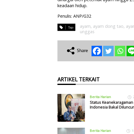
keadaan hidup.
Penulis: ANP/G32
ayam
,
ayam dong tao
,
aya
unggas
ARTIKEL TERKAIT
Berita Harian
Status Keanekaragaman H
Indonesia Bakal Diluncu
Berita Harian
1