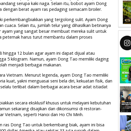
pandang serupa kaki naga. Selain itu, bobot ayam Dong
a dengan berat ayam ras pedaging semacam broiler.
iki perkembangbiakkan yang tergolong sulit. Ayam Dong
 cuaca. Selain itu, jumlah telur yang dihasilkan betinanya
kar ayam yang sangat besar membuat mereka sulit untuk
a peternak harus turut membantu dalam proses
8 hingga 12 bulan agar ayam ini dapat dijual atau
ngga 5 kilogram. Namun, ayam Dong Tao memiliki daging
iolah menjadi berbagai makanan.
gara Vietnam. Menurut legenda, ayam Dong Tao memiliki
a kuat, yakni menguasai seni bela diri, kekuatan fisik, dan
elalu terlibat dalam berbagai acara besar adat istiadat
iakkan secara eksklusif khusus untuk melayani kebutuhan
Namun sekarang disajikan dan dikonsumsi di restoran-
ar Vietnam, seperti Hanoi dan Ho Chi Minh.
am ras Dong Tao untuk berkembang biak, ayam ini bisa
00 dollar Amerika atau sekitar 33 juta rupiah dalam