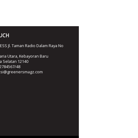
OUCH
SS Jl. Taman Radio Dalam Raya No
ria Utara, Kebayoran Baru
ta Selatan 12140
2784567/48
ksi@greenersmagz.com