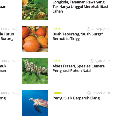
Longkida, Tanaman Rawa yang
juan
Tak Hanya Unggul Merehabilitasi
Lahan
3 Feb 2026
Flora
29 Sep 2017
da Turun
Buah Tepurang, “Buah Surga”
u Burung
Bernutrisi Tinggi
5 Jun 2025
Flora
5 Jan 2022
ntuk
Abies Fraseri, Spesies Cemara
aman
Penghasil Pohon Natal
7 Mei 2025
Fauna
14 Mei 2020
ong
Penyu Sisik Berparuh Elang