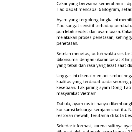
Cakar yang berwarna kemerahan ini di
Tao dapat mencapai 6 kilogram, setar
Ayam yang tergolong langka ini memil
Tao sangat sensitif terhadap perubahan
pun lebih sedikit dari ayam biasa. Ca
melakukan proses penetasan, sehingg
penetasan.
Setelah menetas, butuh waktu sekitar 
dikonsumsi dengan ukuran berat 3 hi
yang tebal dan rasa yang lezat saat d
Unggas ini dikenal menjadi simbol ne
kualitas yang terdapat pada seorang pri
kesetiaan. Tak jarang ayam Dong Tao s
masyarakat Vietnam.
Dahulu, ayam ras ini hanya dikembangb
konsumsi keluarga kerajaan saat itu. 
restoran mewah, terutama di kota bes
Sekedar informasi, karena sulitnya ay
dihargai oleh peternak ayam hingga 2.5