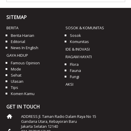
SITEMAP
BERITA
SOSOK & KOMUNITAS
Berita Harian
Sosok
Editorial
Komunitas
News In English
IDE & INOVASI
GAYA HIDUP
RAGAM HAYATI
Famous Opinion
Flora
Mode
Fauna
Sehat
Fungi
Ulasan
AKSI
Tips
Komen Kamu
GET IN TOUCH
ADDRESS Jl. Taman Radio Dalam Raya No 15
Gandaria Utara, Kebayoran Baru
Jakarta Selatan 12140