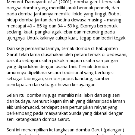
Menurut Damayanti
et al.
(2001), domba garut termasuk
bangsa domba yang memiliki jarak beranak pendek, dan
pada domba jantannya memiliki libido yang tinggi. Bobot
hidup domba jantan dan betina dewasa masing – masing
mencapai 40 – 85 kg dan 34 – 59 kg. Ekornya berbentuk
sedang, kuat, pangkal agak lebar dan meruncing pada
ujungnya. Untuk kakinya cukup kuat, tegap dan bediri tegak.
Dari segi pemanfaatannya, ternak domba di Kabupaten
Garut telah lama diusahakan oleh petani ternak di pedesaan,
baik itu sebagai usaha pokok maupun usaha sampingan
yang dipadukan dengan usaha tani. Ternak domba
umumnya dipelihara secara tradisional yang berfungsi
sebagai tabungan, sumber pupuk kandang, sumber
pendapatan dan sebagai hewan kesayangan.
Selain itu, domba ini juga memiliki nilai lebih dari segi seni
dan budaya. Menurut kajian ilmiah yang dilansir pada laman
elib.unikom.ac.id, terdapat seni pertunjukan rakyat yang
berkembang pada masyarakat Sunda yang dikenal dengan
seni ketangkasan domba Garut.
Seni ini menampilkan ketangkasan domba Garut (priangan)