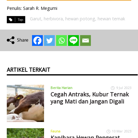
Penulis: Sarah R. Megumi
Garut
,
herbivora
,
hewan potong
,
hewan ternak
ARTIKEL TERKAIT
Berita Harian
9 Jul 2023
Cegah Antraks, Kubur Ternak
yang Mati dan Jangan Digali
Fauna
10 Mar 2023
Kapibara Hewan Pengerat