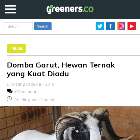
Search
Fauna
Domba Garut, Hewan Ternak
yang Kuat Diadu
Diposting pada 6 Juli 2018
0 Comments
Reading time:
3
menit