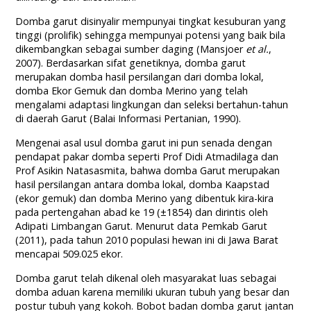
Domba garut disinyalir mempunyai tingkat kesuburan yang
tinggi (prolifik) sehingga mempunyai potensi yang baik bila
dikembangkan sebagai sumber daging (Mansjoer
et al.
,
2007). Berdasarkan sifat genetiknya, domba garut
merupakan domba hasil persilangan dari domba lokal,
domba Ekor Gemuk dan domba Merino yang telah
mengalami adaptasi lingkungan dan seleksi bertahun-tahun
di daerah Garut (Balai Informasi Pertanian, 1990).
Mengenai asal usul domba garut ini pun senada dengan
pendapat pakar domba seperti Prof Didi Atmadilaga dan
Prof Asikin Natasasmita, bahwa domba Garut merupakan
hasil persilangan antara domba lokal, domba Kaapstad
(ekor gemuk) dan domba Merino yang dibentuk kira-kira
pada pertengahan abad ke 19 (±1854) dan dirintis oleh
Adipati Limbangan Garut. Menurut data Pemkab Garut
(2011), pada tahun 2010 populasi hewan ini di Jawa Barat
mencapai 509.025 ekor.
Domba garut telah dikenal oleh masyarakat luas sebagai
domba aduan karena memiliki ukuran tubuh yang besar dan
postur tubuh yang kokoh. Bobot badan domba garut jantan