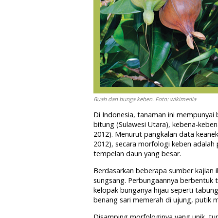
Buah dan bunga keben. Foto: wikimedia
Di Indonesia, tanaman ini mempunyai 
bitung (Sulawesi Utara), kebena-kebena
2012). Menurut pangkalan data keanek
2012), secara morfologi keben adala
tempelan daun yang besar.
Berdasarkan beberapa sumber kajian i
sungsang. Perbungaannya berbentuk ta
kelopak bunganya hijau seperti tabun
benang sari memerah di ujung, putik 
Disamping morfologinya yang unik, tu