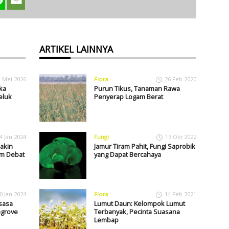
ARTIKEL LAINNYA
1 Mei 2026
Flora
26 Feb 2020
ka
Purun Tikus, Tanaman Rawa
eluk
Penyerap Logam Berat
4 Jan 2024
Fungi
13 Okt 2022
Makin
Jamur Tiram Pahit, Fungi Saprobik
am Debat
yang Dapat Bercahaya
0 Jan 2024
Flora
14 Feb 2021
sasa
Lumut Daun: Kelompok Lumut
ngrove
Terbanyak, Pecinta Suasana
Lembap