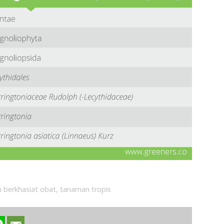
 berkhasiat obat
,
tanaman tropis