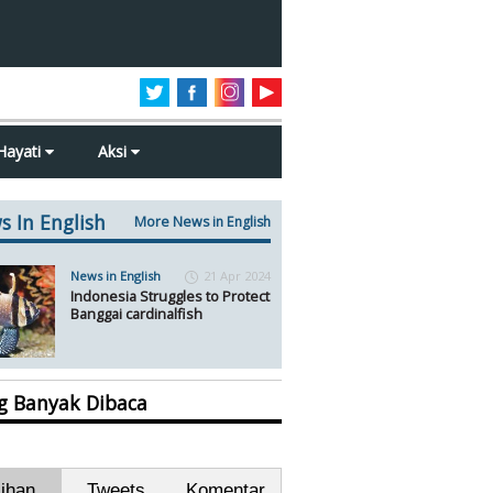
Hayati
Aksi
s In English
More News in English
News in English
21 Apr 2024
Indonesia Struggles to Protect
Banggai cardinalfish
ng Banyak Dibaca
lihan
Tweets
Komentar