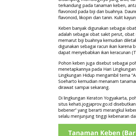
terkandung pada tanaman keben, antara 
flavonoid pada biji dan buahnya. Daun
flavonoid, likopin dan tanin. Kulit k
Keben banyak digunakan sebagai obat-
adalah sebagai obat sakit perut, obat
memarut biji buahnya kemudian diletak
digunakan sebagai racun ikan karena 
dapat menyebabkan ikan keracunan (Ta
Pohon keben juga disebut sebagai po
menetapkannya pada Hari Lingkungan Hi
Lingkungan Hidup mengambil tema “A T
Soeharto kemudian menanam tanaman 
dirawat sampai sekarang.
Di lingkungan Keraton Yogyakarta, pohon 
situs kehati.jogjaprov.go.id disebutka
bebener” yang berarti merangkul ke
selalu menjunjung tinggi kebenaran da