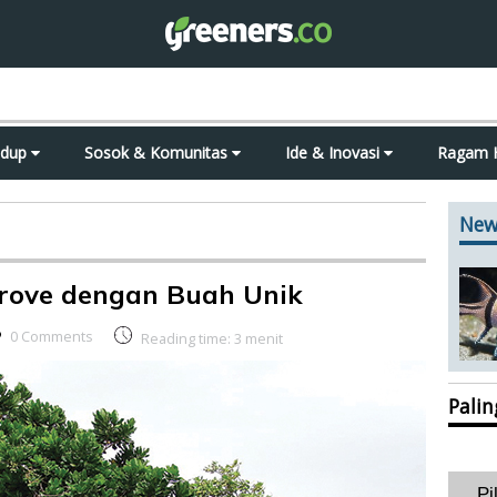
idup
Sosok & Komunitas
Ide & Inovasi
Ragam 
New
rove dengan Buah Unik
0 Comments
Reading time:
3
menit
Pali
Pi