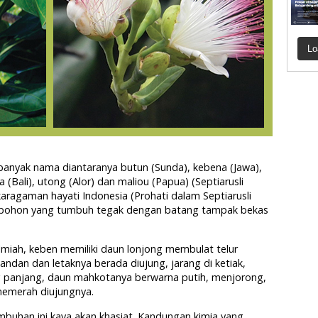
Lo
banyak nama diantaranya butun (Sunda), kebena (Jawa),
 (Bali), utong (Alor) dan maliou (Papua) (Septiarusli
aragaman hayati Indonesia (Prohati dalam Septiarusli
h pohon yang tumbuh tegak dengan batang tampak bekas
lmiah, keben memiliki daun lonjong membulat telur
ndan dan letaknya berada diujung, jarang di ketiak,
g panjang, daun mahkotanya berwarna putih, menjorong,
memerah diujungnya.
mbuhan ini kaya akan khasiat. Kandungan kimia yang