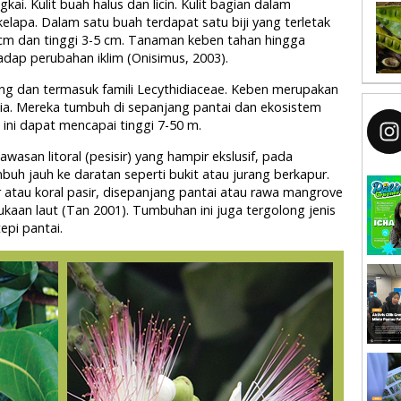
ai. Kulit buah halus dan licin. Kulit bagian dalam
elapa. Dalam satu buah terdapat satu biji yang terletak
3 cm dan tinggi 3-5 cm. Tanaman keben tahan hingga
adap perubahan iklim (Onisimus, 2003).
g dan termasuk famili Lecythidiaceae. Keben merupakan
sia. Mereka tumbuh di sepanjang pantai dan ekosistem
ini dapat mencapai tinggi 7-50 m.
san litoral (pesisir) yang hampir ekslusif, pada
h jauh ke daratan seperti bukit atau jurang berkapur.
 atau koral pasir, disepanjang pantai atau rawa mangrove
kaan laut (Tan 2001). Tumbuhan ini juga tergolong jenis
pi pantai.