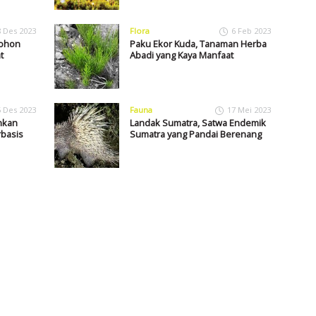
8 Des 2023
Flora
6 Feb 2023
Pohon
Paku Ekor Kuda, Tanaman Herba
t
Abadi yang Kaya Manfaat
5 Des 2023
Fauna
17 Mei 2023
hkan
Landak Sumatra, Satwa Endemik
basis
Sumatra yang Pandai Berenang