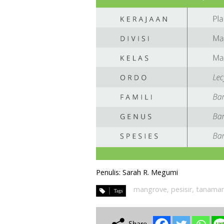
Penulis: Sarah R. Megumi
mangrove
,
pesisir
,
tanaman