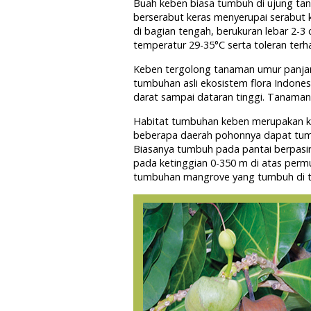
Buah keben biasa tumbuh di ujung tangk
berserabut keras menyerupai serabut k
di bagian tengah, berukuran lebar 2-
temperatur 29-35°C serta toleran terh
Keben tergolong tanaman umur panjan
tumbuhan asli ekosistem flora Indone
darat sampai dataran tinggi. Tanaman 
Habitat tumbuhan keben merupakan kawa
beberapa daerah pohonnya dapat tumbu
Biasanya tumbuh pada pantai berpasir
pada ketinggian 0-350 m di atas permu
tumbuhan mangrove yang tumbuh di te