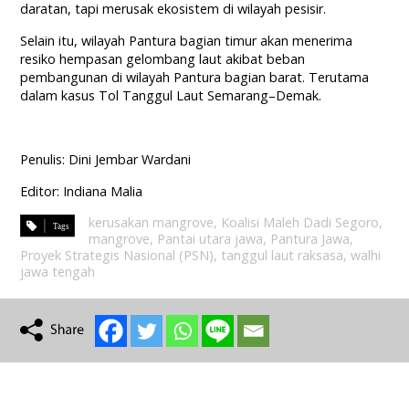
daratan, tapi merusak ekosistem di wilayah pesisir.
Selain itu, wilayah Pantura bagian timur akan menerima
resiko hempasan gelombang laut akibat beban
pembangunan di wilayah Pantura bagian barat. Terutama
dalam kasus Tol Tanggul Laut Semarang–Demak.
Penulis: Dini Jembar Wardani
Editor: Indiana Malia
kerusakan mangrove
,
Koalisi Maleh Dadi Segoro
,
mangrove
,
Pantai utara jawa
,
Pantura Jawa
,
Proyek Strategis Nasional (PSN)
,
tanggul laut raksasa
,
walhi
jawa tengah