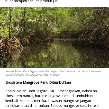
buat menjadi sebuah produk jual.
Koalisi Maleh Dadi Segoro menilai tanggul laut raksasa menyebabkan krisis
sosial ekologis Pantura Jawa. Foto: Freepik
Ekosistem Mangrove Perlu Ditumbuhkan
Koalisi Maleh Dadi Segoro (MDS) menegaskan, dalam hal
ekosistem pantai, hutan mangrove perlu ditumbuhkan
kembali. Menurut mereka, kawasan mangrove jangan
direlokasi atau dihancurkan. Sebab, mangrove saat ini telah