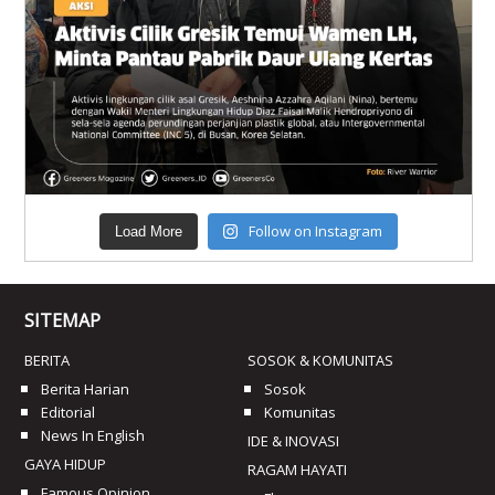
Follow on Instagram
Load More
SITEMAP
BERITA
SOSOK & KOMUNITAS
Berita Harian
Sosok
Editorial
Komunitas
News In English
IDE & INOVASI
GAYA HIDUP
RAGAM HAYATI
Famous Opinion