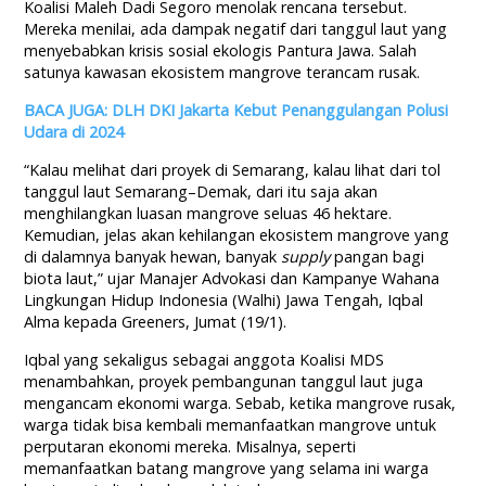
Koalisi Maleh Dadi Segoro menolak rencana tersebut.
Mereka menilai, ada dampak negatif dari tanggul laut yang
menyebabkan krisis sosial ekologis Pantura Jawa. Salah
satunya kawasan ekosistem mangrove terancam rusak.
BACA JUGA: DLH DKI Jakarta Kebut Penanggulangan Polusi
Udara di 2024
“Kalau melihat dari proyek di Semarang, kalau lihat dari tol
tanggul laut Semarang–Demak, dari itu saja akan
menghilangkan luasan mangrove seluas 46 hektare.
Kemudian, jelas akan kehilangan ekosistem mangrove yang
di dalamnya banyak hewan, banyak
supply
pangan bagi
biota laut,” ujar Manajer Advokasi dan Kampanye Wahana
Lingkungan Hidup Indonesia (Walhi) Jawa Tengah, Iqbal
Alma kepada Greeners, Jumat (19/1).
Iqbal yang sekaligus sebagai anggota Koalisi MDS
menambahkan, proyek pembangunan tanggul laut juga
mengancam ekonomi warga. Sebab, ketika mangrove rusak,
warga tidak bisa kembali memanfaatkan mangrove untuk
perputaran ekonomi mereka. Misalnya, seperti
memanfaatkan batang mangrove yang selama ini warga