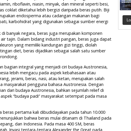
in, riboflavin, niasin, minyak, dan mineral seperti besi,
as coklat diketahui lebih bergizi daripada beras putih. Biji
erupakan endosperma atau cadangan makanan bagi
Lo
ati, karbohidrat yang digunakan sebagai sumber energi
 di banyak negara, beras juga merupakan komponen
air tajin. Dalam bidang industri pangan, beras juga dapat
leuron yang memiliki kandungan gizi tinggi, diolah
tingan diet, beras dijadikan sebagai salah satu sumber
erondong.
n bagian integral yang menjadi ciri budaya Austronesia,
ronesia lebih mengacu pada aspek kebahasaan atau
ang, jerami, beras, nasi, atau ketan, merupakan salah
ada masyarakat pengguna bahasa Austronesia. Dengan
an dari budaya Austronesia, bahkan sejumlah relief di
n aspek “budaya padi” masyarakat setempat pada masa
beras pertama kali dibudidayakan pada tahun 10.000
in menunjukkan bahwa beras mulai ditanam di Thailand pada
, Jepang, dan Indonesia. Pada masa 400 SM, beras
gah. Invasi tentara-tentara Alexander the Great pada