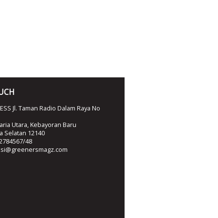
OUCH
SS Jl. Taman Radio Dalam Raya No
ria Utara, Kebayoran Baru
ta Selatan 12140
2784567/48
ksi@greenersmagz.com