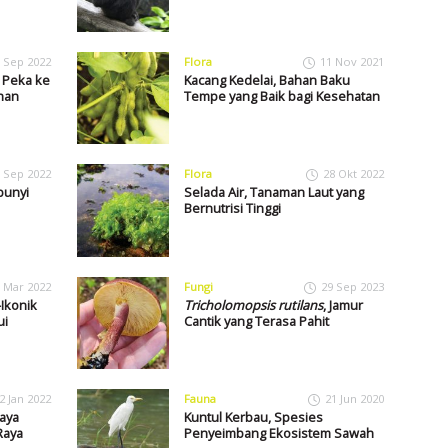
 Sep 2022
Flora
11 Nov 2021
h Peka ke
Kacang Kedelai, Bahan Baku
han
Tempe yang Baik bagi Kesehatan
 Sep 2022
Flora
28 Okt 2022
bunyi
Selada Air, Tanaman Laut yang
Bernutrisi Tinggi
 Mar 2022
Fungi
29 Sep 2023
Ikonik
Tricholomopsis rutilans
, Jamur
ui
Cantik yang Terasa Pahit
2 Jan 2022
Fauna
21 Jun 2020
aya
Kuntul Kerbau, Spesies
Raya
Penyeimbang Ekosistem Sawah