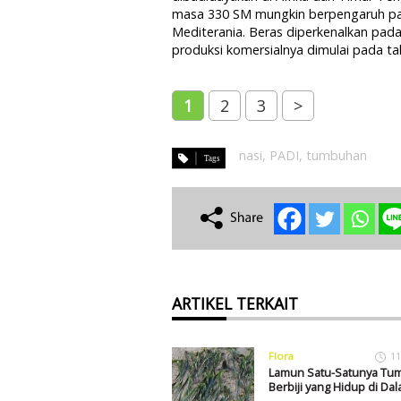
masa 330 SM mungkin berpengaruh pad
Mediterania. Beras diperkenalkan pada
produksi komersialnya dimulai pada ta
1
2
3
>
nasi
,
PADI
,
tumbuhan
ARTIKEL TERKAIT
Flora
11
Lamun Satu-Satunya Tu
Berbiji yang Hidup di Dal