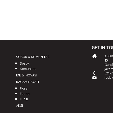
GET IN T
ADDRE
SOSOK & KOMUNITAS
15
Sosok
Ganda
Komunitas
Jakar
021-7
IDE & INOVASI
reda
RAGAM HAYATI
Flora
Fauna
Fungi
AKSI