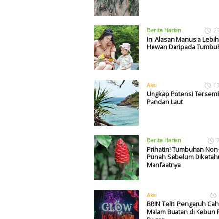
Berita Harian
25
Ini Alasan Manusia Lebi
Hewan Daripada Tumbu
Aksi
13
Ungkap Potensi Tersem
Pandan Laut
Berita Harian
7
Prihatin! Tumbuhan Non-
Punah Sebelum Diketah
Manfaatnya
Aksi
BRIN Teliti Pengaruh Cah
Malam Buatan di Kebun 