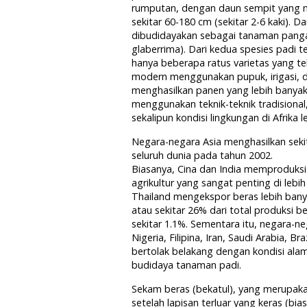
rumputan, dengan daun sempit yang 
sekitar 60-180 cm (sekitar 2-6 kaki). D
dibudidayakan sebagai tanaman pangan,
glaberrima). Dari kedua spesies padi te
hanya beberapa ratus varietas yang tel
modern menggunakan pupuk, irigasi, d
menghasilkan panen yang lebih banyak 
menggunakan teknik-teknik tradisional, 
sekalipun kondisi lingkungan di Afrika l
Negara-negara Asia menghasilkan seki
seluruh dunia pada tahun 2002.
Biasanya, Cina dan India memproduksi
agrikultur yang sangat penting di lebi
Thailand mengekspor beras lebih banya
atau sekitar 26% dari total produksi 
sekitar 1.1%. Sementara itu, negara-n
Nigeria, Filipina, Iran, Saudi Arabia, B
bertolak belakang dengan kondisi al
budidaya tanaman padi.
Sekam beras (bekatul), yang merupakan 
setelah lapisan terluar yang keras (bias