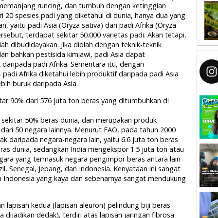
memanjang runcing, dan tumbuh dengan ketinggian
ari 20 spesies padi yang diketahui di dunia, hanya dua yang
 yaitu padi Asia (Oryza sativa) dan padi Afrika (Oryza
rsebut, terdapat sekitar 50.000 varietas padi. Akan tetapi,
ah dibudidayakan. Jika diolah dengan teknik-teknik
an bahkan pestisida kimiawi, padi Asia dapat
daripada padi Afrika. Sementara itu, dengan
padi Afrika diketahui lebih produktif daripada padi Asia
ebih buruk daripada Asia.
tar 90% dari 576 juta ton beras yang ditumbuhkan di
 sekitar 50% beras dunia, dan merupakan produk
h dari 50 negara lainnya. Menurut FAO, pada tahun 2000
k daripada negara-negara lain, yaitu 6.6 juta ton beras
beras dunia, sedangkan India mengekspor 1.5 juta ton atau
egara yang termasuk negara pengimpor beras antara lain
razil, Senegal, Jepang, dan Indonesia. Kenyataan ini sangat
am Indonesia yang kaya dan sebenarnya sangat mendukung
lapisan kedua (lapisan aleuron) pelindung biji beras
a dijadikan dedak), terdiri atas lapisan jaringan fibrosa