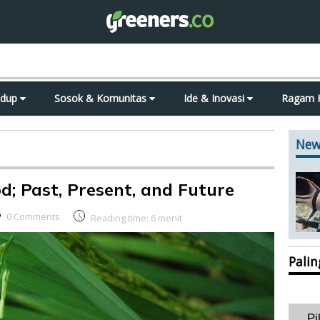
idup
Sosok & Komunitas
Ide & Inovasi
Ragam 
New
d; Past, Present, and Future
0 Comments
Reading time:
6
menit
Pali
Pi