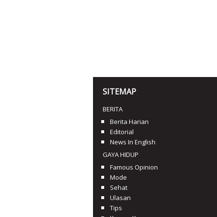
SITEMAP
BERITA
Berita Harian
Editorial
News In English
GAYA HIDUP
Famous Opinion
Mode
Sehat
Ulasan
Tips