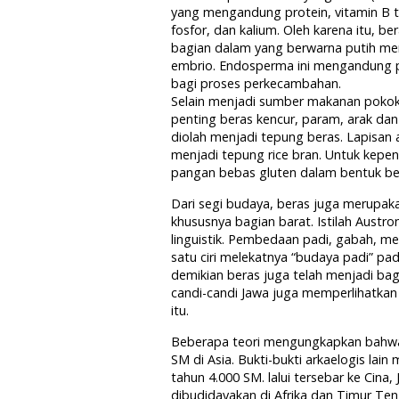
yang mengandung protein, vitamin B tiam
fosfor, dan kalium. Oleh karena itu, ber
bagian dalam yang berwarna putih m
embrio. Endosperma ini mengandung p
bagi proses perkecambahan.
Selain menjadi sumber makanan pokok
penting beras kencur, param, arak dan 
diolah menjadi tepung beras. Lapisan a
menjadi tepung rice bran. Untuk kepen
pangan bebas gluten dalam bentuk b
Dari segi budaya, beras juga merupaka
khususnya bagian barat. Istilah Aust
linguistik. Pembedaan padi, gabah, mer
satu ciri melekatnya “budaya padi” p
demikian beras juga telah menjadi bagi
candi-candi Jawa juga memperlihatka
itu.
Beberapa teori mengungkapkan bahwa 
SM di Asia. Bukti-bukti arkaelogis la
tahun 4.000 SM. lalui tersebar ke Cina
dibudidayakan di Afrika dan Timur Ten