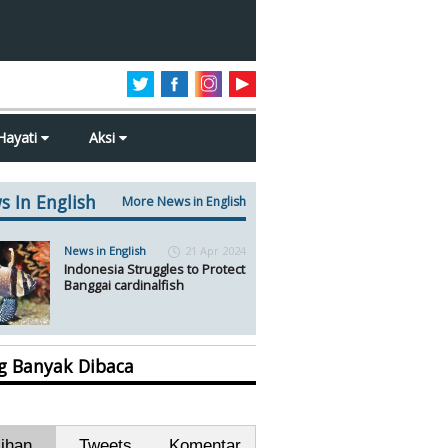
Hayati
Aksi
s In English
More News in English
News in English
21 Apr 2024
Indonesia Struggles to Protect
Banggai cardinalfish
ng Banyak Dibaca
lihan
Tweets
Komentar