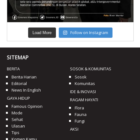
Follow on Instagram
Load More
SITEMAP
BERITA
SOSOK & KOMUNITAS
Berita Harian
Sosok
Editorial
Komunitas
News In English
IDE & INOVASI
GAYA HIDUP
RAGAM HAYATI
Famous Opinion
Flora
Mode
Fauna
Sehat
Fungi
Ulasan
AKSI
Tips
Komen Kamu