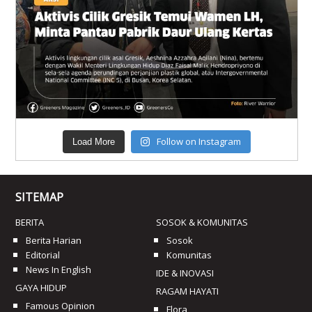
Follow on Instagram
Load More
SITEMAP
BERITA
SOSOK & KOMUNITAS
Berita Harian
Sosok
Editorial
Komunitas
News In English
IDE & INOVASI
GAYA HIDUP
RAGAM HAYATI
Famous Opinion
Flora