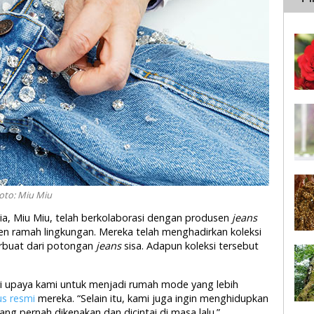
Foto: Miu Miu
a, Miu Miu, telah berkolaborasi dengan produsen
jeans
en ramah lingkungan. Mereka telah menghadirkan koleksi
erbuat dari potongan
jeans
sisa. Adapun koleksi tersebut
ari upaya kami untuk menjadi rumah mode yang lebih
us resmi
mereka. “Selain itu, kami juga ingin menghidupkan
ng pernah dikenakan dan dicintai di masa lalu.”