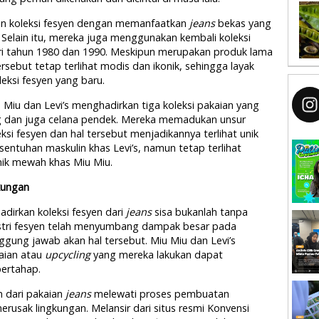
kan koleksi fesyen dengan memanfaatkan
jeans
bekas yang
01. Selain itu, mereka juga menggunakan kembali koleksi
dari tahun 1980 dan 1990. Meskipun merupakan produk lama
ersebut tetap terlihat modis dan ikonik, sehingga layak
eksi fesyen yang baru.
u Miu dan Levi’s menghadirkan tiga koleksi pakaian yang
ang dan juga celana pendek. Mereka memadukan unsur
ksi fesyen dan hal tersebut menjadikannya terlihat unik
 sentuhan maskulin khas Levi’s, namun tetap terlihat
nik mewah khas Miu Miu.
kungan
dirkan koleksi fesyen dari
jeans
sisa bukanlah tanpa
stri fesyen telah menyumbang dampak besar pada
gung jawab akan hal tersebut. Miu Miu dan Levi’s
aian atau
upcycling
yang mereka lakukan dapat
ertahap.
n dari pakaian
jeans
melewati proses pembuatan
rusak lingkungan. Melansir dari situs resmi Konvensi