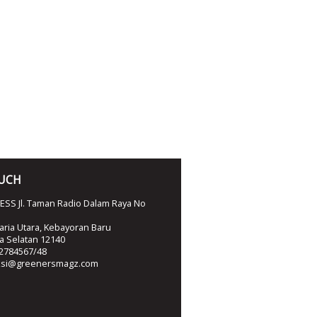
OUCH
SS Jl. Taman Radio Dalam Raya No
ria Utara, Kebayoran Baru
ta Selatan 12140
2784567/48
ksi@greenersmagz.com