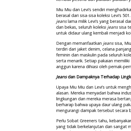
Miu Miu dan Levi’s sendiri menghadir
berasal dari sisa-sisa koleksi Levi’s 5
jeans
lama milik Levi’s yang berasal 
dan bekas, seluruh koleksi
jeans
sisa t
untuk didaur ulang kembali menjadi kol
Dengan memanfaatkan
jeans
sisa, Mi
terdiri dari jaket denim, celana panj
feminin dan maskulin pada seluruh kole
serta menarik. Setiap pakaian memiliki
anggun karena dihiasi oleh pernak-per
Jeans
dan Dampaknya Terhadap Ling
Upaya Miu Miu dan Levi’s untuk mengha
alasan. Mereka menyadari bahwa indu
lingkungan dan mereka merasa bertang
berharap bahwa upaya daur ulang pak
mengurangi dampak tersebut secara b
Perlu Sobat Greeners tahu, kebanyaka
yang tidak berkelanjutan dan sangat me