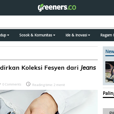
idup
Sosok & Komunitas
Ide & Inovasi
Ragam 
New
dirkan Koleksi Fesyen dari
Jeans
0 Comments
Reading time:
2
menit
Pali
Pi