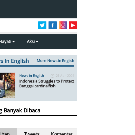
Hayati
Aksi
s In English
More News in English
News in English
21 Apr 2024
Indonesia Struggles to Protect
Banggai cardinalfish
ng Banyak Dibaca
lihan
Tweets
Komentar