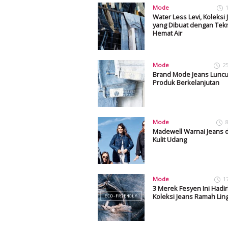
Mode
Water Less Levi, Koleksi 
yang Dibuat dengan Tek
Hemat Air
Mode
2
Brand Mode Jeans Lunc
Produk Berkelanjutan
Mode
8
Madewell Warnai Jeans 
Kulit Udang
Mode
1
3 Merek Fesyen Ini Hadi
Koleksi Jeans Ramah Li