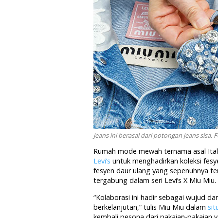
Jeans ini berasal dari potongan jeans sisa. 
Rumah mode mewah ternama asal Itali
Levi’s
untuk menghadirkan koleksi fesy
fesyen daur ulang yang sepenuhnya t
tergabung dalam seri Levi’s X Miu Miu.
“Kolaborasi ini hadir sebagai wujud d
berkelanjutan,” tulis Miu Miu dalam
sit
kembali pesona dari pakaian-pakaian ya