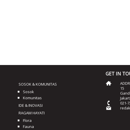
GET IN T
ADDRE
SOSOK & KOMUNITAS
15
Sosok
Ganda
Komunitas
Jakar
021-7
IDE & INOVASI
reda
RAGAM HAYATI
Flora
Fauna