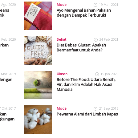
1 Agu 2020
Mode
19 Mar 2021
Jeans
Ayo Mengenal Bahan Pakaian
nik
dengan Dampak Terburuk!
5 Feb 2020
Sehat
24 Feb 2021
urkan
Diet Bebas Gluten: Apakah
Bermanfaat untuk Anda?
 Mar 2019
Ulasan
19 Jan 2020
dengan
Before The Flood: Udara Bersih,
Air, dan Iklim Adalah Hak Asasi
Manusia
7 Okt 2017
Mode
21 Sep 2016
rkan
Pewarna Alami dari Limbah Kapas
ngkungan