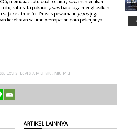
CCC), membuat satu buah celana
jeans
memerlukan
ain itu, rata-rata pakaian
jeans
baru juga menghasilkan
u saja ke atmosfer. Proses pewarnaan
jeans
juga
n kesehatan saluran pernapasan para pekerjanya.
Lo
ss
,
Levi's
,
Levi's X Miu Miu
,
Miu Miu
ARTIKEL LAINNYA