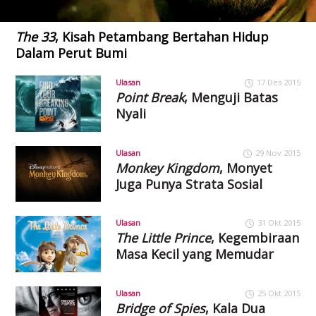
The 33
, Kisah Petambang Bertahan Hidup
Dalam Perut Bumi
Ulasan
17 Des 2015
Point Break
, Menguji Batas
Nyali
Ulasan
29 Nov 2015
Monkey Kingdom
, Monyet
Juga Punya Strata Sosial
Ulasan
31 Okt 2015
The Little Prince
, Kegembiraan
Masa Kecil yang Memudar
Ulasan
25 Okt 2015
Bridge of Spies
, Kala Dua