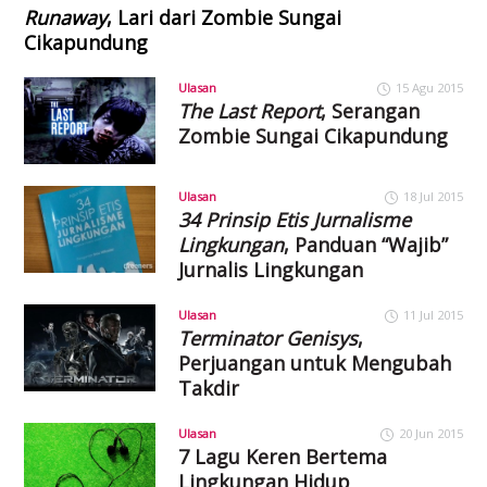
Runaway
, Lari dari Zombie Sungai
Cikapundung
Ulasan
15 Agu 2015
The Last Report
, Serangan
Zombie Sungai Cikapundung
Ulasan
18 Jul 2015
34 Prinsip Etis Jurnalisme
Lingkungan
, Panduan “Wajib”
Jurnalis Lingkungan
Ulasan
11 Jul 2015
Terminator Genisys
,
Perjuangan untuk Mengubah
Takdir
Ulasan
20 Jun 2015
7 Lagu Keren Bertema
Lingkungan Hidup