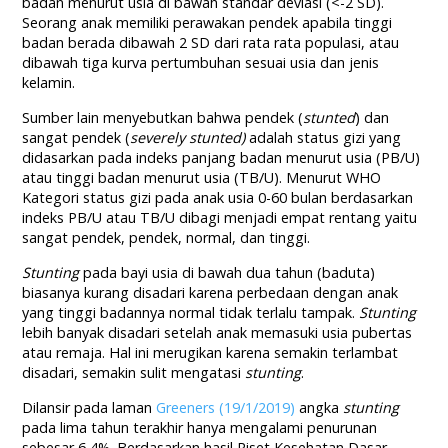
badan menurut usia di bawah standar deviasi (<-2 SD).
Seorang anak memiliki perawakan pendek apabila tinggi
badan berada dibawah 2 SD dari rata rata populasi, atau
dibawah tiga kurva pertumbuhan sesuai usia dan jenis
kelamin.
Sumber lain menyebutkan bahwa pendek (
stunted
) dan
sangat pendek (
severely stunted)
adalah status gizi yang
didasarkan pada indeks panjang badan menurut usia (PB/U)
atau tinggi badan menurut usia (TB/U). Menurut WHO
Kategori status gizi pada anak usia 0-60 bulan berdasarkan
indeks PB/U atau TB/U dibagi menjadi empat rentang yaitu
sangat pendek, pendek, normal, dan tinggi.
Stunting
pada bayi usia di bawah dua tahun (baduta)
biasanya kurang disadari karena perbedaan dengan anak
yang tinggi badannya normal tidak terlalu tampak.
Stunting
lebih banyak disadari setelah anak memasuki usia pubertas
atau remaja. Hal ini merugikan karena semakin terlambat
disadari, semakin sulit mengatasi
stunting
.
Dilansir pada laman
Greeners (19/1/2019)
angka
stunting
pada lima tahun terakhir hanya mengalami penurunan
sebesar 6,4%. Berdasarkan hasil Riset Kesehatan Dasar