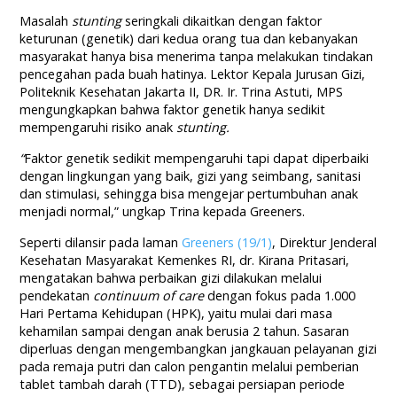
Masalah
stunting
seringkali dikaitkan dengan faktor
keturunan (genetik) dari kedua orang tua dan kebanyakan
masyarakat hanya bisa menerima tanpa melakukan tindakan
pencegahan pada buah hatinya. Lektor Kepala Jurusan Gizi,
Politeknik Kesehatan Jakarta II, DR. Ir. Trina Astuti, MPS
mengungkapkan bahwa faktor genetik hanya sedikit
mempengaruhi risiko anak
stunting.
“
Faktor genetik sedikit mempengaruhi tapi dapat diperbaiki
dengan lingkungan yang baik, gizi yang seimbang, sanitasi
dan stimulasi, sehingga bisa mengejar pertumbuhan anak
menjadi normal,” ungkap Trina kepada Greeners.
Seperti dilansir pada laman
Greeners (19/1)
, Direktur Jenderal
Kesehatan Masyarakat Kemenkes RI, dr. Kirana Pritasari,
mengatakan bahwa perbaikan gizi dilakukan melalui
pendekatan
continuum of care
dengan fokus pada 1.000
Hari Pertama Kehidupan (HPK), yaitu mulai dari masa
kehamilan sampai dengan anak berusia 2 tahun. Sasaran
diperluas dengan mengembangkan jangkauan pelayanan gizi
pada remaja putri dan calon pengantin melalui pemberian
tablet tambah darah (TTD), sebagai persiapan periode