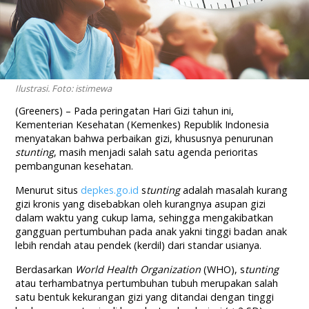
Ilustrasi. Foto: istimewa
(Greeners) – Pada peringatan Hari Gizi tahun ini,
Kementerian Kesehatan (Kemenkes) Republik Indonesia
menyatakan bahwa perbaikan gizi, khususnya penurunan
stunting
, masih menjadi salah satu agenda perioritas
pembangunan kesehatan.
Menurut situs
depkes.go.id
s
tunting
adalah masalah kurang
gizi kronis yang disebabkan oleh kurangnya asupan gizi
dalam waktu yang cukup lama, sehingga mengakibatkan
gangguan pertumbuhan pada anak yakni tinggi badan anak
lebih rendah atau pendek (kerdil) dari standar usianya.
Berdasarkan
World Health
Organization
(WHO), s
tunting
atau terhambatnya pertumbuhan tubuh merupakan salah
satu bentuk kekurangan gizi yang ditandai dengan tinggi