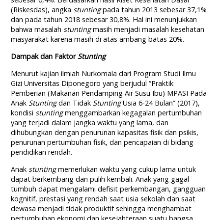
(Riskesdas), angka
stunting
pada tahun 2013 sebesar 37,1%
dan pada tahun 2018 sebesar 30,8%. Hal ini menunjukkan
bahwa masalah
stunting
masih menjadi masalah kesehatan
masyarakat karena masih di atas ambang batas 20%.
Dampak dan Faktor
Stunting
Menurut kajian ilmiah Nurkomala dari Program Studi Ilmu
Gizi Universitas Diponegoro yang berjudul “Praktik
Pemberian (Makanan Pendamping Air Susu Ibu) MPASI Pada
Anak
Stunting
dan Tidak
Stunting
Usia 6-24 Bulan” (2017),
kondisi
stunting
menggambarkan kegagalan pertumbuhan
yang terjadi dalam jangka waktu yang lama, dan
dihubungkan dengan penurunan kapasitas fisik dan psikis,
penurunan pertumbuhan fisik, dan pencapaian di bidang
pendidikan rendah.
Anak
stunting
memerlukan waktu yang cukup lama untuk
dapat berkembang dan pulih kembali. Anak yang gagal
tumbuh dapat mengalami defisit perkembangan, gangguan
kognitif, prestasi yang rendah saat usia sekolah dan saat
dewasa menjadi tidak produktif sehingga menghambat
pertumbuhan ekonomi dan kesejahteraan suatu bangsa.