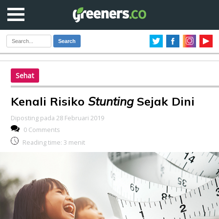
Search
Sehat
Kenali Risiko
Stunting
Sejak Dini
Diposting pada 28 Februari 2019
0 Comments
Reading time:
3
menit