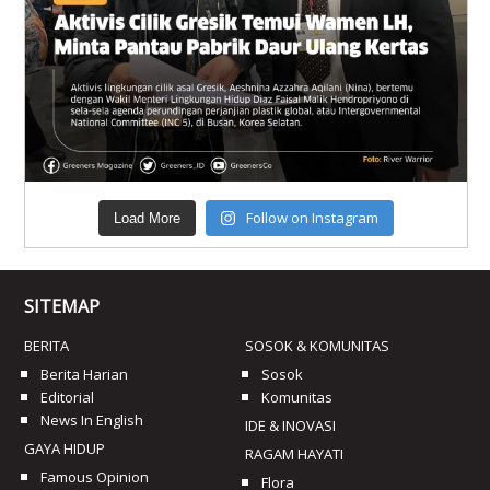
Follow on Instagram
Load More
SITEMAP
BERITA
SOSOK & KOMUNITAS
Berita Harian
Sosok
Editorial
Komunitas
News In English
IDE & INOVASI
GAYA HIDUP
RAGAM HAYATI
Famous Opinion
Flora