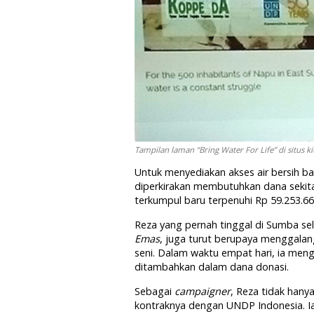
Tampilan laman “Bring Water For Life” di situs 
Untuk menyediakan akses air bersih ba
diperkirakan membutuhkan dana sekita
terkumpul baru terpenuhi Rp 59.253.663
Reza yang pernah tinggal di Sumba sel
Emas
, juga turut berupaya menggalan
seni. Dalam waktu empat hari, ia men
ditambahkan dalam dana donasi.
Sebagai
campaigner
, Reza tidak han
kontraknya dengan UNDP Indonesia. Ia