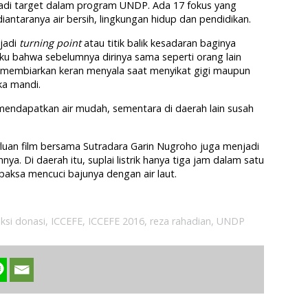
adi target dalam program UNDP. Ada 17 fokus yang
iantaranya air bersih, lingkungan hidup dan pendidikan.
jadi
turning point
atau titik balik kesadaran baginya
gaku bahwa sebelumnya dirinya sama seperti orang lain
ti membiarkan keran menyala saat menyikat gigi maupun
ka mandi.
 mendapatkan air mudah, sementara di daerah lain susah
rluan film bersama Sutradara Garin Nugroho juga menjadi
. Di daerah itu, suplai listrik hanya tiga jam dalam satu
erpaksa mencuci bajunya dengan air laut.
ksi donasi
,
ICCEFE
,
ICCEFE 2016
,
reza rahadian
,
UNDP