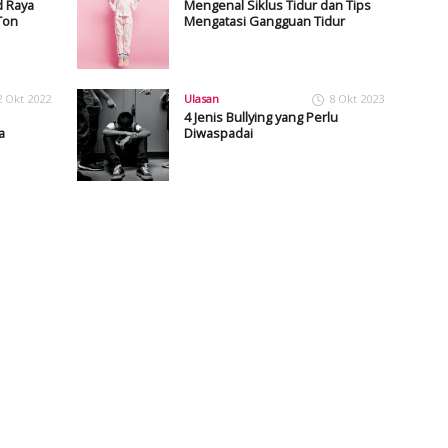
 Raya
Mengenal Siklus Tidur dan Tips
Ton
Mengatasi Gangguan Tidur
2 Okt 2022
Ulasan
8 Okt 2023
4 Jenis Bullying yang Perlu
a
Diwaspadai