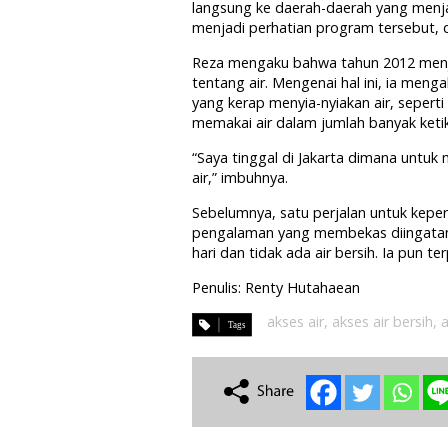
langsung ke daerah-daerah yang menj
menjadi perhatian program tersebut, d
Reza mengaku bahwa tahun 2012 men
tentang air. Mengenai hal ini, ia men
yang kerap menyia-nyiakan air, seper
memakai air dalam jumlah banyak keti
“Saya tinggal di Jakarta dimana untuk
air,” imbuhnya.
Sebelumnya, satu perjalan untuk kepe
pengalaman yang membekas diingatannya
hari dan tidak ada air bersih. Ia pun t
Penulis: Renty Hutahaean
akses air
,
akses air bersih
,
a