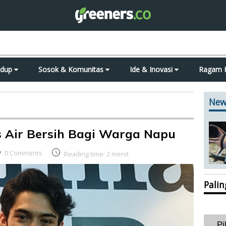
idup
Sosok & Komunitas
Ide & Inovasi
Ragam 
New
s Air Bersih Bagi Warga Napu
0 Comments
Reading time:
2
menit
Pali
Pi