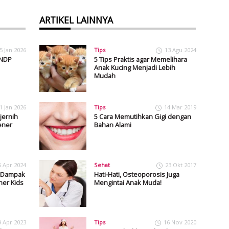
ARTIKEL LAINNYA
5 Jan 2026
Tips
13 Agu 2024
UNDP
5 Tips Praktis agar Memelihara
Anak Kucing Menjadi Lebih
Mudah
1 Jan 2026
Tips
14 Mar 2019
jernih
5 Cara Memutihkan Gigi dengan
ener
Bahan Alami
5 Apr 2024
Sehat
23 Okt 2017
n Dampak
Hati-Hati, Osteoporosis Juga
her Kids
Mengintai Anak Muda!
9 Apr 2023
Tips
16 Nov 2020