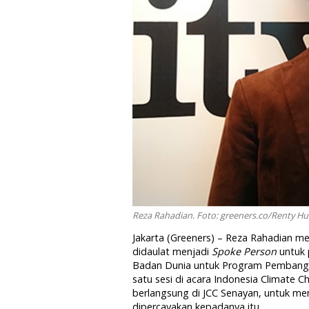
Reza Rahadian. Foto: greeners.co/Renty H
Jakarta (Greeners) – Reza Rahadian memi
didaulat menjadi
Spoke Person
untuk 
Badan Dunia untuk Program Pembangun
satu sesi di acara Indonesia Climate
berlangsung di JCC Senayan, untuk me
dipercayakan kepadanya itu.