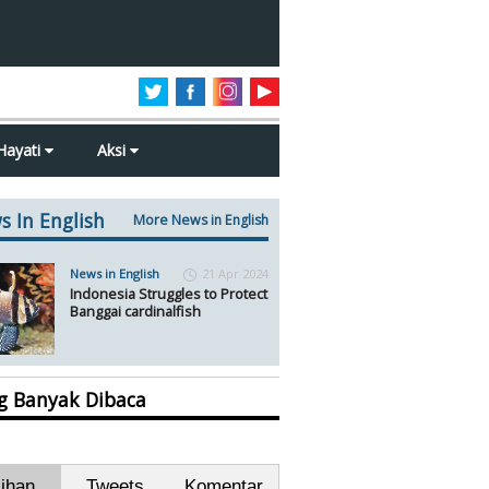
Hayati
Aksi
s In English
More News in English
News in English
21 Apr 2024
Indonesia Struggles to Protect
Banggai cardinalfish
ng Banyak Dibaca
lihan
Tweets
Komentar