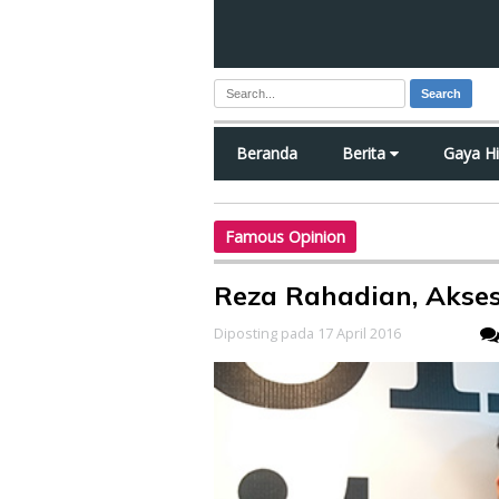
Search
Beranda
Berita
Gaya H
Famous Opinion
Reza Rahadian, Akse
Diposting pada 17 April 2016