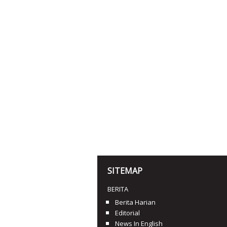
SITEMAP
BERITA
Berita Harian
Editorial
News In English