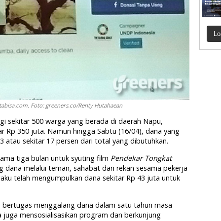
Lo
kitabisa.com. Foto: greeners.co/Renty Hutahaean
gi sekitar 500 warga yang berada di daerah Napu,
r Rp 350 juta. Namun hingga Sabtu (16/04), dana yang
 atau sekitar 17 persen dari total yang dibutuhkan.
ama tiga bulan untuk syuting film
Pendekar Tongkat
g dana melalui teman, sahabat dan rekan sesama pekerja
gaku telah mengumpulkan dana sekitar Rp 43 juta untuk
ya bertugas menggalang dana dalam satu tahun masa
 juga mensosialisasikan program dan berkunjung