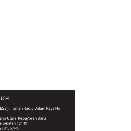
OUCH
SS Jl. Taman Radio Dalam Raya No
ria Utara, Kebayoran Baru
ta Selatan 12140
2784567/48