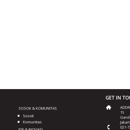
GET IN T
ADDRE
SOSOK & KOMUNITAS
15
Sosok
Ganda
Komunitas
Jakar
021-7
IDE & INOVASI