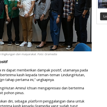
Lo
e lingkungan dan masyarakat. Foto: Gramedia
sitif
a ini dapat memberikan dampak positif, utamanya pada
t berterima kasih kepada teman-teman LindungiHutan,
ign
tahap pertama ini,” ungkapnya.
giHutan Aminul Ichsan mengapresiasi dan berterima
it pohon pinus.
kan diri, sebagai
platform
penggalangan dana untuk
berterima kasih kepada Gramedia yang sudah turut