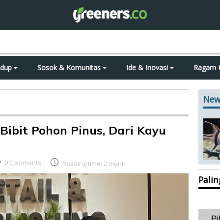
idup
Sosok & Komunitas
Ide & Inovasi
Ragam 
New
ibit Pohon Pinus, Dari Kayu
0 Comments
Reading time:
2
menit
Pali
Pi