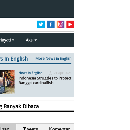
Hayati
Aksi
s In English
More News in English
News in English
21 Apr 2024
Indonesia Struggles to Protect
Banggai cardinalfish
ng Banyak Dibaca
lihan
Tweets
Komentar