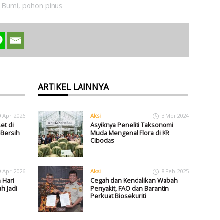
i Bumi
,
pohon pinus
ARTIKEL LAINNYA
0 Apr 2026
Aksi
3 Mei 2024
et di
Asyiknya Peneliti Taksonomi
-Bersih
Muda Mengenal Flora di KR
Cibodas
9 Apr 2026
Aksi
8 Feb 2025
 Hari
Cegah dan Kendalikan Wabah
h Jadi
Penyakit, FAO dan Barantin
Perkuat Biosekuriti