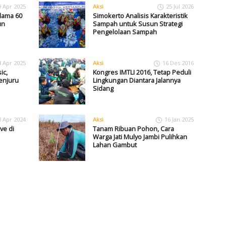
9 Apr 2025
Aksi
25 Jul 2026
lama 60
Simokerto Analisis Karakteristik
un
Sampah untuk Susun Strategi
Pengelolaan Sampah
4 Apr 2025
Aksi
16 Des 2016
ic,
Kongres IMTLI 2016, Tetap Peduli
enjuru
Lingkungan Diantara Jalannya
Sidang
8 Apr 2024
Aksi
16 Jan 2025
ve di
Tanam Ribuan Pohon, Cara
Warga Jati Mulyo Jambi Pulihkan
Lahan Gambut