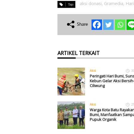
aksi donasi
,
Gramedia
,
Har
ARTIKEL TERKAIT
Aksi
3
Peringati Hari Bumi, Suns
Kebun Gelar Aksi Bersih
Ciliwung
Aksi
2
Warga Kota Batu Rayakan
Bumi, Manfaatkan Sampa
Pupuk Organik