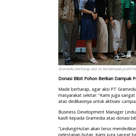
Gramedia berharap aksi ini berdampak positif k
Donasi Bibit Pohon Berikan Dampak Po
Made berharap, agar aksi PT Gramedi
masyarakat sekitar. “Kami juga sanga
atas dedikasinya untuk aktivasi
campa
Business Development Manager Lindun
kasih kepada Gramedia atas donasi bib
“LindungiHutan akan terus mendedikasi
pelestarian hutan. Kami juga sangat 