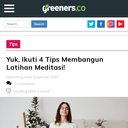
Search
Tips
Yuk, Ikuti 4 Tips Membangun
Latihan Meditasi!
Diposting pada 20 Januari 2024
0 Comments
Reading time:
3
menit