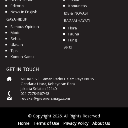
Editorial
Komunitas
News In English
IDE & INOVASI
GAYA HIDUP
RAGAM HAYATI
Famous Opinion
Flora
Mode
Fauna
Sehat
Fungi
Ulasan
AKSI
Tips
Komen Kamu
GET IN TOUCH
ADDRESS Jl. Taman Radio Dalam Raya No 15
Gandaria Utara, Kebayoran Baru
Jakarta Selatan 12140
021-72784567/48
redaksi@greenersmagz.com
© Copyright 2026, All Rights Reserved
Home
Terms of Use
Privacy Policy
About Us