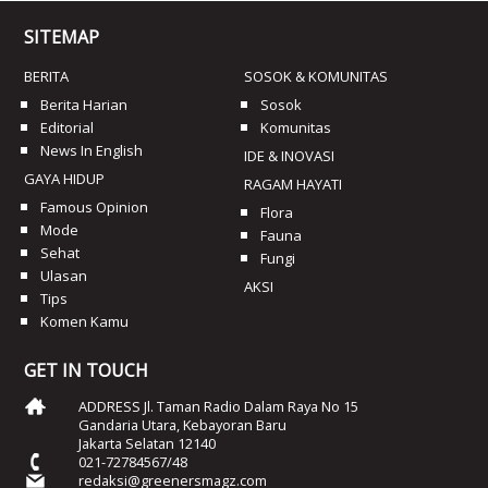
SITEMAP
BERITA
SOSOK & KOMUNITAS
Berita Harian
Sosok
Editorial
Komunitas
News In English
IDE & INOVASI
GAYA HIDUP
RAGAM HAYATI
Famous Opinion
Flora
Mode
Fauna
Sehat
Fungi
Ulasan
AKSI
Tips
Komen Kamu
GET IN TOUCH
ADDRESS Jl. Taman Radio Dalam Raya No 15
Gandaria Utara, Kebayoran Baru
Jakarta Selatan 12140
021-72784567/48
redaksi@greenersmagz.com