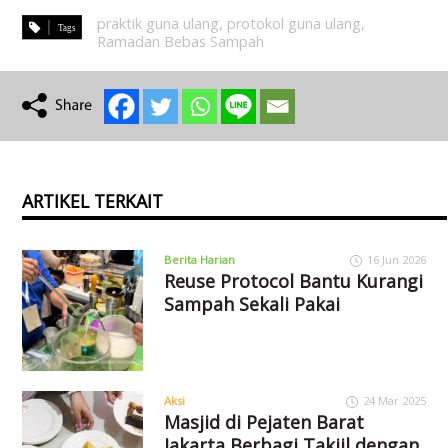
praktik guna ulang
,
protokol guna ulang
,
Ramadan Bebas Sampah
ARTIKEL TERKAIT
Berita Harian
16 Jun 2026
Reuse Protocol Bantu Kurangi
Sampah Sekali Pakai
Aksi
24 Mar 2025
Masjid di Pejaten Barat
Jakarta Berbagi Takjil dengan