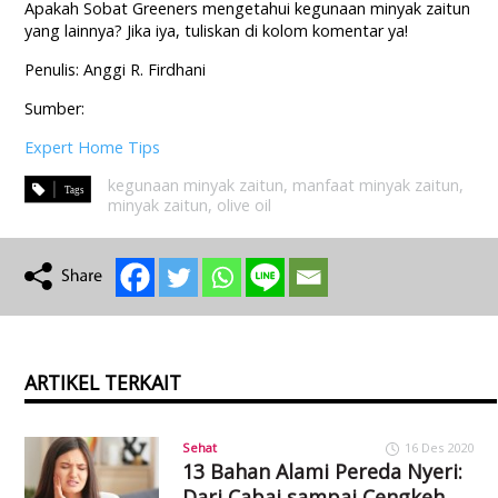
Apakah Sobat Greeners mengetahui kegunaan minyak zaitun
yang lainnya? Jika iya, tuliskan di kolom komentar ya!
Penulis: Anggi R. Firdhani
Sumber:
Expert Home Tips
kegunaan minyak zaitun
,
manfaat minyak zaitun
,
minyak zaitun
,
olive oil
ARTIKEL TERKAIT
Sehat
16 Des 2020
13 Bahan Alami Pereda Nyeri:
Dari Cabai sampai Cengkeh