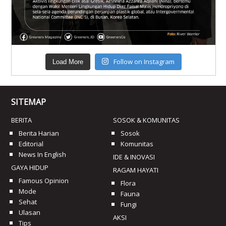
Follow on Instagram
Load More
SITEMAP
BERITA
SOSOK & KOMUNITAS
Berita Harian
Sosok
Editorial
Komunitas
News In English
IDE & INOVASI
GAYA HIDUP
RAGAM HAYATI
Famous Opinion
Flora
Mode
Fauna
Sehat
Fungi
Ulasan
AKSI
Tips