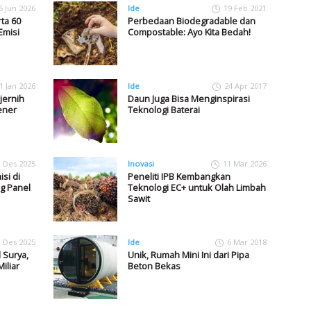
6 Jun 2026
Ide
19 Feb 2021
ta 60
Perbedaan Biodegradable dan
Emisi
Compostable: Ayo Kita Bedah!
1 Jan 2026
Ide
24 Apr 2017
jernih
Daun Juga Bisa Menginspirasi
ener
Teknologi Baterai
1 Des 2025
Inovasi
11 Mar 2026
si di
Peneliti IPB Kembangkan
g Panel
Teknologi EC+ untuk Olah Limbah
Sawit
1 Des 2025
Ide
6 Mar 2018
 Surya,
Unik, Rumah Mini Ini dari Pipa
iliar
Beton Bekas