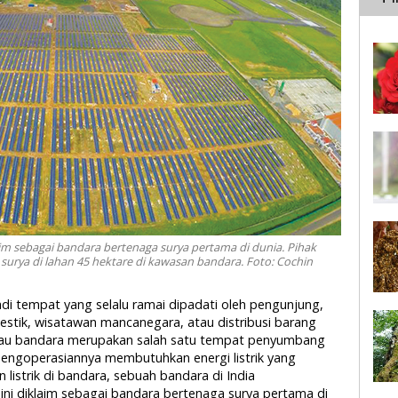
aim sebagai bandara bertenaga surya pertama di dunia. Pihak
surya di lahan 45 hektare di kawasan bandara. Foto: Cochin
jadi tempat yang selalu ramai dipadati oleh pengunjung,
estik, wisatawan mancanegara, atau distribusi barang
 kalau bandara merupakan salah satu tempat penyumbang
pengoperasiannya membutuhkan energi listrik yang
istrik di bandara, sebuah bandara di India
ni diklaim sebagai bandara bertenaga surya pertama di