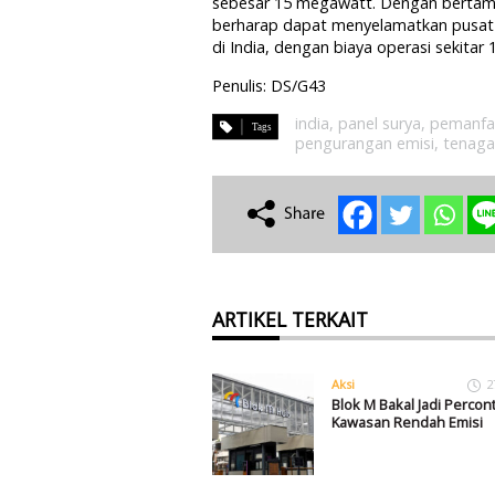
sebesar 15 megawatt. Dengan bertamb
berharap dapat menyelamatkan pusat t
di India, dengan biaya operasi sekitar 
Penulis: DS/G43
india
,
panel surya
,
pemanfaa
pengurangan emisi
,
tenaga
ARTIKEL TERKAIT
Aksi
2
Blok M Bakal Jadi Perco
Kawasan Rendah Emisi