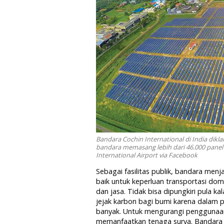
Bandara Cochin International di India dikl
bandara memasang lebih dari 46.000 panel 
International Airport via Facebook
Sebagai fasilitas publik, bandara men
baik untuk keperluan transportasi dom
dan jasa. Tidak bisa dipungkiri pula
jejak karbon bagi bumi karena dalam 
banyak. Untuk mengurangi penggunaan l
memanfaatkan tenaga surya. Bandara i