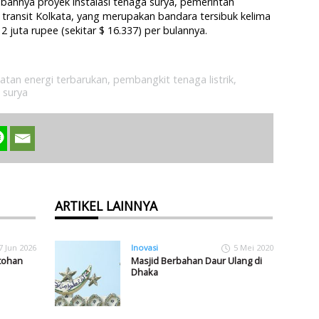
ahnya proyek instalasi tenaga surya, pemerintah
ransit Kolkata, yang merupakan bandara tersibuk kelima
12 juta rupee (sekitar $ 16.337) per bulannya.
tan energi terbarukan
,
pembangkit tenaga listrik
,
 surya
ARTIKEL LAINNYA
7 Jun 2026
Inovasi
5 Mei 2020
ntohan
Masjid Berbahan Daur Ulang di
Dhaka