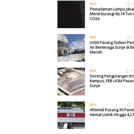
Aksi
1
Pemadaman Lampu Jakar
Menit Kurangi 60,14 Ton 
CO2e
Aksi
1
UGM Pasang Sistem Pen
Air Bertenaga Surya di B
Meriah
Aksi
2
Dorong Pengurangan Emi
Kampus, FEB UGM Pasan
Surya
Aksi
Alfamidi Pasang 30 Panel
Hemat Listrik Hingga 4,2 M