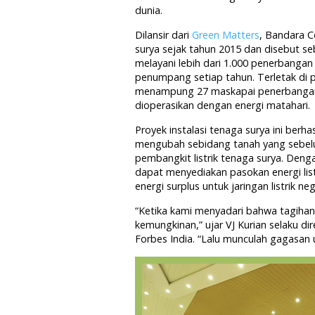
dunia.
Dilansir dari
Green Matters
, Bandara C
surya sejak tahun 2015 dan disebut seb
melayani lebih dari 1.000 penerbangan
penumpang setiap tahun. Terletak di p
menampung 27 maskapai penerbangan d
dioperasikan dengan energi matahari.
Proyek instalasi tenaga surya ini berha
mengubah sebidang tanah yang sebel
pembangkit listrik tenaga surya. Denga
dapat menyediakan pasokan energi li
energi surplus untuk jaringan listrik ne
“Ketika kami menyadari bahwa tagihan
kemungkinan,” ujar VJ Kurian selaku di
Forbes India. “Lalu munculah gagasan