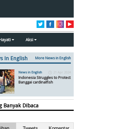
Hayati
Aksi
s In English
More News in English
News in English
21 Apr 2024
Indonesia Struggles to Protect
Banggai cardinalfish
ng Banyak Dibaca
lihan
Tweets
Komentar