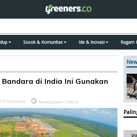
idup
Sosok & Komunitas
Ide & Inovasi
Ragam 
New
, Bandara di India Ini Gunakan
0 Comments
Reading time:
3
menit
Pali
Pi