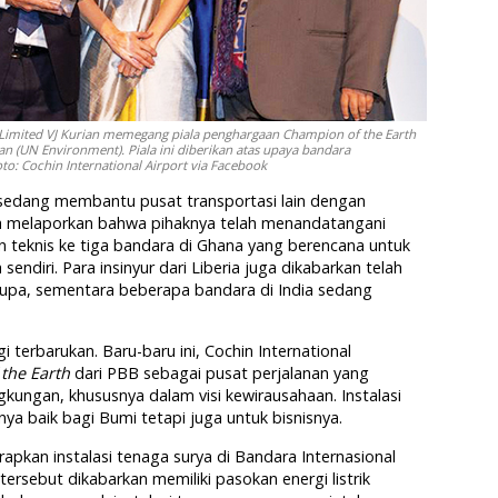
t Limited VJ Kurian memegang piala penghargaan Champion of the Earth
n (UN Environment). Piala ini diberikan atas upaya bandara
to: Cochin International Airport via Facebook
n sedang membantu pusat transportasi lain dengan
ia melaporkan bahwa pihaknya telah menandatangani
 teknis ke tiga bandara di Ghana yang berencana untuk
diri. Para insinyur dari Liberia juga dikabarkan telah
rupa, sementara beberapa bandara di India sedang
 terbarukan. Baru-baru ini, Cochin International
the Earth
dari PBB sebagai pusat perjalanan yang
ngkungan, khususnya dalam visi kewirausahaan. Instalasi
ya baik bagi Bumi tetapi juga untuk bisnisnya.
erapkan instalasi tenaga surya di Bandara Internasional
ersebut dikabarkan memiliki pasokan energi listrik