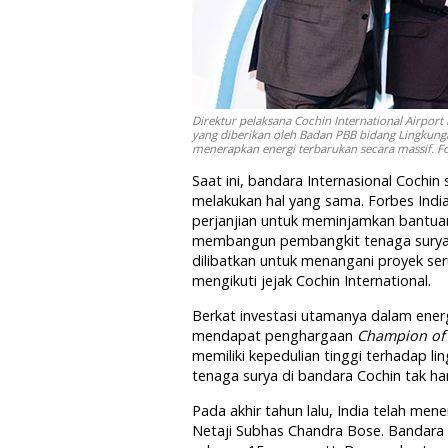
Direktur pelaksana Cochin International Airpor
yang diberikan oleh Badan PBB bidang Lingkunga
menerapkan energi terbarukan secara massif. Fo
Saat ini, bandara Internasional Cochi
melakukan hal yang sama. Forbes Ind
perjanjian untuk meminjamkan bantuan
membangun pembangkit tenaga surya sen
dilibatkan untuk menangani proyek se
mengikuti jejak Cochin International.
Berkat investasi utamanya dalam energi
mendapat penghargaan
Champion of 
memiliki kepedulian tinggi terhadap li
tenaga surya di bandara Cochin tak han
Pada akhir tahun lalu, India telah men
Netaji Subhas Chandra Bose. Bandara t