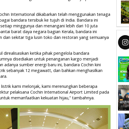
ochin International dikabarkan telah menggunakan tenaga
agai bandara tersibuk ke tujuh di India. Bandara ini
 setiap minggunya dan menangani lebih dari 10 juta
antai barat daya negara bagian Kerala, bandara ini
an sekitar tiga lusin toko dan restoran yang semuanya
sil direalisasikan ketika pihak pengelola bandara
umnya disediakan untuk penanganan kargo menjadi
n adanya sumber energi baru ini, bandara Cochin kini
strik sebanyak 12 megawatt, dan bahkan menghasilkan
gara.
 listrik kami melonjak, kami merenungkan beberapa
rektur pelaksana Cochin International Airport Limited pada
 untuk memanfaatkan kekuatan hijau,” tambahnya.