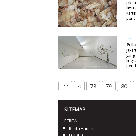
Jakar
Ilmu 
Karti
pena
Ide
Pril
Jakar
yang 
lingk
pend
<<
<
78
79
80
SITEMAP
BERITA
Berita Harian
Editorial