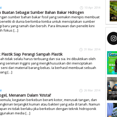
si
10 Apr 2014
 Buatan Sebagai Sumber Bahan Bakar Hidrogen
ngan sumber bahan bakar fosil yang semakin menipis membuat
peneliti di dunia berlomba-lomba untuk menciptakan sumber
i baru yang ramah dan bersih. Para ilmuwan dan peneliti kini
h fokus […]
31 Mar 2014
 Plastik Siap Perangi Sampah Plastik
h tidak selalu harus terbuang dan sia sia. Ini dibuktikan oleh
ang seniman Inggris yang mengkhususkan diri menciptakan
 seni dari material barang bekas. Ia berhasil membuat sebuah
yang […]
si
26 Mar 2014
ogel, Menanam Dalam ‘Kristal’
pemula, kegiatan berkebun berarti kotor, merusak tangan, dan
gkinan terjangkit kuman atau bakteri yang ada di tanah. Namun
pan ini tidak berlaku jika berkebun dengan teknik hidroponik
gunakan media […]