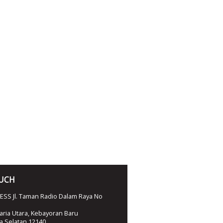
OUCH
SS Jl. Taman Radio Dalam Raya No
ria Utara, Kebayoran Baru
ta Selatan 12140