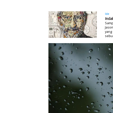
Ide
Inda
Sampa
Jaso
yang 
sebu