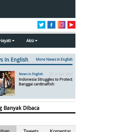
Hayati
Aksi
s In English
More News in English
News in English
21 Apr 2024
Indonesia Struggles to Protect
Banggai cardinalfish
ng Banyak Dibaca
lihan
Tweets
Komentar