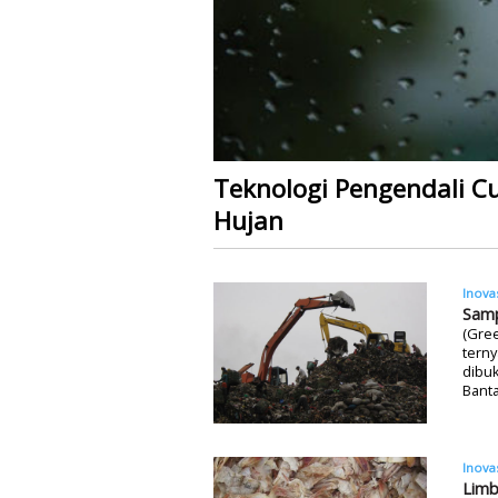
Teknologi Pengendali C
Hujan
Inova
Samp
(Gree
terny
dibu
Banta
Inova
Limb