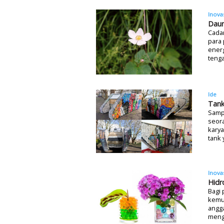
Inova
Daun
Cada
para 
energ
tenga
Ide
Tank
Sampa
seor
karya
tank 
Inova
Hidr
Bagi 
kemun
angga
meng