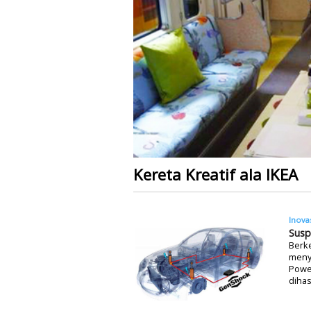
Kereta Kreatif ala IKEA
Inova
Susp
Berke
menye
Powe
dihas