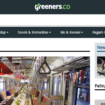
idup
Sosok & Komunitas
Ide & Inovasi
Ragam 
New
Pali
Pi