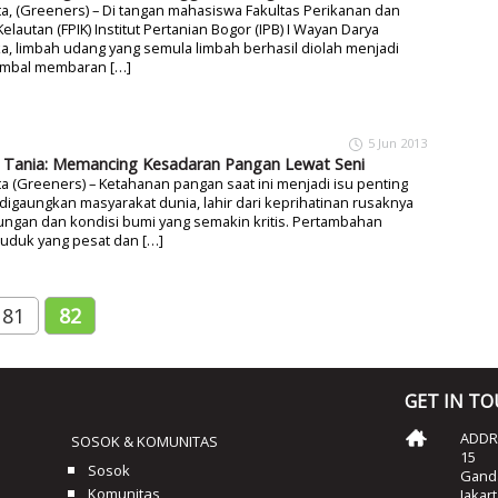
ta, (Greeners) – Di tangan mahasiswa Fakultas Perikanan dan
Kelautan (FPIK) Institut Pertanian Bogor (IPB) I Wayan Darya
ka, limbah udang yang semula limbah berhasil diolah menjadi
mbal membaran […]
5 Jun 2013
la Tania: Memancing Kesadaran Pangan Lewat Seni
ta (Greeners) – Ketahanan pangan saat ini menjadi isu penting
digaungkan masyarakat dunia, lahir dari keprihatinan rusaknya
ungan dan kondisi bumi yang semakin kritis. Pertambahan
uduk yang pesat dan […]
81
82
GET IN T
ADDRE
SOSOK & KOMUNITAS
15
Sosok
Ganda
Komunitas
Jakar