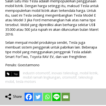
Salah satu misi Tesla adalah mempopulerkan penggunaan
mobil listrik. Dengan harga setinggi itu, maksud Tesla untuk
mempopulerkan mobil listrik akan terkendala harga. Untuk
itu, saat ini Tesla sedang mengembangkan Tesla Model E
atau Model 3 jika Ford memenangkan hak atas nama tipe
tersebut. Mobil yang diprediksi akan berharga sekitar US$
35.000 atau 500 juta rupiah ini akan diluncurkan bulan Maret
2016.
Selain menjual model produknya sendiri, Tesla juga
membuat sistem penggerak untuk pabrikan lain. Beberapa
tipe mobil yang menggunakan penggerak Tesla adalah
Smart ForTwo, Toyota RAV EV, dan van Freightliner.
Penulis: Goestarmono
industri otomotif
,
inovasi teknologi
,
mobil listrik
,
mobil ramah lingkungan
,
otomotif
,
teknologi
mobil
,
tesla motors