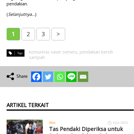
pendakian.
(
Selanjutnya…
)
1
2
3
>
komunitas saver semeru
,
pendakian bersih
sampah
ARTIKEL TERKAIT
Aksi
4 Jul 2023
Tas Pendaki Diperiksa untuk