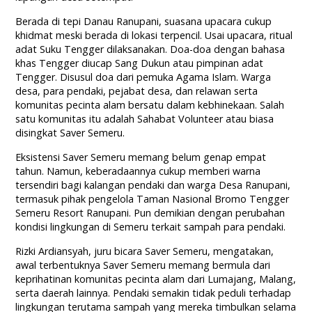
Berada di tepi Danau Ranupani, suasana upacara cukup
khidmat meski berada di lokasi terpencil. Usai upacara, ritual
adat Suku Tengger dilaksanakan. Doa-doa dengan bahasa
khas Tengger diucap Sang Dukun atau pimpinan adat
Tengger. Disusul doa dari pemuka Agama Islam. Warga
desa, para pendaki, pejabat desa, dan relawan serta
komunitas pecinta alam bersatu dalam kebhinekaan. Salah
satu komunitas itu adalah Sahabat Volunteer atau biasa
disingkat Saver Semeru.
Eksistensi Saver Semeru memang belum genap empat
tahun. Namun, keberadaannya cukup memberi warna
tersendiri bagi kalangan pendaki dan warga Desa Ranupani,
termasuk pihak pengelola Taman Nasional Bromo Tengger
Semeru Resort Ranupani. Pun demikian dengan perubahan
kondisi lingkungan di Semeru terkait sampah para pendaki.
Rizki Ardiansyah, juru bicara Saver Semeru, mengatakan,
awal terbentuknya Saver Semeru memang bermula dari
keprihatinan komunitas pecinta alam dari Lumajang, Malang,
serta daerah lainnya. Pendaki semakin tidak peduli terhadap
lingkungan terutama sampah yang mereka timbulkan selama