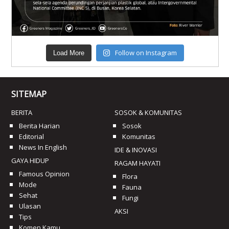
Follow on Instagram
Load More
SITEMAP
BERITA
SOSOK & KOMUNITAS
Berita Harian
Sosok
Editorial
Komunitas
News In English
IDE & INOVASI
GAYA HIDUP
RAGAM HAYATI
Famous Opinion
Flora
Mode
Fauna
Sehat
Fungi
Ulasan
AKSI
Tips
Komen Kamu