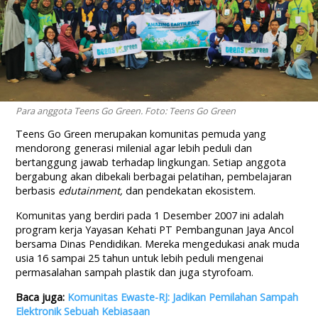
Para anggota Teens Go Green. Foto: Teens Go Green
Teens Go Green merupakan komunitas pemuda yang
mendorong generasi milenial agar lebih peduli dan
bertanggung jawab terhadap lingkungan. Setiap anggota
bergabung akan dibekali berbagai pelatihan, pembelajaran
berbasis
edutainment
,
dan pendekatan ekosistem.
Komunitas yang berdiri pada 1 Desember 2007 ini adalah
program kerja Yayasan Kehati PT Pembangunan Jaya Ancol
bersama Dinas Pendidikan. Mereka mengedukasi anak muda
usia 16 sampai 25 tahun untuk lebih peduli mengenai
permasalahan sampah plastik dan juga styrofoam.
Baca juga:
Komunitas Ewaste-RJ: Jadikan Pemilahan Sampah
Elektronik Sebuah Kebiasaan