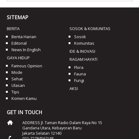
SITEMAP
BERITA
SOSOK & KOMUNITAS
Berita Harian
Sosok
Editorial
Komunitas
News In English
IDE & INOVASI
GAYA HIDUP
RAGAM HAYATI
Famous Opinion
Flora
Mode
Fauna
Sehat
Fungi
Ulasan
AKSI
Tips
Komen Kamu
GET IN TOUCH
ADDRESS Jl. Taman Radio Dalam Raya No 15
Gandaria Utara, Kebayoran Baru
Jakarta Selatan 12140
021-72784567/48