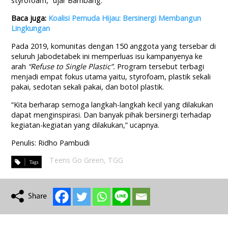
styrofoam,” ujar Bambang.
Baca juga:
Koalisi Pemuda Hijau: Bersinergi Membangun
Lingkungan
Pada 2019, komunitas dengan 150 anggota yang tersebar di
seluruh Jabodetabek ini memperluas isu kampanyenya ke
arah
“
R
efuse
to
S
ingle
P
lastic”
.
Program tersebut terbagi
menjadi empat fokus utama yaitu, styrofoam, plastik sekali
pakai, sedotan sekali pakai, dan botol plastik.
“Kita berharap semoga langkah-langkah kecil yang dilakukan
dapat menginspirasi. Dan banyak pihak bersinergi terhadap
kegiatan-kegiatan yang dilakukan,” ucapnya.
Penulis: Ridho Pambudi
Teens Go Green
,
TGG