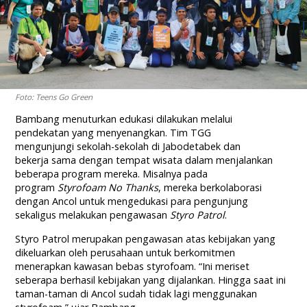
Foto: Teens Go Green
Bambang menuturkan edukasi dilakukan melalui
pendekatan yang menyenangkan. Tim TGG
mengunjungi sekolah-sekolah di Jabodetabek dan
bekerja sama dengan tempat wisata dalam menjalankan
beberapa program mereka. Misalnya pada
program
Styrofoam
N
o
T
hanks
, mereka berkolaborasi
dengan Ancol untuk mengedukasi para pengunjung
sekaligus melakukan pengawasan
S
tyro
P
atrol
.
Styro Patrol merupakan pengawasan atas kebijakan yang
dikeluarkan oleh perusahaan untuk berkomitmen
menerapkan kawasan bebas styrofoam. “Ini meriset
seberapa berhasil kebijakan yang dijalankan. Hingga saat ini
taman-taman di Ancol sudah tidak lagi menggunakan