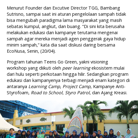
Menurut Founder dan Excutive Director TGG, Bambang
Sutrisno, sampai saat ini aturan pengelolaan sampah tidak
bisa mengubah paradigma lama masyarakat yang masih
sebatas kumpul, angkut, dan buang. “Di sini kita berusaha
melakukan edukasi dan kampanye terutama mengenai
sampah agar mereka menjadi agen penggerak gaya hidup
minim sampah,” kata dia saat diskusi daring bersama
EcoNusa, Senin, (20/04).
Program tahunan Teens Go Green, yakni visioning
workshop yang diikuti oleh
peer learning
ekosistem mulai
dari hulu seperti perkotaan hingga hilir. Sedangkan program
edukasi dan kampanyenya terbagi menjadi enam kategori di
antaranya
Learning
C
amp
,
Project Camp
, Kampanye Anti-
Styrofoam
,
Road to
S
cho
o
l, Styro Patrol
, dan Ajang Kreasi.